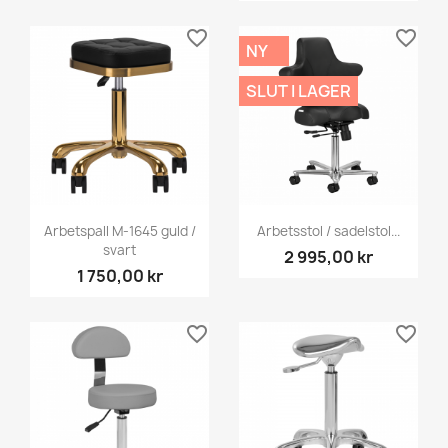
favorite_border
favorite_border
NY
SLUT I LAGER
Arbetspall M-1645 guld /
Arbetsstol / sadelstol...
svart
2 995,00 kr
1 750,00 kr
favorite_border
favorite_border