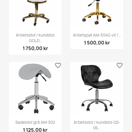
Arbetsstol / kundstol
Arbetspall AM-304G vit /...
GOLD...
1 500,00 kr
1 750,00 kr
favorite_border
favorite_border
Sadelstol grå AM-302
Arbetsstol / kundstol QS-
06...
1 125,00 kr