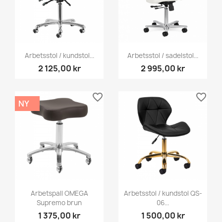
Arbetsstol / kundstol...
Arbetsstol / sadelstol...
2 125,00 kr
2 995,00 kr
favorite_border
favorite_border
NY
Arbetspall OMEGA
Arbetsstol / kundstol QS-
Supremo brun
06...
1 375,00 kr
1 500,00 kr