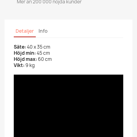
Mer än 200 000 nöjda kunder
Detaljer
Info
Säte:
40 x 35 cm
Höjd min:
45 cm
Höjd max:
60 cm
Vikt:
9 kg