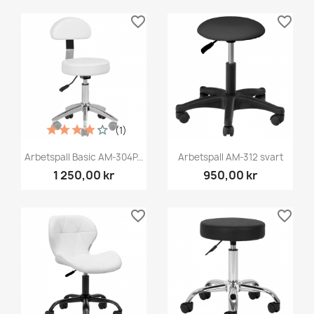
favorite_border
favorite_border
(1)
Arbetspall Basic AM-304P...
Arbetspall AM-312 svart
1 250,00 kr
950,00 kr
favorite_border
favorite_border