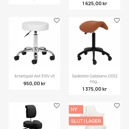
1 625,00 kr
favorite_border
favorite_border
Arbetspall AM-310V vit
Sadelstol Gabbiano D032
hög...
950,00 kr
1 375,00 kr
favorite_border
favorite_border
NY
SLUT I LAGER