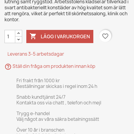
lutning samt ryggstöd. Arbetsstolens klädsel är tillverkad i
svart antibakteriellt konstläder av hög kvalitet som är lätt
att rengöra, vilket är perfekt till skönhetssalong, klinik och
kontor.

favorite_border
LÄGG I VARUKORGEN
Leverans 3-5 arbetsdagar
help_outline
Ställ din fråga om produkten innan köp
Fri frakt från 1000 kr
Beställningar skickas i regel inom 24 h
Snabb kundtjänst 24/7
Kontakta oss via chatt , telefon och mejl
Trygg e-handel
Välj något av våra säkra betalningssätt
Över 10 år i branschen