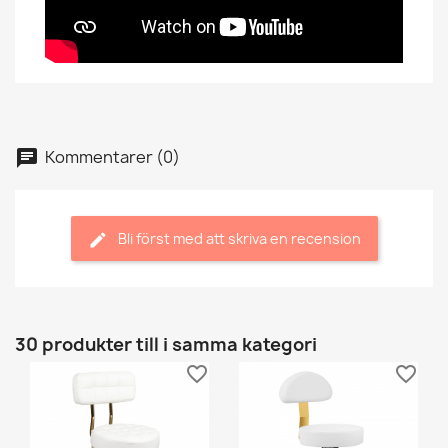
Kommentarer (0)
Bli först med att skriva en recension
30 produkter till i samma kategori
favorite_border
favorite_border