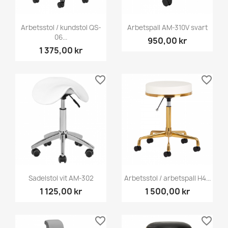
Arbetsstol / kundstol QS-
Arbetspall AM-310V svart
06...
950,00 kr
1 375,00 kr
favorite_border
favorite_border
Sadelstol vit AM-302
Arbetsstol / arbetspall H4...
1 125,00 kr
1 500,00 kr
favorite_border
favorite_border