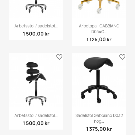
Arbetsstol / sadelstol...
Arbetspall GABBIANO
D054G...
1 500,00 kr
1 125,00 kr
favorite_border
favorite_border
Arbetsstol / sadelstol...
Sadelstol Gabbiano D032
hög...
1 500,00 kr
1 375,00 kr