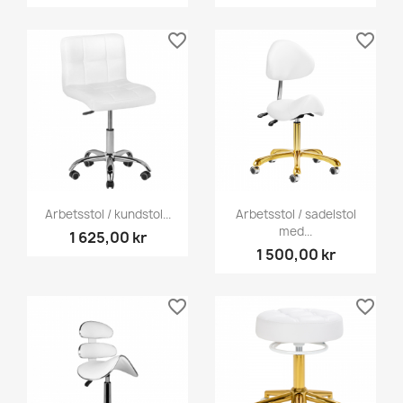
favorite_border
favorite_border
Arbetsstol / kundstol...
Arbetsstol / sadelstol
med...
1 625,00 kr
1 500,00 kr
favorite_border
favorite_border