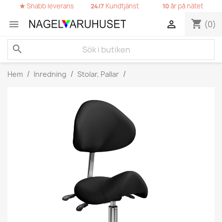
★
Snabb leverans
Kundtjänst
år på nätet
24/7
10
shopping_cart


(0)
search
Hem
Inredning
Stolar, Pallar