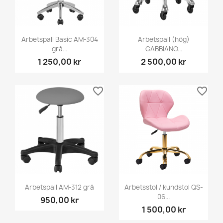
Arbetspall Basic AM-304
Arbetspall (hög)
grå...
GABBIANO...
1 250,00 kr
2 500,00 kr
favorite_border
favorite_border
Arbetspall AM-312 grå
Arbetsstol / kundstol QS-
06...
950,00 kr
1 500,00 kr