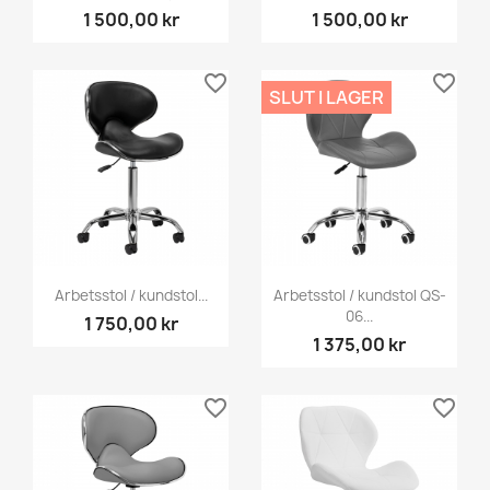
1 500,00 kr
1 500,00 kr
favorite_border
favorite_border
SLUT I LAGER
Arbetsstol / kundstol...
Arbetsstol / kundstol QS-
06...
1 750,00 kr
1 375,00 kr
favorite_border
favorite_border