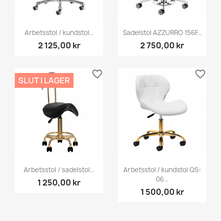
Arbetsstol / kundstol...
Sadelstol AZZURRO 156F...
2 125,00 kr
2 750,00 kr
favorite_border
favorite_border
SLUT I LAGER
Arbetsstol / sadelstol...
Arbetsstol / kundstol QS-
06...
1 250,00 kr
1 500,00 kr