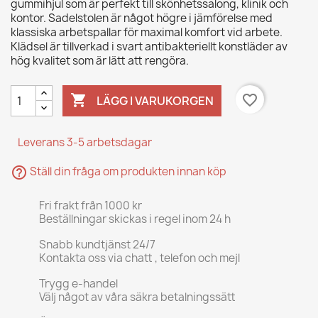
gummihjul som är perfekt till skönhetssalong, klinik och
kontor. Sadelstolen är något högre i jämförelse med
klassiska arbetspallar för maximal komfort vid arbete.
Klädsel är tillverkad i svart antibakteriellt konstläder av
hög kvalitet som är lätt att rengöra.

favorite_border
LÄGG I VARUKORGEN
Leverans 3-5 arbetsdagar
help_outline
Ställ din fråga om produkten innan köp
Fri frakt från 1000 kr
Beställningar skickas i regel inom 24 h
Snabb kundtjänst 24/7
Kontakta oss via chatt , telefon och mejl
Trygg e-handel
Välj något av våra säkra betalningssätt