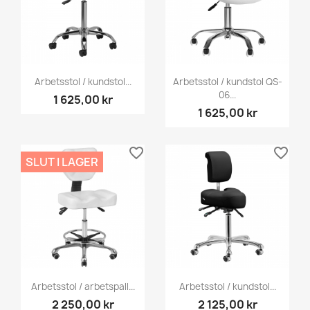
Arbetsstol / kundstol...
Arbetsstol / kundstol QS-
06...
1 625,00 kr
1 625,00 kr
favorite_border
favorite_border
SLUT I LAGER
Arbetsstol / arbetspall...
Arbetsstol / kundstol...
2 250,00 kr
2 125,00 kr