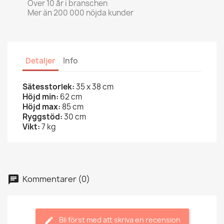
Över 10 år i branschen
Mer än 200 000 nöjda kunder
Detaljer
Info
Sätesstorlek:
35 x 38 cm
Höjd min:
62 cm
Höjd max:
85 cm
Ryggstöd:
30 cm
Vikt:
7 kg
Kommentarer (0)
Bli först med att skriva en recension