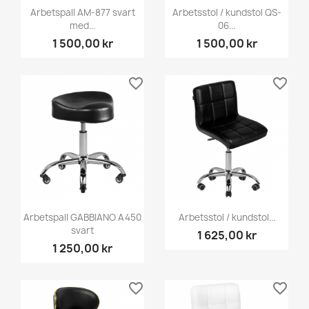
Arbetspall AM-877 svart
Arbetsstol / kundstol QS-
med...
06...
1 500,00 kr
1 500,00 kr
favorite_border
favorite_border
Arbetspall GABBIANO A450
Arbetsstol / kundstol...
svart
1 625,00 kr
1 250,00 kr
favorite_border
favorite_border