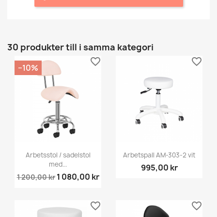
30 produkter till i samma kategori
favorite_border
favorite_border
−10%
Arbetsstol / sadelstol
Arbetspall AM-303-2 vit
med...
995,00 kr
1 080,00 kr
1 200,00 kr
favorite_border
favorite_border