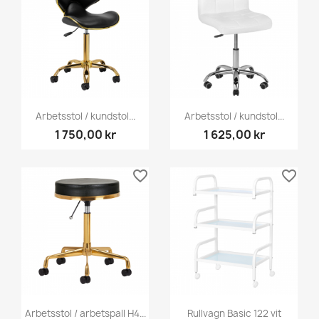
Arbetsstol / kundstol...
Arbetsstol / kundstol...
1 750,00 kr
1 625,00 kr
favorite_border
favorite_border
Arbetsstol / arbetspall H4...
Rullvagn Basic 122 vit