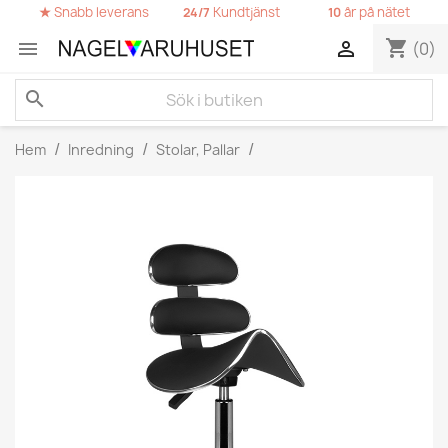
★
Snabb leverans
Kundtjänst
år på nätet
24/7
10
shopping_cart


(0)
search
Hem
Inredning
Stolar, Pallar