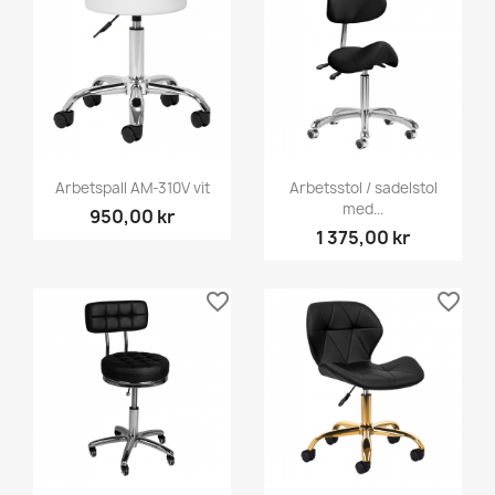
Arbetspall AM-310V vit
Arbetsstol / sadelstol
med...
950,00 kr
1 375,00 kr
favorite_border
favorite_border