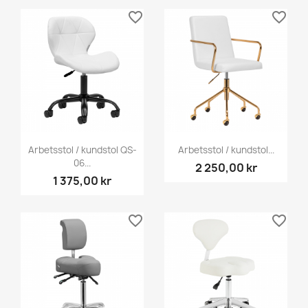
favorite_border
favorite_border
Arbetsstol / kundstol QS-
Arbetsstol / kundstol...
06...
2 250,00 kr
1 375,00 kr
favorite_border
favorite_border