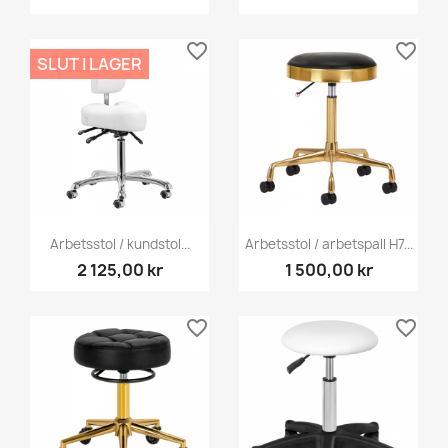
favorite_border
favorite_border
SLUT I LAGER
Arbetsstol / kundstol...
Arbetsstol / arbetspall H7...
2 125,00 kr
1 500,00 kr
favorite_border
favorite_border