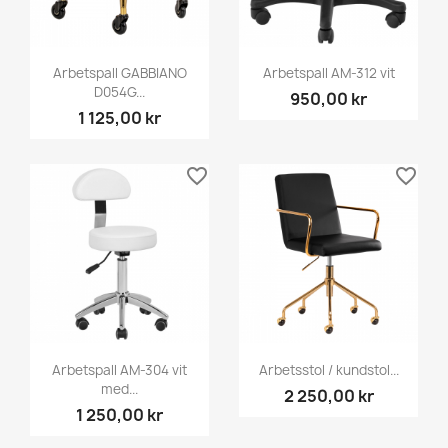
Arbetspall GABBIANO
Arbetspall AM-312 vit
D054G...
950,00 kr
1 125,00 kr
favorite_border
favorite_border
Arbetspall AM-304 vit
Arbetsstol / kundstol...
med...
2 250,00 kr
1 250,00 kr