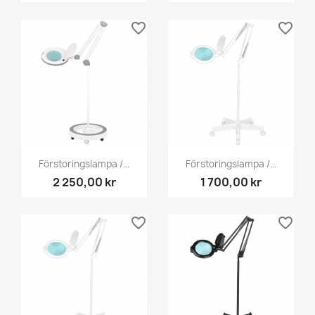
favorite_border
favorite_border
Förstoringslampa /...
Förstoringslampa /...
2 250,00 kr
1 700,00 kr
favorite_border
favorite_border