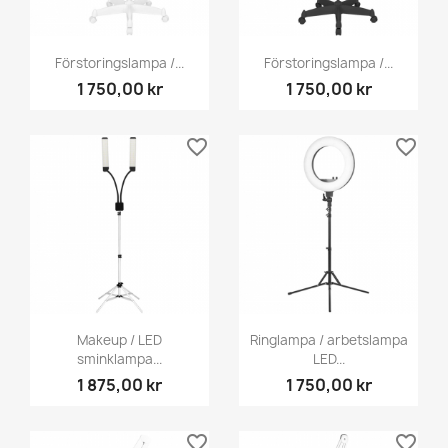
Förstoringslampa /...
Förstoringslampa /...
1 750,00 kr
1 750,00 kr
favorite_border
favorite_border
Makeup / LED
Ringlampa / arbetslampa
sminklampa...
LED...
1 875,00 kr
1 750,00 kr
favorite_border
favorite_border