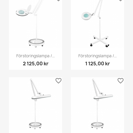
Förstoringslampa /...
Förstoringslampa /...
2 125,00 kr
1 125,00 kr
favorite_border
favorite_border