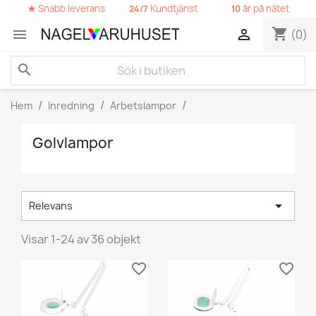
★
Snabb leverans
Kundtjänst
år på nätet
24/7
10
shopping_cart


(0)
search
Hem
Inredning
Arbetslampor
Golvlampor

Relevans
Visar 1-24 av 36 objekt
favorite_border
favorite_border