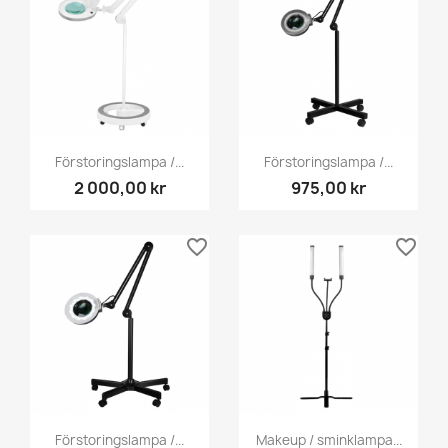
Förstoringslampa /...
Förstoringslampa /...
2 000,00 kr
975,00 kr
favorite_border
favorite_border
Förstoringslampa /...
Makeup / sminklampa...