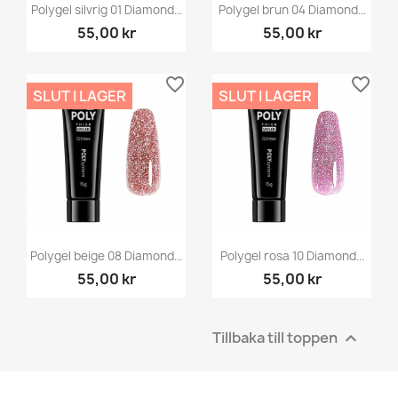
Polygel silvrig 01 Diamond...
Polygel brun 04 Diamond...
55,00 kr
55,00 kr
favorite_border
favorite_border
SLUT I LAGER
SLUT I LAGER
Polygel beige 08 Diamond...
Polygel rosa 10 Diamond...
55,00 kr
55,00 kr
Tillbaka till toppen
