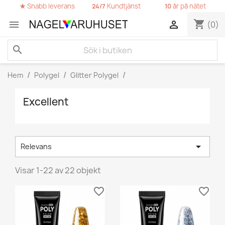
★
Snabb leverans
Kundtjänst
år på nätet
24/7
10
shopping_cart


(0)
search
Hem
Polygel
Glitter Polygel
Excellent

Relevans
Visar 1-22 av 22 objekt
favorite_border
favorite_border