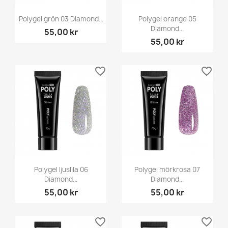
Polygel grön 03 Diamond...
Polygel orange 05
Diamond...
55,00 kr
55,00 kr
favorite_border
favorite_border
Polygel ljuslila 06
Polygel mörkrosa 07
Diamond...
Diamond...
55,00 kr
55,00 kr
favorite_border
favorite_border