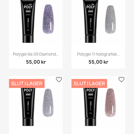
Polygel lila 09 Diamond...
Polygel 11 holografisk...
55,00 kr
55,00 kr
favorite_border
favorite_border
SLUT I LAGER
SLUT I LAGER