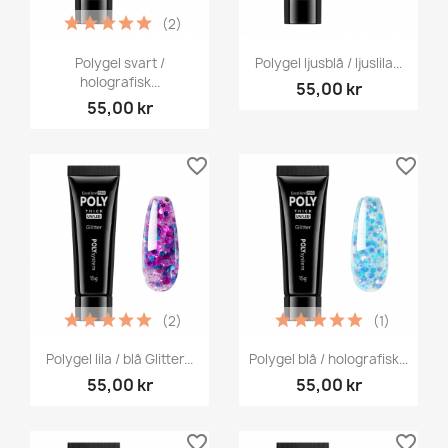
(2)
Polygel svart /
Polygel ljusblå / ljuslila...
holografisk...
55,00 kr
55,00 kr
favorite_border
favorite_border
(2)
(1)
Polygel lila / blå Glitter...
Polygel blå / holografisk...
55,00 kr
55,00 kr
favorite_border
favorite_border