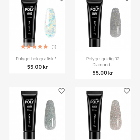
(1)
Polygel holografisk /...
Polygel guldig 02
Diamond...
55,00 kr
55,00 kr
favorite_border
favorite_border