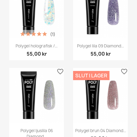
(1)
Polygel holografisk /...
Polygel lila 09 Diamond...
55,00 kr
55,00 kr
favorite_border
favorite_border
SLUT I LAGER
Polygel ljuslila 06
Polygel brun 04 Diamond...
Diamond...