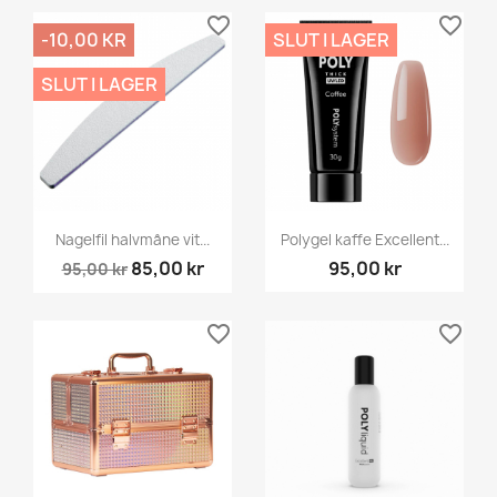
favorite_border
favorite_border
-10,00 KR
SLUT I LAGER
SLUT I LAGER
Nagelfil halvmåne vit...
Polygel kaffe Excellent...
85,00 kr
95,00 kr
95,00 kr
favorite_border
favorite_border