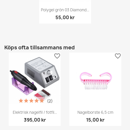
Polygel grön 03 Diamond...
55,00 kr
Köps ofta tillsammans med
favorite_border
favorite_border
(2)
Elektrisk nagelfil / fotfil...
Nagelborste 6,5 cm
395,00 kr
15,00 kr