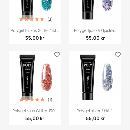
(3)
Polygel turkos Glitter 133...
Polygel ljusblå / ljuslila...
55,00 kr
55,00 kr
favorite_border
favorite_border
(1)
Polygel rosa Glitter 130...
Polygel silver / blå /...
55,00 kr
55,00 kr