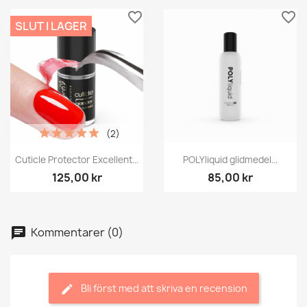
favorite_border
favorite_border
SLUT I LAGER
(2)
Cuticle Protector Excellent...
POLYliquid glidmedel...
125,00 kr
85,00 kr
Kommentarer (0)
Bli först med att skriva en recension