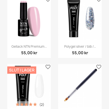
Gellack NTN Premium...
Polygel silver / blå /...
55,00 kr
55,00 kr
favorite_border
favorite_border
SLUT I LAGER
(2)