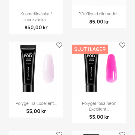
Kosmetikväska /
POLYliquid glidmedel...
sminkväska...
85,00 kr
850,00 kr
favorite_border
favorite_border
SLUT I LAGER
Polygel lila Excellent...
Polygel rosa Neon
Excellent...
55,00 kr
55,00 kr
favorite_border
favorite_border