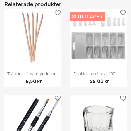
Relaterade produkter
favorite_border
favorite_border
SLUT I LAGER
Träpinnar / manikyrpinnar...
Dual forms / tippar 100st i...
19,50 kr
125,00 kr
favorite_border
favorite_border