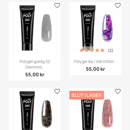
favorite_border
favorite_border
(2)
Polygel guldig 02
Polygel lila / blå Glitter...
Diamond...
55,00 kr
55,00 kr
favorite_border
favorite_border
SLUT I LAGER