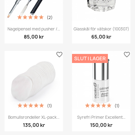
(2)
Nagelpensel med pusher /...
Glasskål för vätskor (100307)
85,00 kr
65,00 kr
favorite_border
favorite_border
SLUT I LAGER
(1)
(1)
Bomullsrondeller XL-pack...
Syrefri Primer Excellent...
135,00 kr
150,00 kr