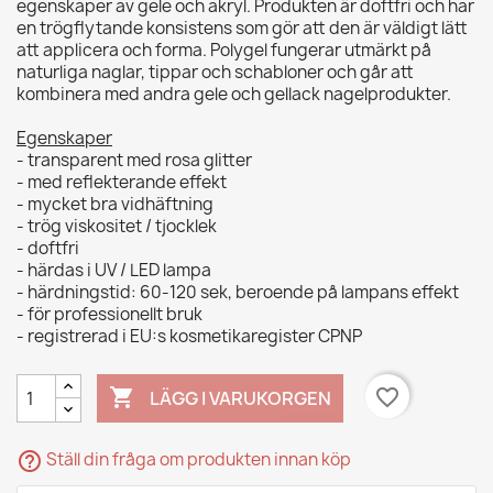
egenskaper av gele och akryl. Produkten är doftfri och har
en trögflytande konsistens som gör att den är väldigt lätt
att applicera och forma. Polygel fungerar utmärkt på
naturliga naglar, tippar och schabloner och går att
kombinera med andra gele och gellack nagelprodukter.
Egenskaper
- transparent med rosa glitter
- med reflekterande effekt
- mycket bra vidhäftning
- trög viskositet / tjocklek
- doftfri
- härdas i UV / LED lampa
- härdningstid: 60-120 sek, beroende på lampans effekt
- för professionellt bruk
- registrerad i EU:s kosmetikaregister CPNP

favorite_border
LÄGG I VARUKORGEN
help_outline
Ställ din fråga om produkten innan köp