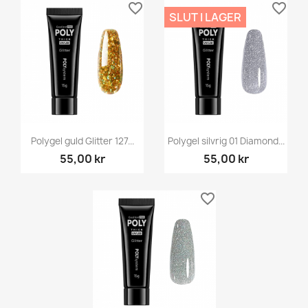
favorite_border
favorite_border
SLUT I LAGER
Polygel guld Glitter 127...
Polygel silvrig 01 Diamond...
55,00 kr
55,00 kr
favorite_border