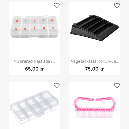
favorite_border
favorite_border
Numrerad plastlåda /...
Nagellacksställ för 24-36...
65,00 kr
75,00 kr
favorite_border
favorite_border