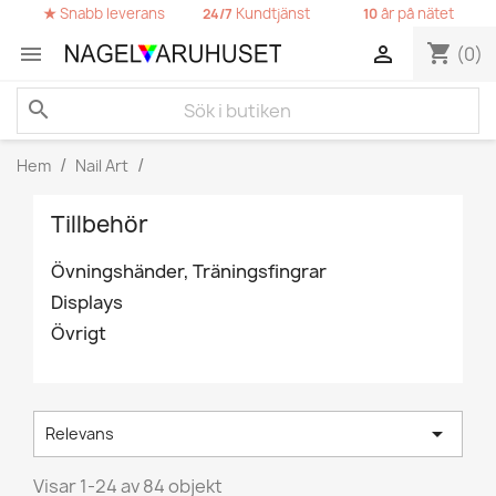
★
Snabb leverans
Kundtjänst
år på nätet
24/7
10
shopping_cart


(0)
search
Hem
Nail Art
Tillbehör
Övningshänder, Träningsfingrar
Displays
Övrigt

Relevans
Visar 1-24 av 84 objekt