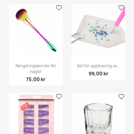
favorite_border
favorite_border
Rengöringsborste för
Set för applicering av...
naglar
99,00 kr
75,00 kr
favorite_border
favorite_border