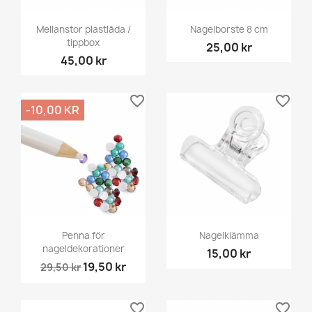
Mellanstor plastlåda /
Nagelborste 8 cm
tippbox
25,00 kr
45,00 kr
favorite_border
favorite_border
-10,00 KR
Penna för
Nagelklämma
nageldekorationer
15,00 kr
19,50 kr
29,50 kr
favorite_border
favorite_border