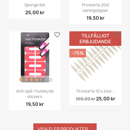
Sponge 8st
Provkarta 20st
visningstippar
25,00 kr
19,50 kr
favorite_border
favorite_border
TILLFÄLLIGT
ERBJUDANDE
−75%
(2)
Anti-spill / hudskydd
Provkarta 10 x 24st...
stickers
25,00 kr
100,00 kr
19,50 kr
VISA FLER PRODUKTER ...