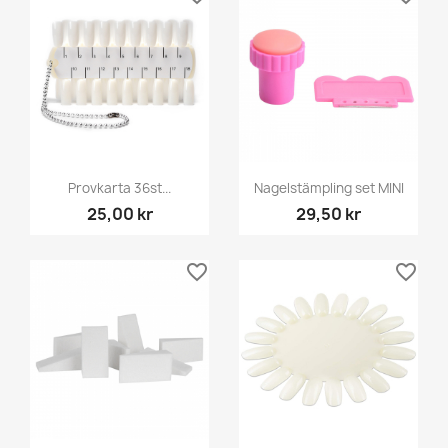
Provkarta 36st...
Nagelstämpling set MINI
25,00 kr
29,50 kr
favorite_border
favorite_border