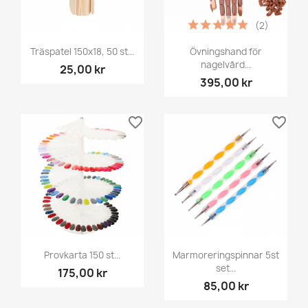
(2)
Träspatel 150x18, 50 st...
Övningshand för
nagelvård...
25,00 kr
395,00 kr
favorite_border
favorite_border
Provkarta 150 st...
Marmoreringspinnar 5st
set...
175,00 kr
85,00 kr