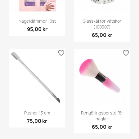
Nagelklämmor 10st
Glasskål för vätskor
(100307)
95,00 kr
65,00 kr
favorite_border
favorite_border
Pusher 13 cm
Rengöringsborste för
naglar
75,00 kr
65,00 kr