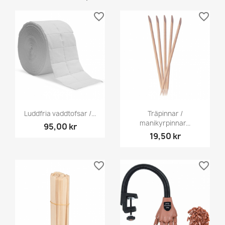
favorite_border
favorite_border
Luddfria vaddtofsar /...
Träpinnar /
manikyrpinnar...
95,00 kr
19,50 kr
favorite_border
favorite_border