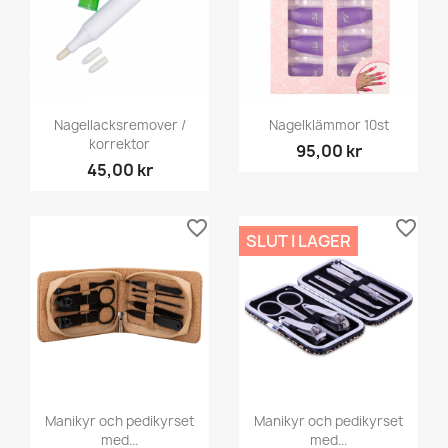
Nagellacksremover /
Nagelklämmor 10st
korrektor
95,00 kr
45,00 kr
favorite_border
favorite_border
SLUT I LAGER
Manikyr och pedikyrset
Manikyr och pedikyrset
med...
med...