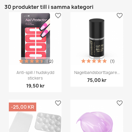
30 produkter till i samma kategori
favorite_border
favorite_border
(2)
(1)
Anti-spill / hudskydd
Nagelbandsborttagare...
stickers
75,00 kr
19,50 kr
favorite_border
favorite_border
-25,00 KR