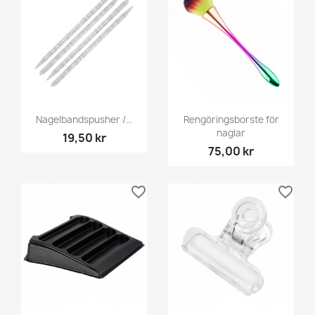
Nagelbandspusher /...
Rengöringsborste för
naglar
19,50 kr
75,00 kr
favorite_border
favorite_border