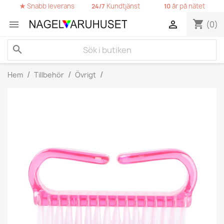
★
Snabb leverans
Kundtjänst
år på nätet
24/7
10
shopping_cart


(0)
search
Hem
Tillbehör
Övrigt