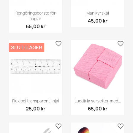
Rengöringsborste för
Manikyrskål
naglar
45,00 kr
65,00 kr
favorite_border
favorite_border
SLUT I LAGER
Flexibel transparent linjal
Luddfria servetter med...
25,00 kr
65,00 kr
favorite_border
favorite_border