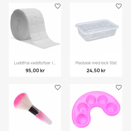
favorite_border
favorite_border
Luddfria vaddtofsar /...
Plastask med lock 10st
95,00 kr
24,50 kr
favorite_border
favorite_border