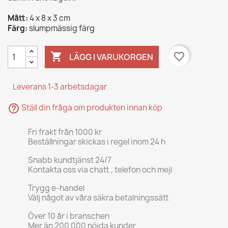
Mått:
4 x 8 x 3 cm
Färg:
slumpmässig färg

favorite_border
LÄGG I VARUKORGEN
Leverans 1-3 arbetsdagar
help_outline
Ställ din fråga om produkten innan köp
Fri frakt från 1000 kr
Beställningar skickas i regel inom 24 h
Snabb kundtjänst 24/7
Kontakta oss via chatt , telefon och mejl
Trygg e-handel
Välj något av våra säkra betalningssätt
Över 10 år i branschen
Mer än 200 000 nöjda kunder