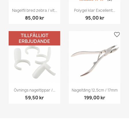
Nagelfil bred zebra / vit...
Polygel klar Excellent...
85,00 kr
95,00 kr
favorite_border
favorite_border
TILLFÄLLIGT
ERBJUDANDE
Övnings nageltippar /...
Nageltång 12,5cm / 17mm
59,50 kr
199,00 kr