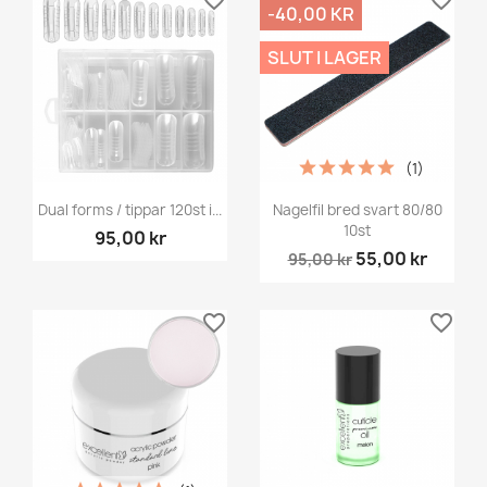
-40,00 KR
SLUT I LAGER
(1)
Dual forms / tippar 120st i...
Nagelfil bred svart 80/80
10st
95,00 kr
55,00 kr
95,00 kr
favorite_border
favorite_border