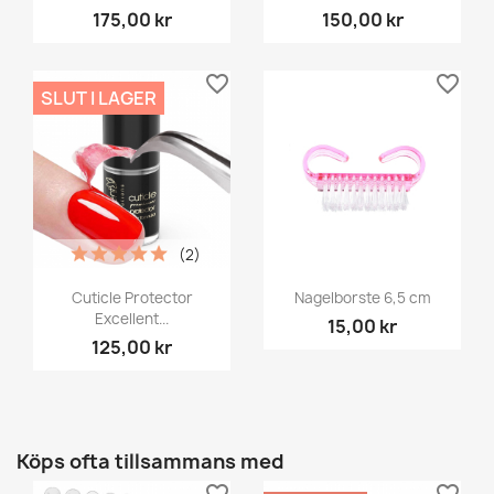
175,00 kr
150,00 kr
favorite_border
favorite_border
SLUT I LAGER
(2)
Cuticle Protector
Nagelborste 6,5 cm
Excellent...
15,00 kr
125,00 kr
Köps ofta tillsammans med
favorite_border
favorite_border