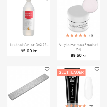
(1)
Handdesinfektion DAX 75...
Akrylpulver rosa Excellent
15g
95,00 kr
99,50 kr
favorite_border
favorite_border
SLUT I LAGER
(2)