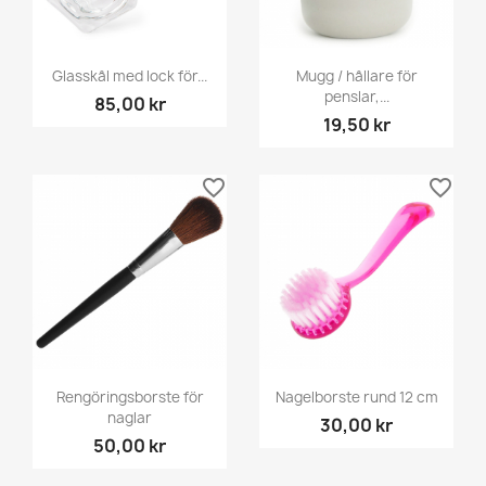
Glasskål med lock för...
Mugg / hållare för
penslar,...
85,00 kr
19,50 kr
favorite_border
favorite_border
Rengöringsborste för
Nagelborste rund 12 cm
naglar
30,00 kr
50,00 kr