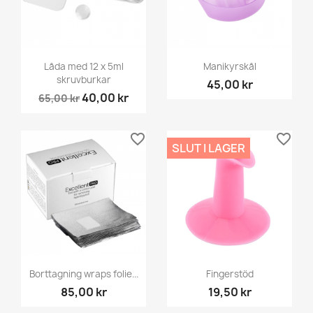
Låda med 12 x 5ml
Manikyrskål
skruvburkar
45,00 kr
40,00 kr
65,00 kr
favorite_border
favorite_border
SLUT I LAGER
Borttagning wraps folie...
Fingerstöd
85,00 kr
19,50 kr