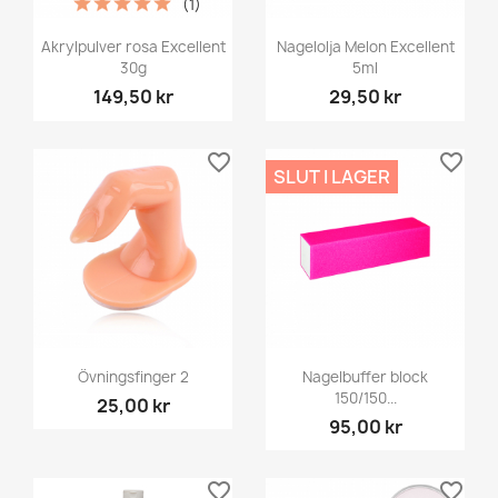
(1)
Akrylpulver rosa Excellent
Nagelolja Melon Excellent
30g
5ml
149,50 kr
29,50 kr
favorite_border
favorite_border
SLUT I LAGER
Övningsfinger 2
Nagelbuffer block
150/150...
25,00 kr
95,00 kr
favorite_border
favorite_border