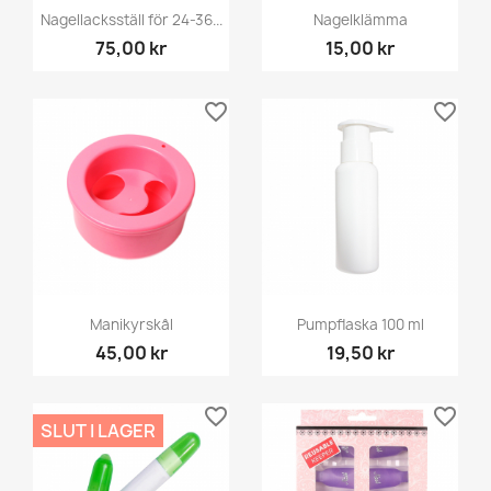
Nagellacksställ för 24-36...
Nagelklämma
75,00 kr
15,00 kr
favorite_border
favorite_border
Manikyrskål
Pumpflaska 100 ml
45,00 kr
19,50 kr
favorite_border
favorite_border
SLUT I LAGER