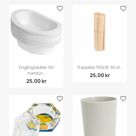
favorite_border
favorite_border
Engångsskålar för
Träspatel 150x18, 50 st...
manikyr...
25,00 kr
25,00 kr
favorite_border
favorite_border