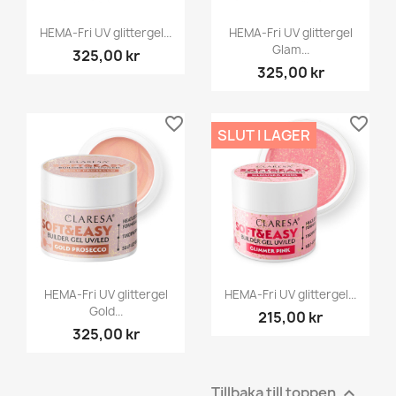
HEMA-Fri UV glittergel...
HEMA-Fri UV glittergel
Glam...
325,00 kr
325,00 kr
favorite_border
favorite_border
SLUT I LAGER
HEMA-Fri UV glittergel
HEMA-Fri UV glittergel...
Gold...
215,00 kr
325,00 kr
Tillbaka till toppen
