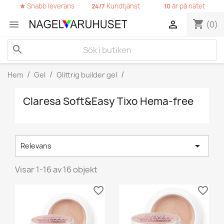
★
Snabb leverans
Kundtjänst
år på nätet
24/7
10
shopping_cart


(0)
search
Hem
Gel
Glittrig builder gel
Claresa Soft&Easy Tixo Hema-free

Relevans
Visar 1-16 av 16 objekt
favorite_border
favorite_border