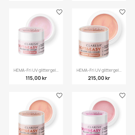
favorite_border
favorite_border
HEMA-Fri UV glittergel...
HEMA-Fri UV glittergel...
115,00 kr
215,00 kr
favorite_border
favorite_border