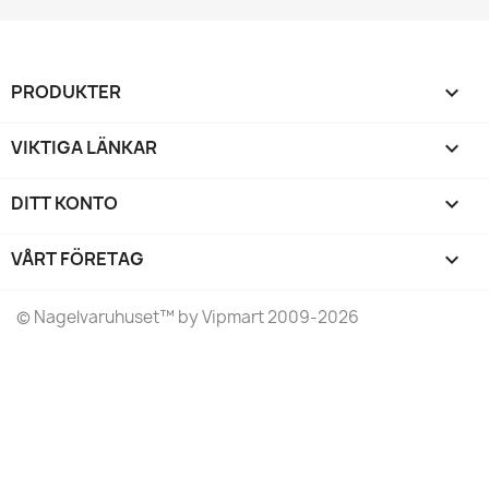
PRODUKTER

VIKTIGA LÄNKAR

DITT KONTO

VÅRT FÖRETAG
keyboard_arrow_down
©
Nagelvaruhuset
™ by Vipmart 2009-2026