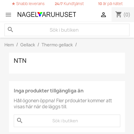
★
Snabb leverans
Kundtjänst
år på nätet
24/7
10
shopping_cart


(0)
search
Hem
Gellack
Thermo gellack
NTN
Inga produkter tillgängliga än
Håll ögonen öppna! Fler prdoukter kommer att
visas här när de läggs till.
search