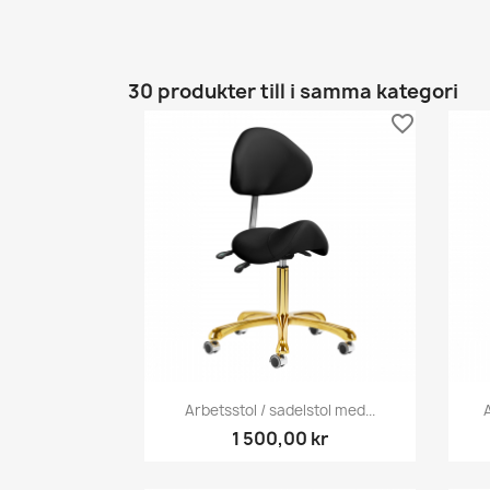
30 produkter till i samma kategori
favorite_border
Snabbvy

Arbetsstol / sadelstol med...
A
1 500,00 kr