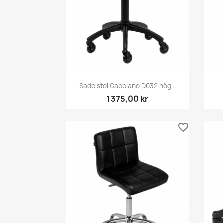
Snabbvy

Sadelstol Gabbiano D032 hög...
1 375,00 kr
favorite_border