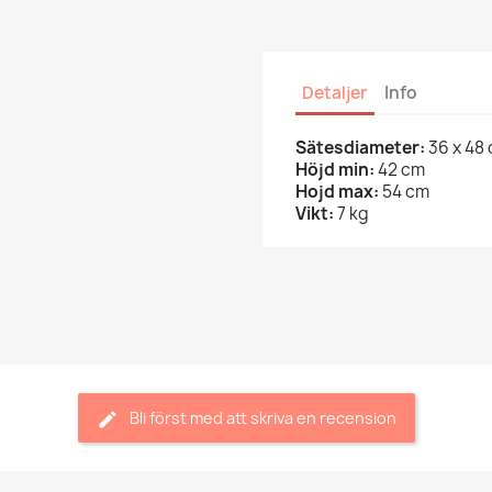
Detaljer
Info
Sätesdiameter:
36 x 48
Höjd min:
42 cm
Hojd max:
54 cm
Vikt:
7 kg
Bli först med att skriva en recension