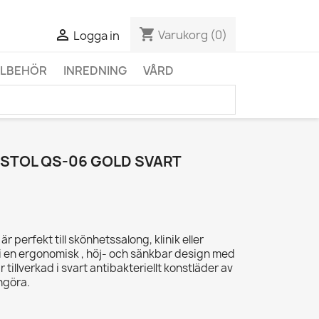
shopping_cart

Varukorg
(0)
Logga in
LLBEHÖR
INREDNING
VÅRD
STOL QS-06 GOLD SVART
r perfekt till skönhetssalong, klinik eller
 i en ergonomisk , höj- och sänkbar design med
r tillverkad i svart antibakteriellt konstläder av
engöra.