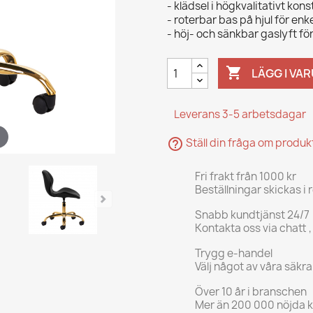
- klädsel i högkvalitativt kons
- roterbar bas på hjul för enke
- höj- och sänkbar gaslyft för

LÄGG I VA
Leverans 3-5 arbetsdagar
help_outline
Ställ din fråga om produ
Fri frakt från 1000 kr
Beställningar skickas i 
Snabb kundtjänst 24/7
Kontakta oss via chatt ,
Trygg e-handel
Välj något av våra säkr
Över 10 år i branschen
Mer än 200 000 nöjda 