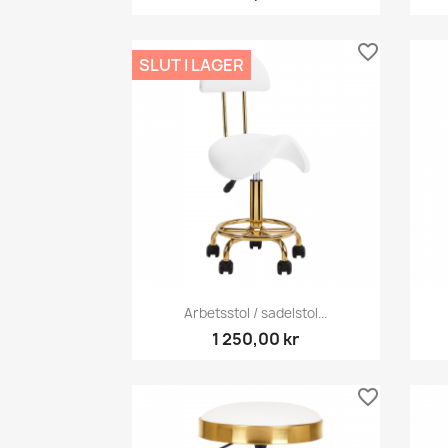
favorite_border
SLUT I LAGER
Snabbvy

Arbetsstol / sadelstol...
1 250,00 kr
favorite_border