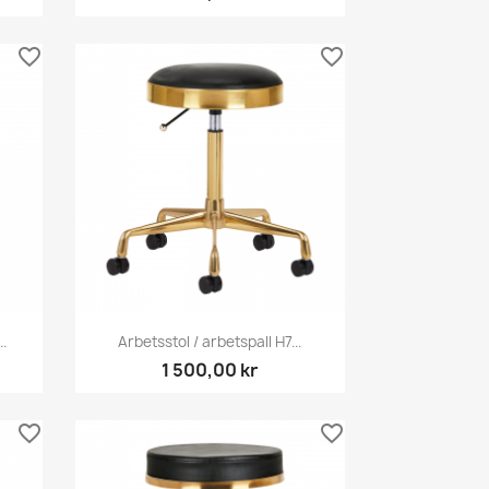
favorite_border
favorite_border
Snabbvy

..
Arbetsstol / arbetspall H7...
1 500,00 kr
favorite_border
favorite_border