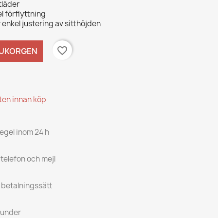
tläder
l förflyttning
 enkel justering av sitthöjden
favorite_border
RUKORGEN
kten innan köp
regel inom 24 h
 telefon och mejl
a betalningssätt
kunder