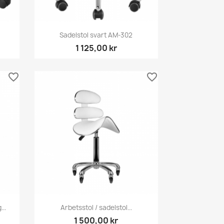
Snabbvy

Sadelstol svart AM-302
1 125,00 kr
favorite_border
favorite_border
Snabbvy

..
Arbetsstol / sadelstol...
1 500,00 kr