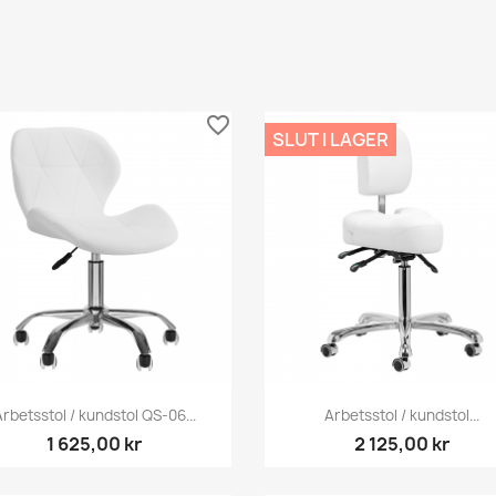
favorite_border
SLUT I LAGER
Snabbvy
Snabbvy


rbetsstol / kundstol QS-06...
Arbetsstol / kundstol...
1 625,00 kr
2 125,00 kr