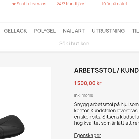
★
Snabb leverans
Kundtjänst
år på nätet
24/7
10
GELLACK
POLYGEL
NAIL ART
UTRUSTNING
TI
ARBETSSTOL / KUND
1 500,00 kr
Inkl moms
Snygg arbetsstol på hjul som ä
kontor. Kundstolen levereras
en skön sits. Sitsens klädsel ä
hög kvalitet som är lätt att r
Egenskaper