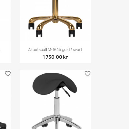
Snabbvy

.
Arbetspall M-1645 guld / svart
1 750,00 kr
favorite_border
favorite_border