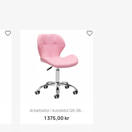
favorite_border
favorite_border
Snabbvy

Arbetsstol / kundstol QS-06...
1 375,00 kr