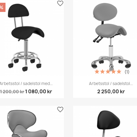
favorite_border
%
(1)
Snabbvy
Snabbvy


Arbetsstol / sadelstol med...
Arbetsstol / sadelstol...
1 080,00 kr
2 250,00 kr
1 200,00 kr
favorite_border