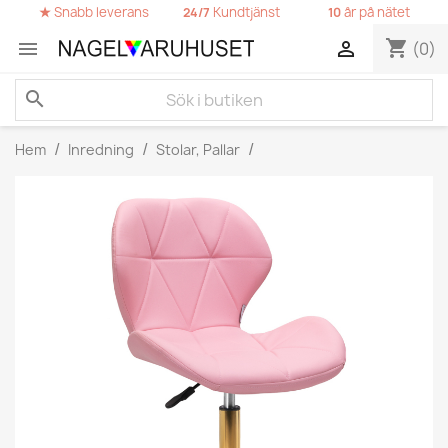
★
Snabb leverans
Kundtjänst
år på nätet
24/7
10
shopping_cart


(0)
search
Hem
Inredning
Stolar, Pallar