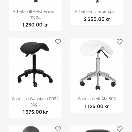
Arbetspall AM-304 svart
Arbetsstol / arbetspall...
med...
2 250,00 kr
1 250,00 kr
favorite_border
favorite_border
Sadelstol Gabbiano D032
Sadelstol vit AM-302
hög...
1 125,00 kr
1 375,00 kr
favorite_border
favorite_border