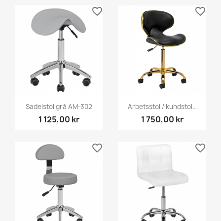
favorite_border
favorite_border
Sadelstol grå AM-302
Arbetsstol / kundstol...
1 125,00 kr
1 750,00 kr
favorite_border
favorite_border