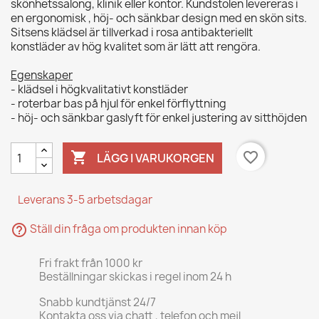
skönhetssalong, klinik eller kontor. Kundstolen levereras i
en ergonomisk , höj- och sänkbar design med en skön sits.
Sitsens klädsel är tillverkad i rosa antibakteriellt
konstläder av hög kvalitet som är lätt att rengöra.
Egenskaper
- klädsel i högkvalitativt konstläder
- roterbar bas på hjul för enkel förflyttning
- höj- och sänkbar gaslyft för enkel justering av sitthöjden

favorite_border
LÄGG I VARUKORGEN
Leverans 3-5 arbetsdagar
help_outline
Ställ din fråga om produkten innan köp
Fri frakt från 1000 kr
Beställningar skickas i regel inom 24 h
Snabb kundtjänst 24/7
Kontakta oss via chatt , telefon och mejl