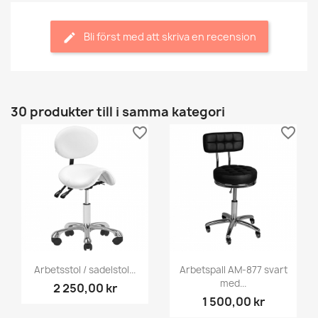
Bli först med att skriva en recension
30 produkter till i samma kategori
favorite_border
favorite_border
Arbetsstol / sadelstol...
Arbetspall AM-877 svart
med...
2 250,00 kr
1 500,00 kr