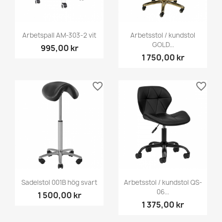
Arbetspall AM-303-2 vit
Arbetsstol / kundstol
GOLD...
995,00 kr
1 750,00 kr
favorite_border
favorite_border
Sadelstol 001B hög svart
Arbetsstol / kundstol QS-
06...
1 500,00 kr
1 375,00 kr