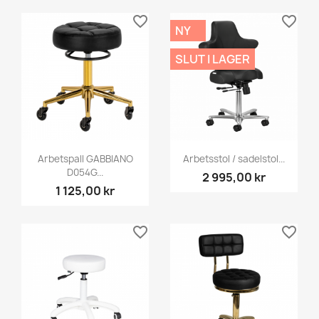
favorite_border
favorite_border
NY
SLUT I LAGER
Arbetspall GABBIANO
Arbetsstol / sadelstol...
D054G...
2 995,00 kr
1 125,00 kr
favorite_border
favorite_border