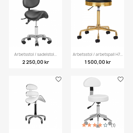
Arbetsstol / sadelstol...
Arbetsstol / arbetspall H7...
2 250,00 kr
1 500,00 kr
favorite_border
favorite_border
(1)