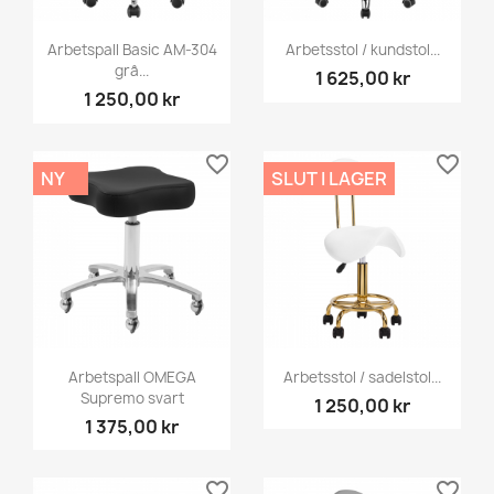
Arbetspall Basic AM-304
Arbetsstol / kundstol...
grå...
1 625,00 kr
1 250,00 kr
favorite_border
favorite_border
NY
SLUT I LAGER
Arbetspall OMEGA
Arbetsstol / sadelstol...
Supremo svart
1 250,00 kr
1 375,00 kr
favorite_border
favorite_border