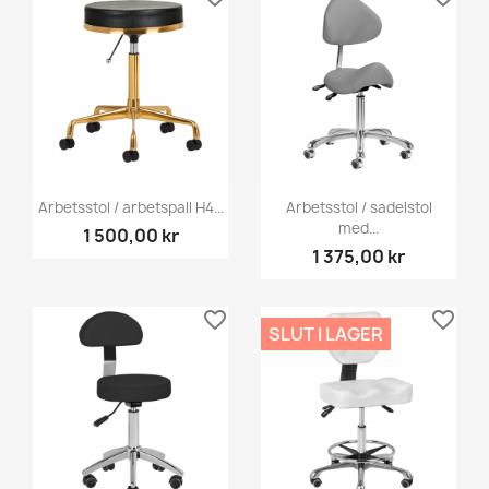
Arbetsstol / arbetspall H4...
Arbetsstol / sadelstol
med...
1 500,00 kr
1 375,00 kr
favorite_border
favorite_border
SLUT I LAGER