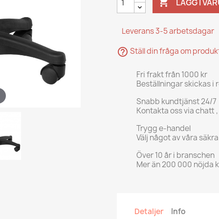

LÄGG I VA
Leverans 3-5 arbetsdagar
help_outline
Ställ din fråga om produ
Fri frakt från 1000 kr
Beställningar skickas i 
Snabb kundtjänst 24/7
Kontakta oss via chatt ,
Trygg e-handel
Välj något av våra säkr
Över 10 år i branschen
Mer än 200 000 nöjda 
Detaljer
Info