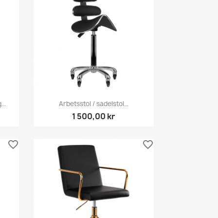
Snabbvy

..
Arbetsstol / sadelstol...
1 500,00 kr
favorite_border
favorite_border