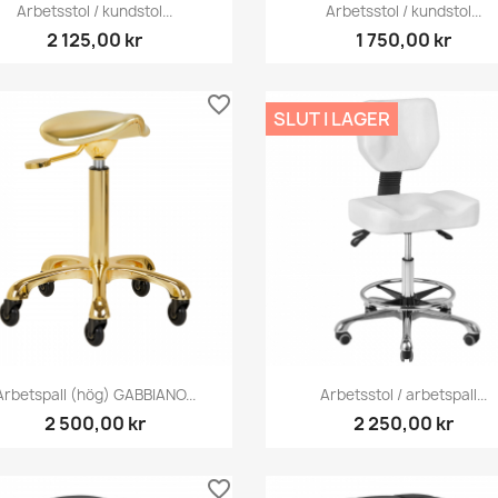
Snabbvy
Snabbvy


Arbetsstol / kundstol...
Arbetsstol / kundstol...
2 125,00 kr
1 750,00 kr
favorite_border
SLUT I LAGER
Snabbvy
Snabbvy


Arbetspall (hög) GABBIANO...
Arbetsstol / arbetspall...
2 500,00 kr
2 250,00 kr
favorite_border