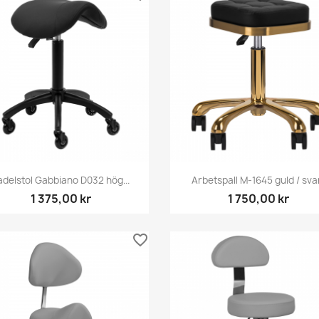
Snabbvy
Snabbvy


adelstol Gabbiano D032 hög...
Arbetspall M-1645 guld / sva
1 375,00 kr
1 750,00 kr
favorite_border