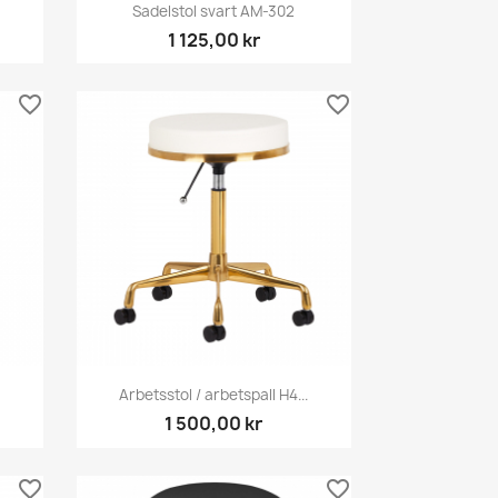
Snabbvy

Sadelstol svart AM-302
1 125,00 kr
favorite_border
favorite_border
Snabbvy

Arbetsstol / arbetspall H4...
1 500,00 kr
favorite_border
favorite_border