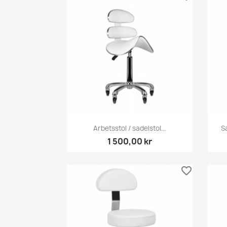
Snabbvy

Arbetsstol / sadelstol...
S
1 500,00 kr
favorite_border