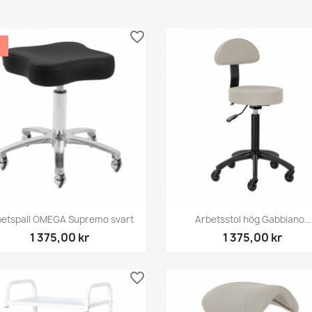
favorite_border
Snabbvy
Snabbvy


betspall OMEGA Supremo svart
Arbetsstol hög Gabbiano...
1 375,00 kr
1 375,00 kr
favorite_border