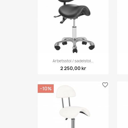
Snabbvy

Arbetsstol / sadelstol...
2 250,00 kr
favorite_border
−10%