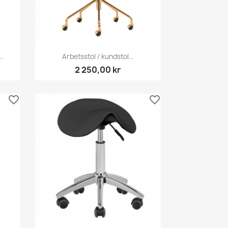
Snabbvy

..
Arbetsstol / kundstol...
2 250,00 kr
favorite_border
favorite_border