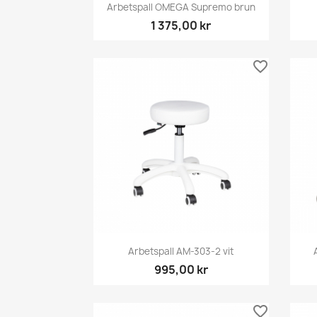
Snabbvy

Arbetspall OMEGA Supremo brun
1 375,00 kr
favorite_border
Snabbvy

Arbetspall AM-303-2 vit
995,00 kr
favorite_border