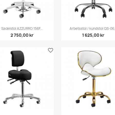
Snabbvy
Snabbvy


Sadelstol AZZURRO 156F...
Arbetsstol / kundstol QS-06.
2 750,00 kr
1 625,00 kr
favorite_border