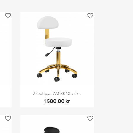
favorite_border
favorite_border
Snabbvy

Arbetspall AM-304G vit /...
1 500,00 kr
favorite_border
favorite_border