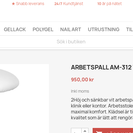
★
Snabb leverans
Kundtjänst
år på nätet
24/7
10
GELLACK
POLYGEL
NAIL ART
UTRUSTNING
TI
ARBETSPALL AM-312 
950,00 kr
Inkl moms
2Höj och sänkbar vit arbetspal
klinik eller kontor. Arbetssto
maximal komfort. Klädsel är ti
kvalitet som är lätt att rengör