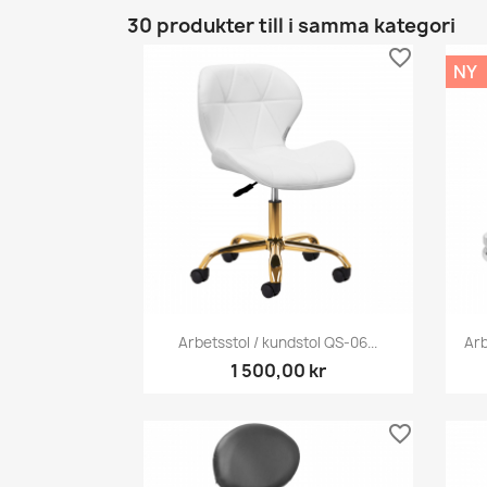
30 produkter till i samma kategori
favorite_border
NY
Snabbvy

Arbetsstol / kundstol QS-06...
Ar
1 500,00 kr
favorite_border