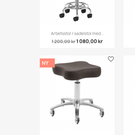
Snabbvy

Arbetsstol / sadelstol med...
1 080,00 kr
1 200,00 kr
favorite_border
NY