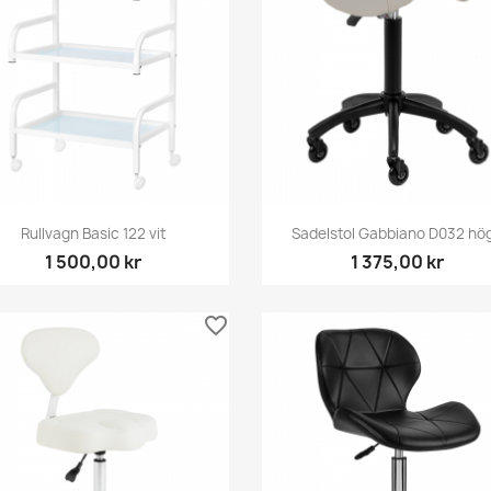
Snabbvy
Snabbvy


Rullvagn Basic 122 vit
Sadelstol Gabbiano D032 hög.
1 500,00 kr
1 375,00 kr
favorite_border