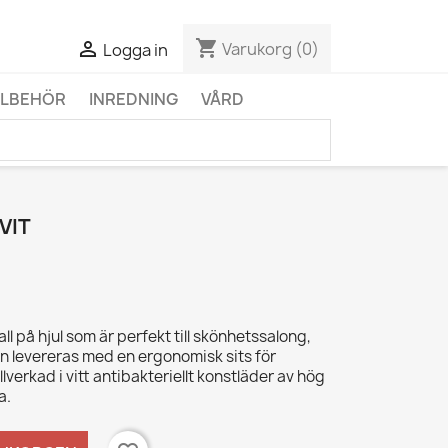
shopping_cart

Varukorg
(0)
Logga in
LLBEHÖR
INREDNING
VÅRD
VIT
l på hjul som är perfekt till skönhetssalong,
len levereras med en ergonomisk sits för
llverkad i vitt antibakteriellt konstläder av hög
a.