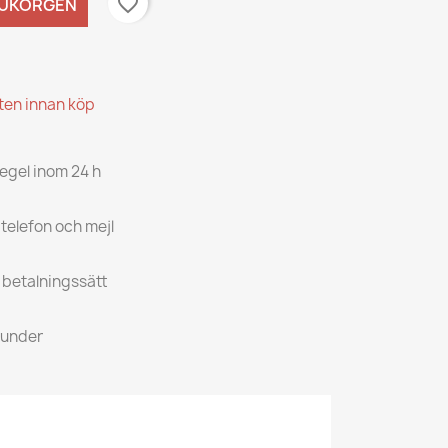
favorite_border
RUKORGEN
kten innan köp
regel inom 24 h
 telefon och mejl
a betalningssätt
kunder