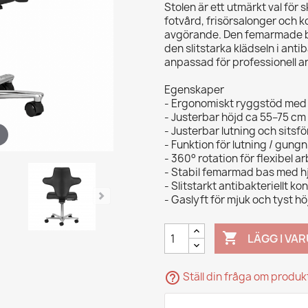
Stolen är ett utmärkt val för
fotvård, frisörsalonger och k
avgörande. Den femarmade ba
den slitstarka klädseln i anti
anpassad för professionell 
Egenskaper
- Ergonomiskt ryggstöd med 
- Justerbar höjd ca 55–75 cm
- Justerbar lutning och sitsf
- Funktion för lutning / gungn
- 360° rotation för flexibel a
- Stabil femarmad bas med hj
- Slitstarkt antibakteriellt ko
- Gaslyft för mjuk och tyst h

LÄGG I VA
help_outline
Ställ din fråga om produ