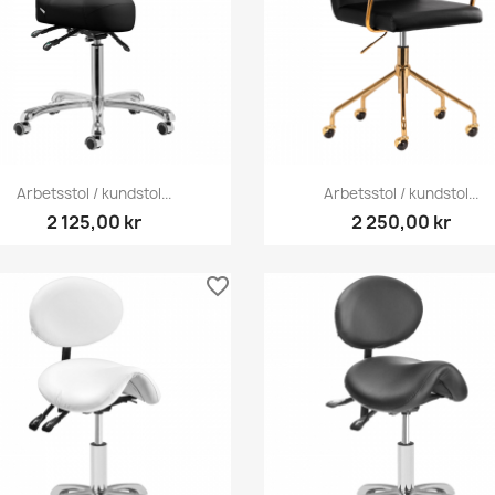
Snabbvy
Snabbvy


Arbetsstol / kundstol...
Arbetsstol / kundstol...
2 125,00 kr
2 250,00 kr
favorite_border