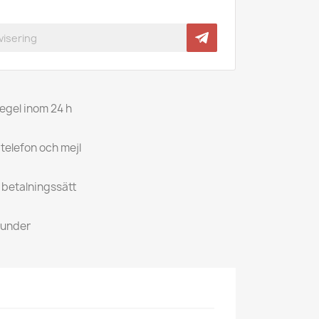
regel inom 24 h
 telefon och mejl
a betalningssätt
kunder