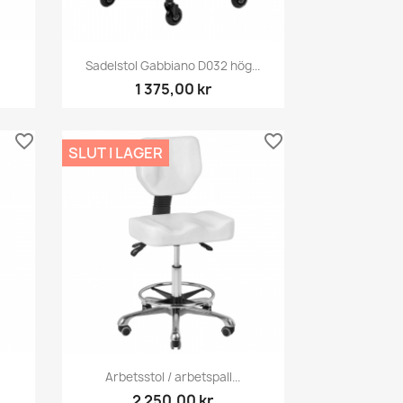
Snabbvy

Sadelstol Gabbiano D032 hög...
1 375,00 kr
favorite_border
favorite_border
SLUT I LAGER
Snabbvy

Arbetsstol / arbetspall...
2 250,00 kr