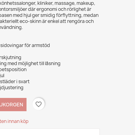
 skönhetssalonger, kliniker, massage, makeup,
ontorsmiljöer där ergonomi och rörlighet är
sen med hjul ger smidig förflyttning, medan
bakteriellt eco‑skinn är enkel att rengöra och
användning.
sidovingar för armstöd
örskjutning
ing med möjlighet till låsning
rbetsposition
ul
nstläder i svart
öjdjustering
favorite_border
RUKORGEN
kten innan köp