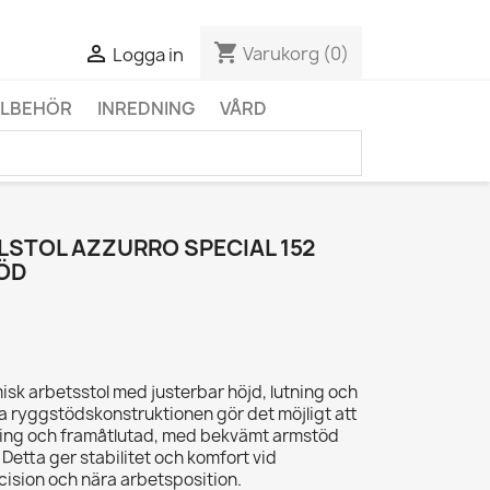
shopping_cart

Varukorg
(0)
Logga in
LLBEHÖR
INREDNING
VÅRD
LSTOL AZZURRO SPECIAL 152
ÖD
isk arbetsstol med justerbar höjd, lutning och
la ryggstödskonstruktionen gör det möjligt att
llning och framåtlutad, med bekvämt armstöd
Detta ger stabilitet och komfort vid
ision och nära arbetsposition.