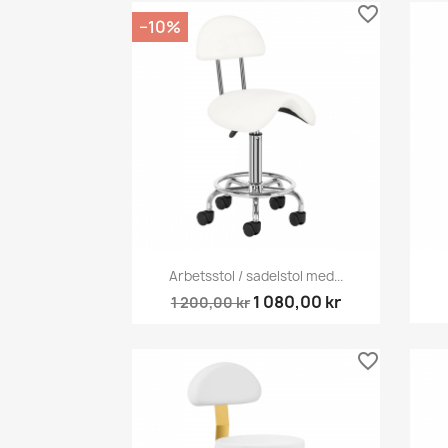
favorite_border
−10%
Snabbvy

Arbetsstol / sadelstol med...
1 080,00 kr
1 200,00 kr
favorite_border