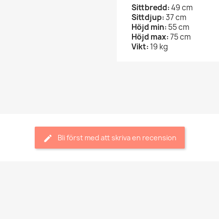
Sittbredd:
49 cm
Sittdjup:
37 cm
Höjd min:
55 cm
Höjd max:
75 cm
Vikt:
19 kg
Bli först med att skriva en recension