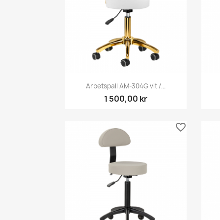
Snabbvy

Arbetspall AM-304G vit /...
1 500,00 kr
favorite_border