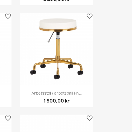
favorite_border
favorite_border
Snabbvy

Arbetsstol / arbetspall H4...
1 500,00 kr
favorite_border
favorite_border