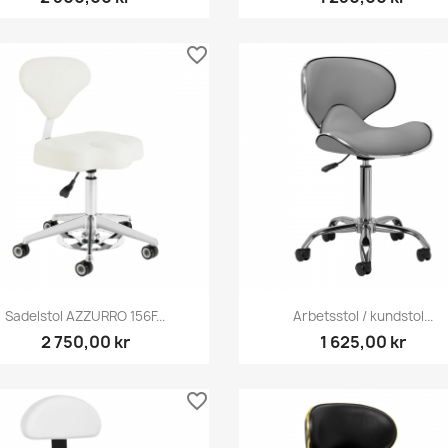
favorite_border
Snabbvy
Snabbvy


Sadelstol AZZURRO 156F...
Arbetsstol / kundstol...
2 750,00 kr
1 625,00 kr
favorite_border