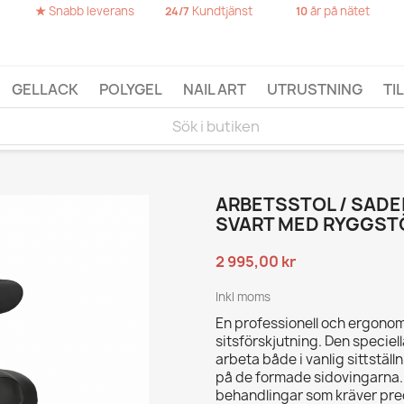
★
Snabb leverans
Kundtjänst
år på nätet
24/7
10
GELLACK
POLYGEL
NAIL ART
UTRUSTNING
TI
ARBETSSTOL / SADE
SVART MED RYGGST
2 995,00 kr
Inkl moms
En professionell och ergonom
sitsförskjutning. Den speciel
arbeta både i vanlig sittstä
på de formade sidovingarna. 
behandlingar som kräver prec