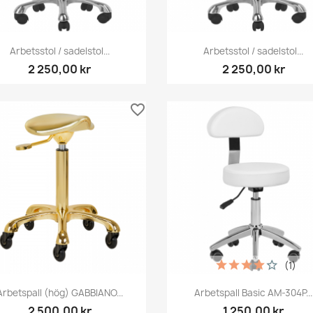
Snabbvy
Snabbvy


Arbetsstol / sadelstol...
Arbetsstol / sadelstol...
2 250,00 kr
2 250,00 kr
favorite_border
(1)
Snabbvy
Snabbvy


Arbetspall (hög) GABBIANO...
Arbetspall Basic AM-304P...
2 500,00 kr
1 250,00 kr