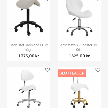
Sadelstol Gabbiano D032
Arbetsstol / kundstol QS-
hög...
06...
1 375,00 kr
1 625,00 kr
favorite_border
favorite_border
SLUT I LAGER