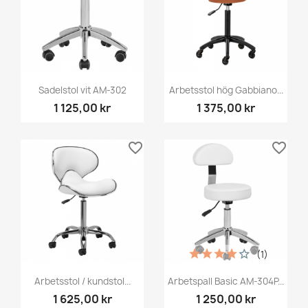
Sadelstol vit AM-302
Arbetsstol hög Gabbiano...
1 125,00 kr
1 375,00 kr
favorite_border
favorite_border
(1)
Arbetsstol / kundstol...
Arbetspall Basic AM-304P...
1 625,00 kr
1 250,00 kr