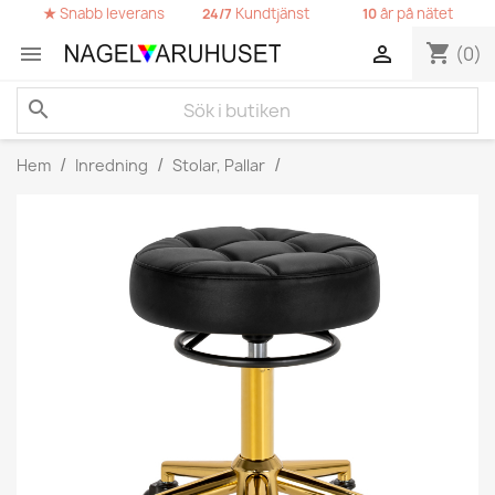
★
Snabb leverans
Kundtjänst
år på nätet
24/7
10
shopping_cart


(0)
search
Hem
Inredning
Stolar, Pallar