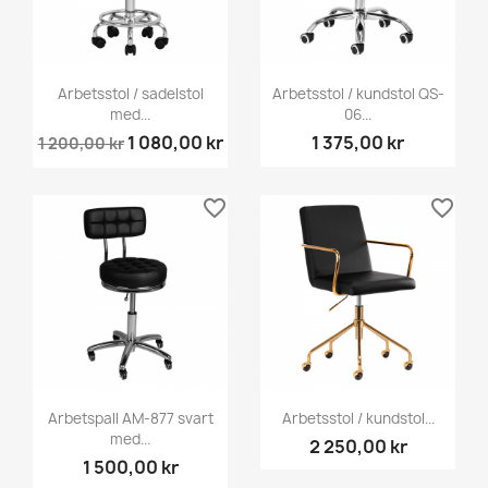
Arbetsstol / sadelstol
Arbetsstol / kundstol QS-
med...
06...
1 080,00 kr
1 375,00 kr
1 200,00 kr
favorite_border
favorite_border
Arbetspall AM-877 svart
Arbetsstol / kundstol...
med...
2 250,00 kr
1 500,00 kr