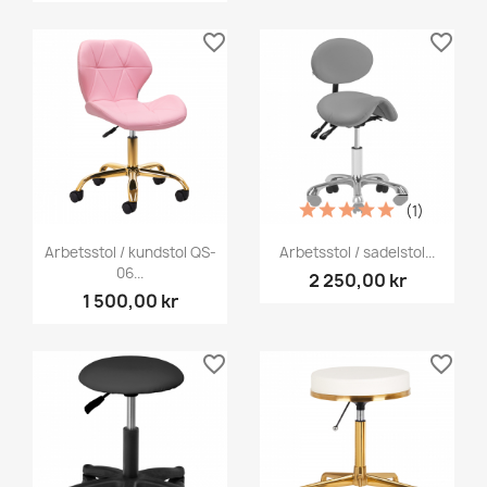
favorite_border
favorite_border
(1)
Arbetsstol / kundstol QS-
Arbetsstol / sadelstol...
06...
2 250,00 kr
1 500,00 kr
favorite_border
favorite_border