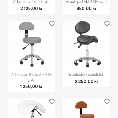
Arbetsstol / kundstol...
Arbetspall AM-310V svart
2 125,00 kr
950,00 kr
favorite_border
favorite_border
Arbetspall Basic AM-304
Arbetsstol / sadelstol...
grå...
2 250,00 kr
1 250,00 kr
favorite_border
favorite_border