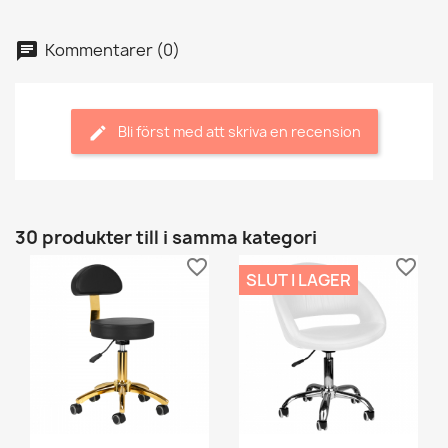
Kommentarer (0)
Bli först med att skriva en recension
30 produkter till i samma kategori
favorite_border
favorite_border
SLUT I LAGER