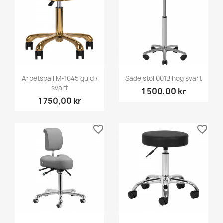
Arbetspall M-1645 guld /
Sadelstol 001B hög svart
svart
1 500,00 kr
1 750,00 kr
favorite_border
favorite_border