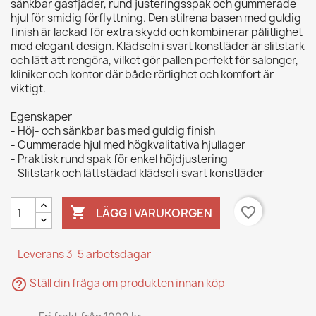
sänkbar gasfjäder, rund justeringsspak och gummerade
hjul för smidig förflyttning. Den stilrena basen med guldig
finish är lackad för extra skydd och kombinerar pålitlighet
med elegant design. Klädseln i svart konstläder är slitstark
och lätt att rengöra, vilket gör pallen perfekt för salonger,
kliniker och kontor där både rörlighet och komfort är
viktigt.
Egenskaper
- Höj- och sänkbar bas med guldig finish
- Gummerade hjul med högkvalitativa hjullager
- Praktisk rund spak för enkel höjdjustering
- Slitstark och lättstädad klädsel i svart konstläder

favorite_border
LÄGG I VARUKORGEN
Leverans 3-5 arbetsdagar
help_outline
Ställ din fråga om produkten innan köp