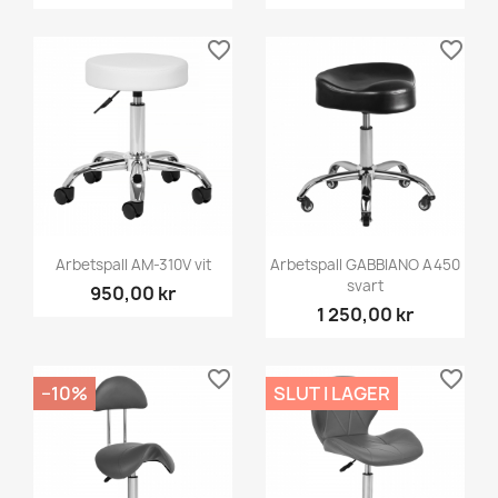
favorite_border
favorite_border
Arbetspall AM-310V vit
Arbetspall GABBIANO A450
svart
950,00 kr
1 250,00 kr
favorite_border
favorite_border
−10%
SLUT I LAGER