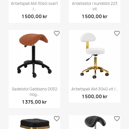
Arbetspall AM-304G svart
Arbetsstol / kundstol 223
/...
vit
1 500,00 kr
1 500,00 kr
favorite_border
favorite_border
Sadelstol Gabbiano D032
Arbetspall AM-304G vit /...
hög...
1 500,00 kr
1 375,00 kr
favorite_border
favorite_border