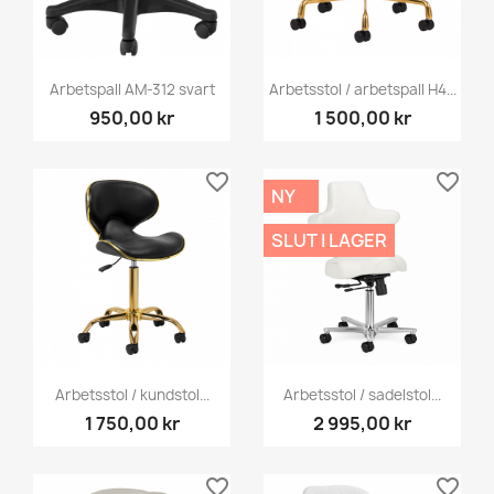
Arbetspall AM-312 svart
Arbetsstol / arbetspall H4...
950,00 kr
1 500,00 kr
favorite_border
favorite_border
NY
SLUT I LAGER
Arbetsstol / kundstol...
Arbetsstol / sadelstol...
1 750,00 kr
2 995,00 kr
favorite_border
favorite_border