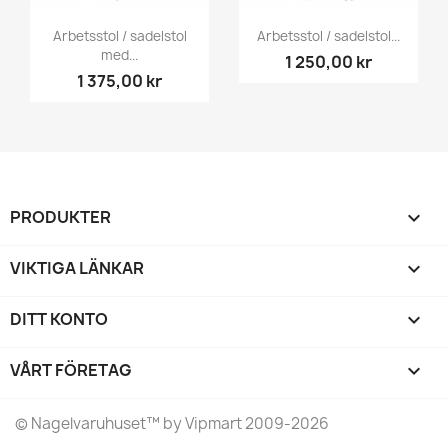
Arbetsstol / sadelstol
Arbetsstol / sadelstol...
med...
1 250,00 kr
1 375,00 kr
PRODUKTER

VIKTIGA LÄNKAR

DITT KONTO

VÅRT FÖRETAG
keyboard_arrow_down
©
Nagelvaruhuset
™ by Vipmart 2009-2026