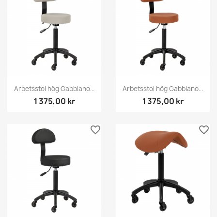
Arbetsstol hög Gabbiano...
Arbetsstol hög Gabbiano...
1 375,00 kr
1 375,00 kr
favorite_border
favorite_border