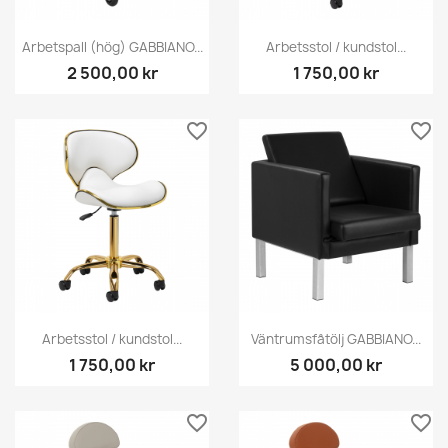
Arbetspall (hög) GABBIANO...
Arbetsstol / kundstol...
2 500,00 kr
1 750,00 kr
favorite_border
favorite_border
Arbetsstol / kundstol...
Väntrumsfåtölj GABBIANO...
1 750,00 kr
5 000,00 kr
favorite_border
favorite_border