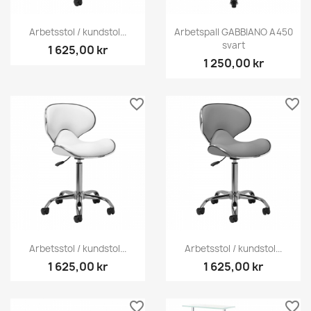
Arbetsstol / kundstol...
Arbetspall GABBIANO A450
svart
1 625,00 kr
1 250,00 kr
favorite_border
favorite_border
Arbetsstol / kundstol...
Arbetsstol / kundstol...
1 625,00 kr
1 625,00 kr
favorite_border
favorite_border