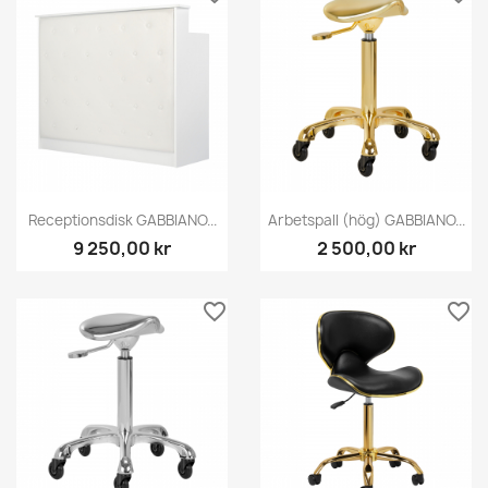
Receptionsdisk GABBIANO...
Arbetspall (hög) GABBIANO...
9 250,00 kr
2 500,00 kr
favorite_border
favorite_border