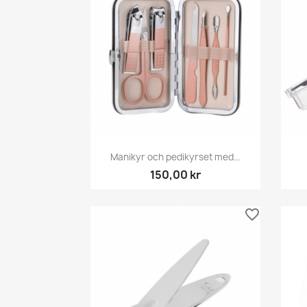
Snabbvy

Manikyr och pedikyrset med...
150,00 kr
favorite_border