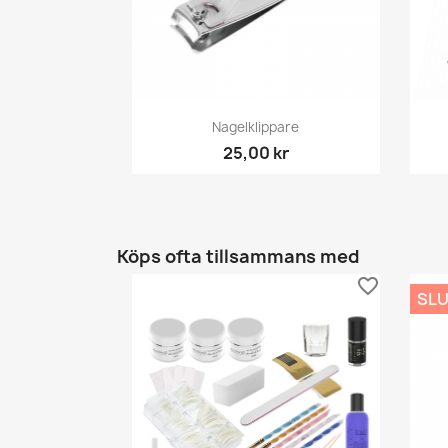
Snabbvy

Nagelklippare
25,00 kr
Köps ofta tillsammans med
favorite_border
SLU