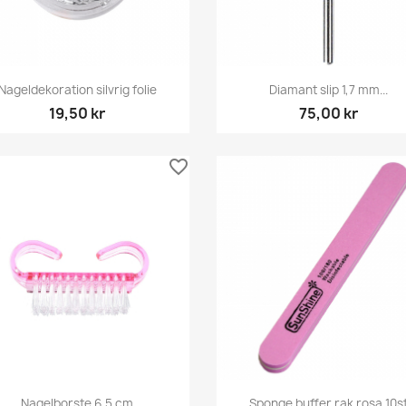
Snabbvy
Snabbvy


Nageldekoration silvrig folie
Diamant slip 1,7 mm...
19,50 kr
75,00 kr
favorite_border
Snabbvy
Snabbvy


Nagelborste 6,5 cm
Sponge buffer rak rosa 10s