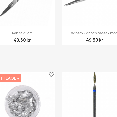
Snabbvy
Snabbvy


Rak sax 9cm
Barnsax / ör och nässax med.
49,50 kr
49,50 kr
favorite_border
T I LAGER