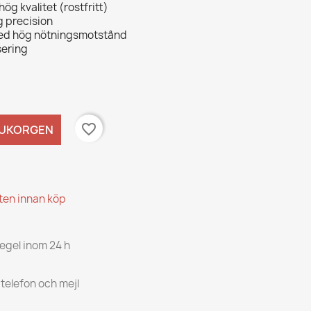
 hög kvalitet (rostfritt)
 precision
 med hög nötningsmotstånd
sering
favorite_border
RUKORGEN
kten innan köp
regel inom 24 h
 telefon och mejl