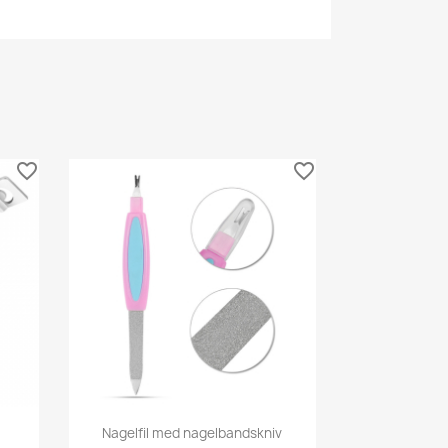
favorite_border
favorite_border
Snabbvy

Nagelfil med nagelbandskniv