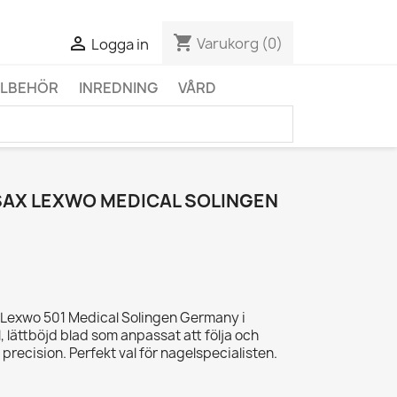
shopping_cart

Varukorg
(0)
Logga in
LLBEHÖR
INREDNING
VÅRD
AX LEXWO MEDICAL SOLINGEN
 Lexwo 501 Medical Solingen Germany i
, lättböjd blad som anpassat att följa och
recision. Perfekt val för nagelspecialisten.