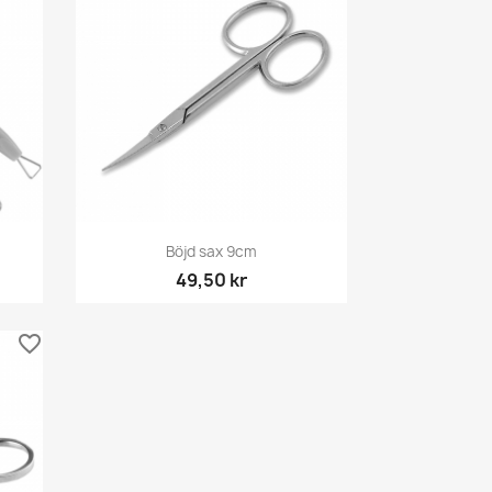
Snabbvy

Böjd sax 9cm
49,50 kr
favorite_border