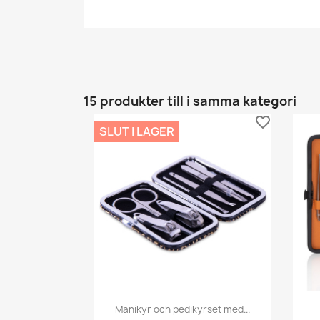
15 produkter till i samma kategori
favorite_border
SLUT I LAGER
Snabbvy

Manikyr och pedikyrset med...