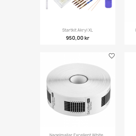
Snabbvy

Startkit Akryl XL
950,00 kr
favorite_border
Snabbvy

Nagelmallar Excellent White...