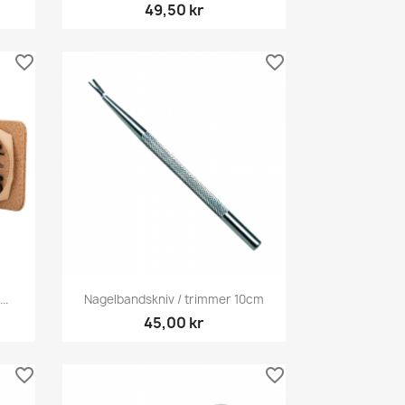
49,50 kr
favorite_border
favorite_border
Snabbvy

..
Nagelbandskniv / trimmer 10cm
45,00 kr
favorite_border
favorite_border