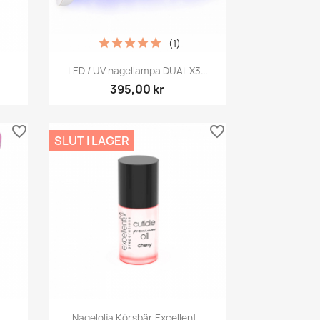
(1)
Snabbvy

LED / UV nagellampa DUAL X3...
395,00 kr
favorite_border
favorite_border
SLUT I LAGER
Snabbvy

t
Nagelolja Körsbär Excellent...