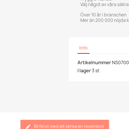
Välj något av våra säkr
Över 10 år i branschen
Mer än 200 000 nöjda 
Info
Artikelnummer
NS0700
I lager
3 st
Bli först med att skriva en recension