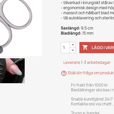
- tillverkad i kirurgiskt stål av
- ergonomisk design med hög
- massivt och hållbart blad
- tål autoklavering och sterili
Saxlängd:
9,5 cm
Bladlängd:
15 mm

LÄGG I VA
Leverans 1-3 arbetsdagar
help_outline
Ställ din fråga om produ
Fri frakt från 1000 kr
Beställningar skickas i 
Snabb kundtjänst 24/7
Kontakta oss via chatt ,
Trygg e-handel