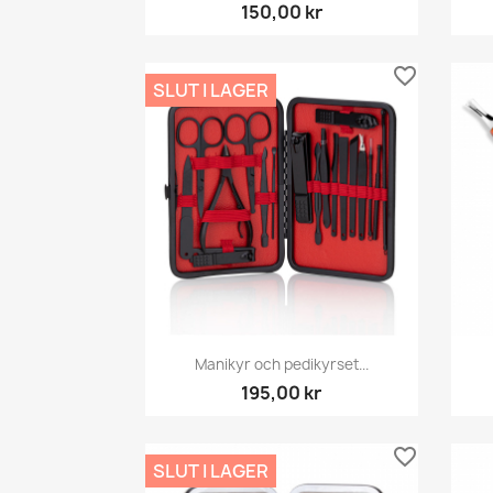
150,00 kr
favorite_border
SLUT I LAGER
Snabbvy

Manikyr och pedikyrset...
195,00 kr
favorite_border
SLUT I LAGER