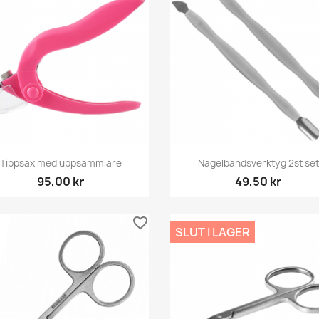
Snabbvy
Snabbvy


Tippsax med uppsammlare
Nagelbandsverktyg 2st set
95,00 kr
49,50 kr
favorite_border
SLUT I LAGER