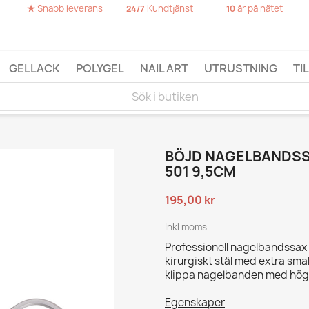
★
Snabb leverans
Kundtjänst
år på nätet
24/7
10
GELLACK
POLYGEL
NAIL ART
UTRUSTNING
TI
BÖJD NAGELBANDSS
501 9,5CM
195,00 kr
Inkl moms
Professionell nagelbandssax
kirurgiskt stål med extra smal
klippa nagelbanden med hög p
Egenskaper