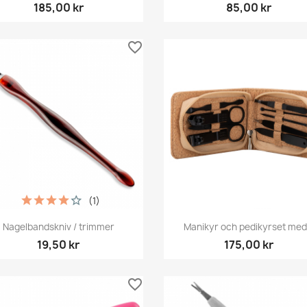
185,00 kr
85,00 kr
favorite_border
(1)
Snabbvy
Snabbvy


Nagelbandskniv / trimmer
Manikyr och pedikyrset med.
19,50 kr
175,00 kr
favorite_border