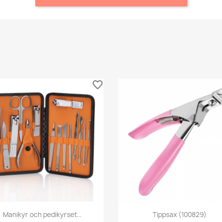
favorite_border
Snabbvy
Snabbvy


Manikyr och pedikyrset...
Tippsax (100829)