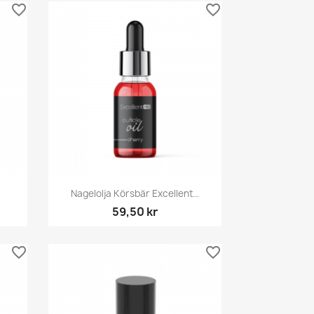
favorite_border
favorite_border
Snabbvy

Nagelolja Körsbär Excellent...
59,50 kr
favorite_border
favorite_border