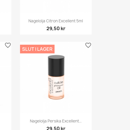
Snabbvy

Nagelolja Citron Excellent 5ml
29,50 kr
favorite_border
favorite_border
SLUT I LAGER
Snabbvy

.
Nagelolja Persika Excellent...
29,50 kr