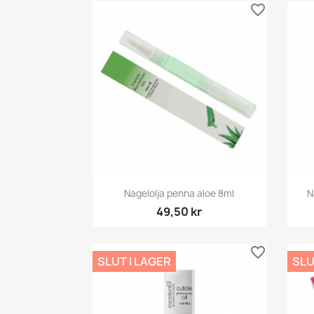
favorite_border
Snabbvy

Nagelolja penna aloe 8ml
N
49,50 kr
favorite_border
SLUT I LAGER
SLU