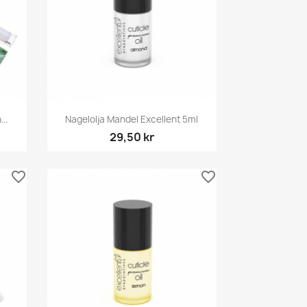
Snabbvy

..
Nagelolja Mandel Excellent 5ml
29,50 kr
favorite_border
favorite_border