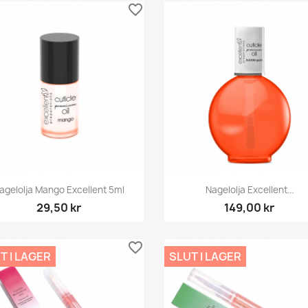
favorite_border
Snabbvy
Snabbvy


agelolja Mango Excellent 5ml
Nagelolja Excellent...
29,50 kr
149,00 kr
favorite_border
T I LAGER
SLUT I LAGER