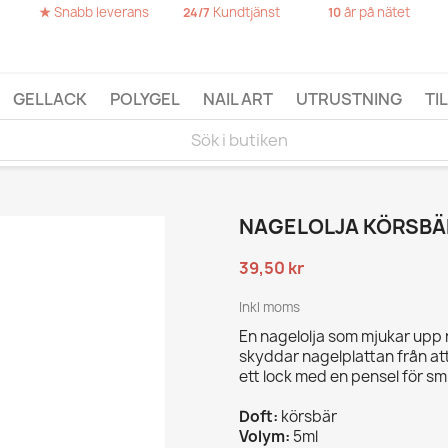
★
Snabb leverans
Kundtjänst
år på nätet
24/7
10
GELLACK
POLYGEL
NAIL ART
UTRUSTNING
TI
NAGELOLJA KÖRSBÄ
39,50 kr
Inkl moms
En nagelolja som mjukar upp 
skyddar nagelplattan från att
ett lock med en pensel för s
Doft:
körsbär
Volym:
5ml