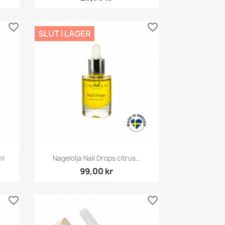
favorite_border
favorite_border
SLUT I LAGER
Snabbvy

ml
Nagelolja Nail Drops citrus...
99,00 kr
favorite_border
favorite_border