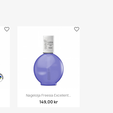
favorite_border
favorite_border
Snabbvy

Nagelolja Freesia Excellent...
149,00 kr