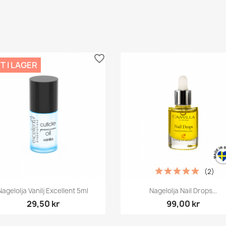
favorite_border
T I LAGER
(2)
Snabbvy
Snabbvy


Nagelolja Vanilj Excellent 5ml
Nagelolja Nail Drops...
29,50 kr
99,00 kr