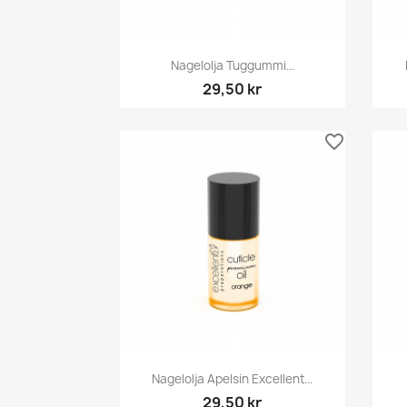
Snabbvy

Nagelolja Tuggummi...
29,50 kr
favorite_border
Snabbvy

Nagelolja Apelsin Excellent...
29,50 kr