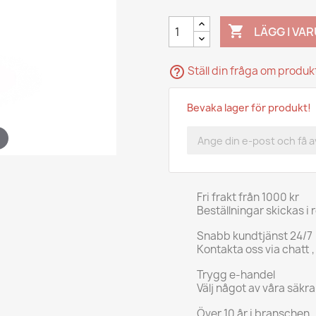

LÄGG I VA
help_outline
Ställ din fråga om produ
Bevaka lager för produkt!
Fri frakt från 1000 kr
Beställningar skickas i 
Snabb kundtjänst 24/7
Kontakta oss via chatt ,
Trygg e-handel
Välj något av våra säkr
Över 10 år i branschen