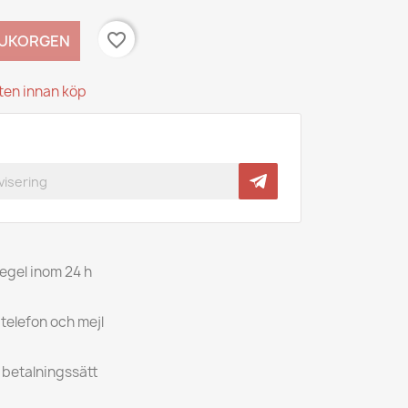
favorite_border
RUKORGEN
kten innan köp
regel inom 24 h
 telefon och mejl
a betalningssätt