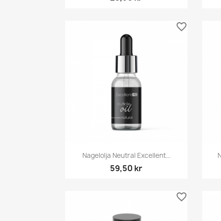
favorite_border
Snabbvy

Nagelolja Neutral Excellent...
N
59,50 kr
favorite_border