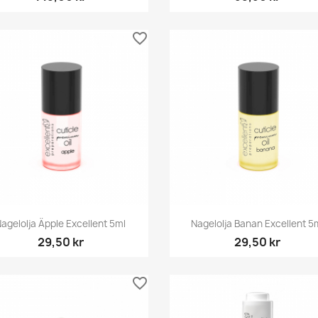
favorite_border
Snabbvy
Snabbvy


agelolja Äpple Excellent 5ml
Nagelolja Banan Excellent 5
29,50 kr
29,50 kr
favorite_border