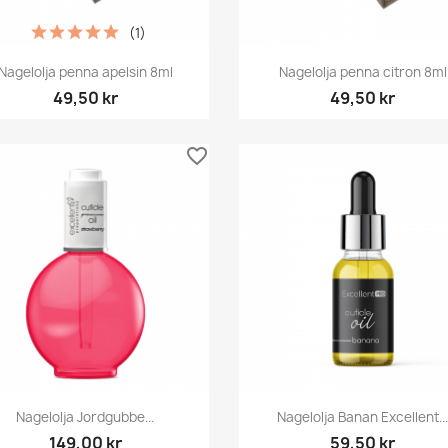
(1)
Snabbvy
Snabbvy


Nagelolja penna apelsin 8ml
Nagelolja penna citron 8ml
49,50 kr
49,50 kr
favorite_border
Snabbvy
Snabbvy


Nagelolja Jordgubbe...
Nagelolja Banan Excellent..
149,00 kr
59,50 kr