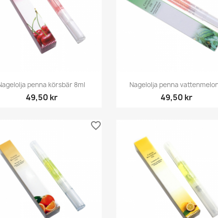
Snabbvy
Snabbvy


Nagelolja penna körsbär 8ml
Nagelolja penna vattenmelon.
49,50 kr
49,50 kr
favorite_border