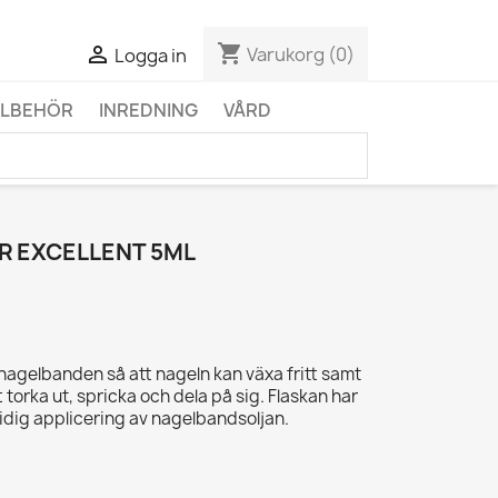
shopping_cart

Varukorg
(0)
Logga in
LLBEHÖR
INREDNING
VÅRD
R EXCELLENT 5ML
nagelbanden så att nageln kan växa fritt samt
 torka ut, spricka och dela på sig. Flaskan har
midig applicering av nagelbandsoljan.