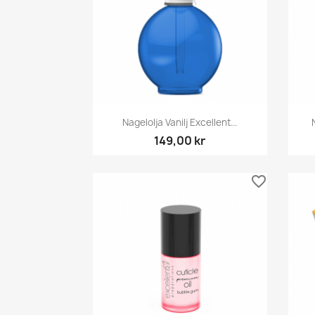
Snabbvy

Nagelolja Vanilj Excellent...
149,00 kr
favorite_border