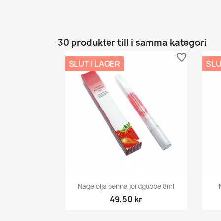
30 produkter till i samma kategori
favorite_border
SLUT I LAGER
SLU
Snabbvy

Nagelolja penna jordgubbe 8ml
49,50 kr