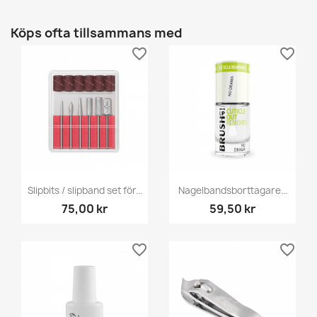
Köps ofta tillsammans med
favorite_border
favorite_border
Slipbits / slipband set för...
Nagelbandsborttagare...
75,00 kr
59,50 kr
favorite_border
favorite_border