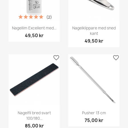
(2)
Nagellim Excellent med...
Nagelklippare med sned
kant
49,50 kr
49,50 kr
favorite_border
favorite_border
Nagelfil bred svart
Pusher 13 cm
100/180...
75,00 kr
85,00 kr