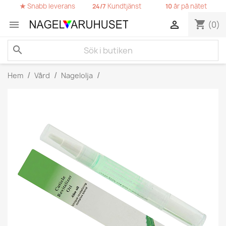
★
Snabb leverans
Kundtjänst
år på nätet
24/7
10
shopping_cart


(0)
search
Hem
Vård
Nagelolja