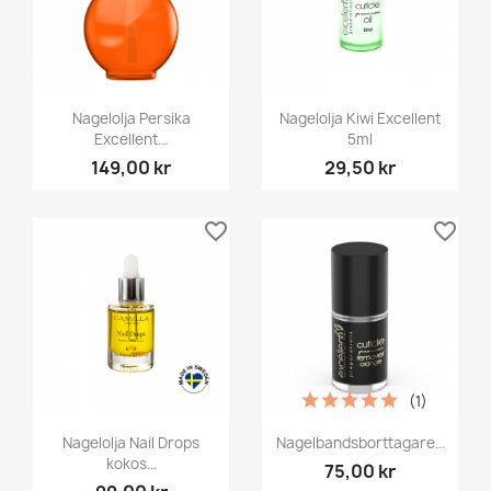
Nagelolja Persika
Nagelolja Kiwi Excellent
Excellent...
5ml
149,00 kr
29,50 kr
favorite_border
favorite_border
(1)
Nagelolja Nail Drops
Nagelbandsborttagare...
kokos...
75,00 kr