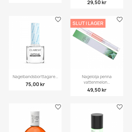
29,50 kr
favorite_border
favorite_border
SLUT I LAGER
Nagelbandsborttagare...
Nagelolja penna
vattenmelon...
75,00 kr
49,50 kr
favorite_border
favorite_border