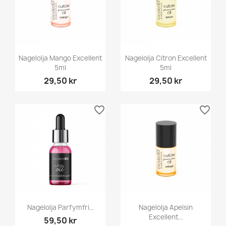
Nagelolja Mango Excellent
Nagelolja Citron Excellent
5ml
5ml
29,50 kr
29,50 kr
favorite_border
favorite_border
Nagelolja Parfymfri...
Nagelolja Apelsin
Excellent...
59,50 kr