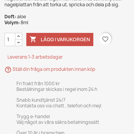
nagelplattan från att torka ut, spricka och dela på sig.
Doft:
aloe
Volym:
8ml

favorite_border
LÄGG I VARUKORGEN
Leverans 1-3 arbetsdagar
help_outline
Ställ din fråga om produkten innan köp
Fri frakt från 1000 kr
Beställningar skickas i regel inom 24 h
Snabb kundtjänst 24/7
Kontakta oss via chatt , telefon och mejl
Trygg e-handel
Välj något av våra säkra betalningssätt
Över 10 år i branschen