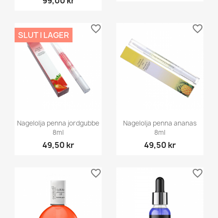
99,00 kr
favorite_border
favorite_border
SLUT I LAGER
Nagelolja penna jordgubbe
Nagelolja penna ananas
8ml
8ml
49,50 kr
49,50 kr
favorite_border
favorite_border