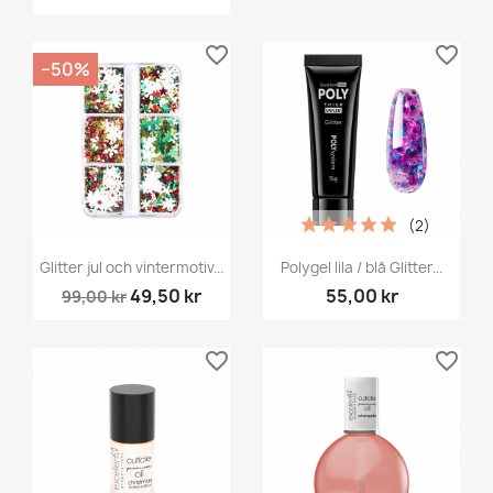
favorite_border
favorite_border
−50%
(2)
Glitter jul och vintermotiv...
Polygel lila / blå Glitter...
49,50 kr
55,00 kr
99,00 kr
favorite_border
favorite_border