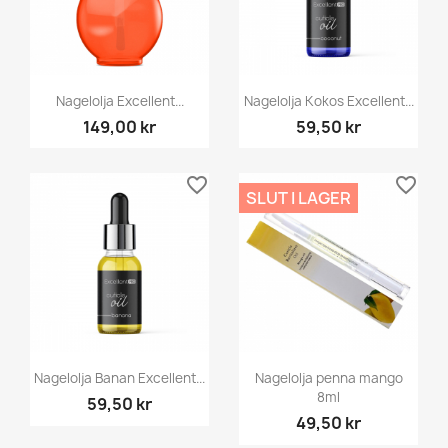
Nagelolja Excellent...
Nagelolja Kokos Excellent...
149,00 kr
59,50 kr
favorite_border
favorite_border
SLUT I LAGER
Nagelolja Banan Excellent...
Nagelolja penna mango
8ml
59,50 kr
49,50 kr