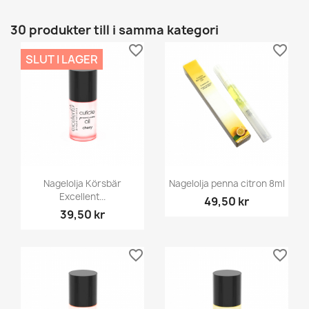
30 produkter till i samma kategori
favorite_border
favorite_border
SLUT I LAGER
Nagelolja Körsbär
Nagelolja penna citron 8ml
Excellent...
49,50 kr
39,50 kr
favorite_border
favorite_border