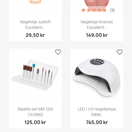
(1)
Nagelolja Juldoft
Nagelolja Ananas
Excellent...
Excellent...
29,50 kr
149,00 kr
favorite_border
favorite_border
Slipbits set MIX 12st
LED / UV nagellampa
(141080)
108W...
125,00 kr
745,00 kr