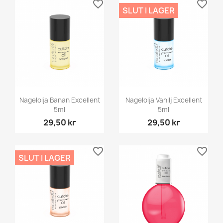
favorite_border
favorite_border
SLUT I LAGER
Nagelolja Banan Excellent
Nagelolja Vanilj Excellent
5ml
5ml
29,50 kr
29,50 kr
favorite_border
favorite_border
SLUT I LAGER