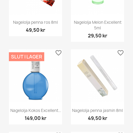
Nagelolja penna ros 8ml
Nagelolja Melon Excellent
5ml
49,50 kr
29,50 kr
favorite_border
favorite_border
SLUT I LAGER
Nagelolja Kokos Excellent...
Nagelolja penna jasmin 8ml
149,00 kr
49,50 kr