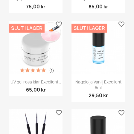
75,00 kr
85,00 kr
favorite_border
favorite_border
SLUT I LAGER
SLUT I LAGER
(1)
UV gel rosa klar Excellent...
Nagelolja Vanilj Excellent
5ml
65,00 kr
29,50 kr
favorite_border
favorite_border