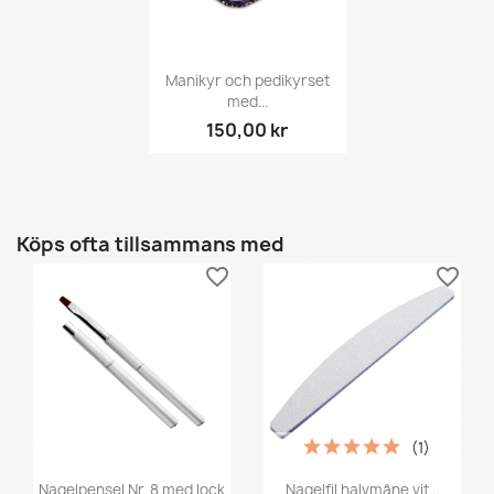
Manikyr och pedikyrset
med...
150,00 kr
Köps ofta tillsammans med
favorite_border
favorite_border
(1)
Nagelpensel Nr. 8 med lock
Nagelfil halvmåne vit...