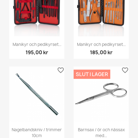
Manikyr och pedikyrset...
Manikyr och pedikyrset...
195,00 kr
185,00 kr
favorite_border
favorite_border
SLUT I LAGER
Nagelbandskniv / trimmer
Barnsax / ör och nässax
10cm
med...