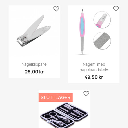
favorite_border
favorite_border
Nagelklippare
Nagelfil med
nagelbandskniv
25,00 kr
49,50 kr
favorite_border
SLUT I LAGER