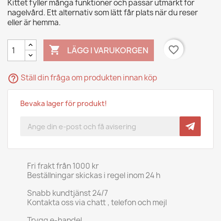
Kittet fyller många funktioner och passar utmärkt för
nagelvård. Ett alternativ som lätt får plats när du reser
eller är hemma.

favorite_border
LÄGG I VARUKORGEN
help_outline
Ställ din fråga om produkten innan köp
Bevaka lager för produkt!
Fri frakt från 1000 kr
Beställningar skickas i regel inom 24 h
Snabb kundtjänst 24/7
Kontakta oss via chatt , telefon och mejl
Trygg e-handel