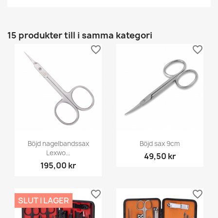
15 produkter till i samma kategori
favorite_border
favorite_border
Böjd nagelbandssax
Böjd sax 9cm
Lexwo...
49,50 kr
195,00 kr
favorite_border
favorite_border
SLUT I LAGER