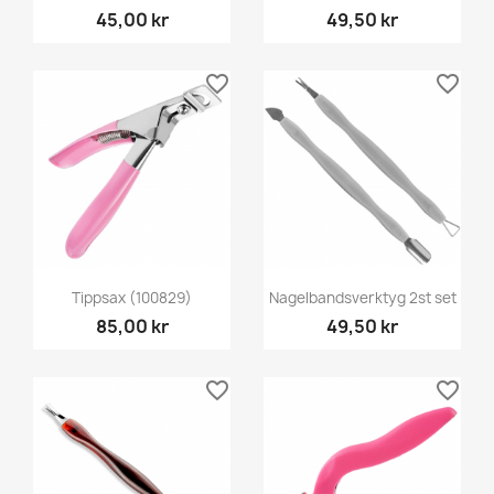
45,00 kr
49,50 kr
favorite_border
favorite_border
Tippsax (100829)
Nagelbandsverktyg 2st set
85,00 kr
49,50 kr
favorite_border
favorite_border