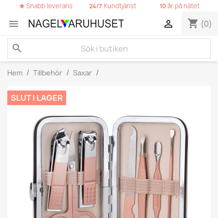
★
Snabb leverans
Kundtjänst
år på nätet
24/7
10
shopping_cart


(0)
search
Hem
Tillbehör
Saxar
SLUT I LAGER