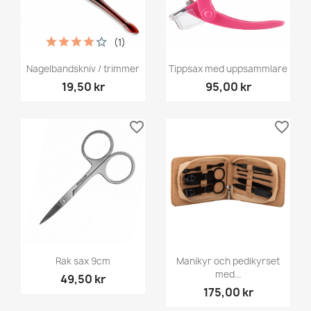
(1)
Nagelbandskniv / trimmer
Tippsax med uppsammlare
19,50 kr
95,00 kr
favorite_border
favorite_border
Rak sax 9cm
Manikyr och pedikyrset
med...
49,50 kr
175,00 kr