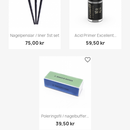
Nagelpenslar / liner 3st set
Acid Primer Excellent...
75,00 kr
59,50 kr
favorite_border
Poleringsfil / nagelbuffer...
39,50 kr