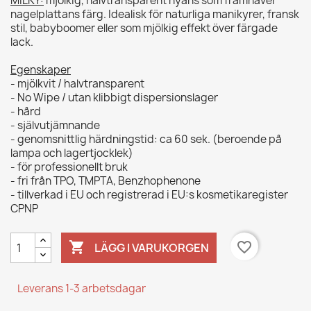
MILKY:
mjölkig, halvtransparent nyans som framhäver
nagelplattans färg. Idealisk för naturliga manikyrer, fransk
stil, babyboomer eller som mjölkig effekt över färgade
lack.
Egenskaper
- mjölkvit / halvtransparent
- No Wipe / utan klibbigt dispersionslager
- hård
- självutjämnande
- genomsnittlig härdningstid: ca 60 sek. (beroende på
lampa och lagertjocklek)
- för professionellt bruk
- fri från TPO, TMPTA, Benzhophenone
- tillverkad i EU och registrerad i EU:s kosmetikaregister
CPNP

favorite_border
LÄGG I VARUKORGEN
Leverans 1-3 arbetsdagar