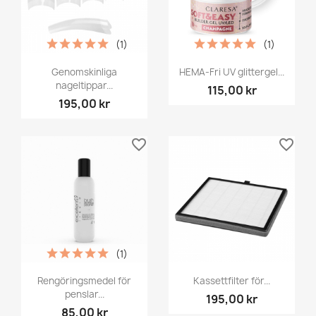
(1)
(1)
Genomskinliga
HEMA-Fri UV glittergel...
nageltippar...
115,00 kr
195,00 kr
favorite_border
favorite_border
(1)
Rengöringsmedel för
Kassettfilter för...
penslar...
195,00 kr
85,00 kr