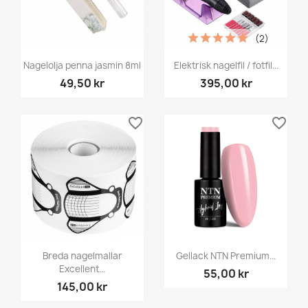
(2)
Nagelolja penna jasmin 8ml
Elektrisk nagelfil / fotfil...
49,50 kr
395,00 kr
favorite_border
favorite_border
Breda nagelmallar
Gellack NTN Premium...
Excellent...
55,00 kr
145,00 kr