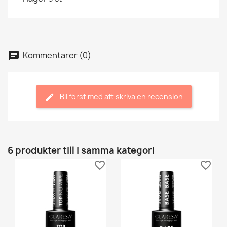
Kommentarer (0)
Bli först med att skriva en recension
6 produkter till i samma kategori
favorite_border
favorite_border