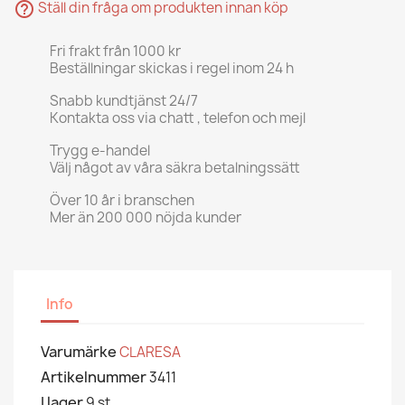
help_outline
Ställ din fråga om produkten innan köp
Fri frakt från 1000 kr
Beställningar skickas i regel inom 24 h
Snabb kundtjänst 24/7
Kontakta oss via chatt , telefon och mejl
Trygg e-handel
Välj något av våra säkra betalningssätt
Över 10 år i branschen
Mer än 200 000 nöjda kunder
Info
Varumärke
CLARESA
Artikelnummer
3411
I lager
9 st