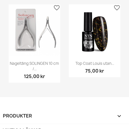
favorite_border
favorite_border
Nageltång SOLINGEN 10 cm
Top Coat Louis utan...
/...
75,00 kr
125,00 kr
PRODUKTER
