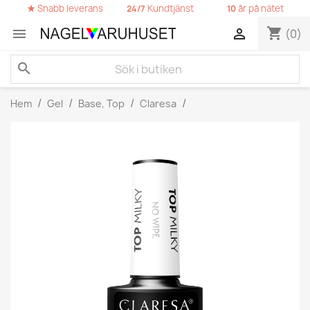
★
Snabb leverans
Kundtjänst
år på nätet
24/7
10
shopping_cart


(0)
search
Hem
Gel
Base, Top
Claresa