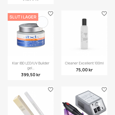
favorite_border
favorite_border
SLUT I LAGER
Klar IBD LED/UV Builder
Cleaner Excellent 100ml
gel...
75,00 kr
399,50 kr
favorite_border
favorite_border