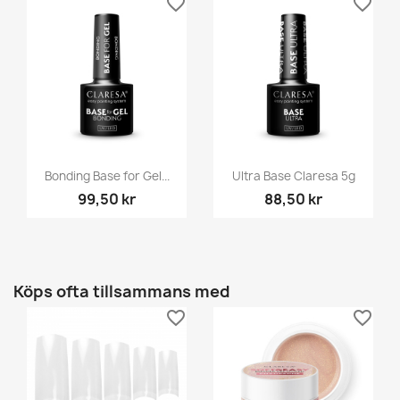
favorite_border
favorite_border
Bonding Base for Gel...
Ultra Base Claresa 5g
99,50 kr
88,50 kr
Köps ofta tillsammans med
favorite_border
favorite_border