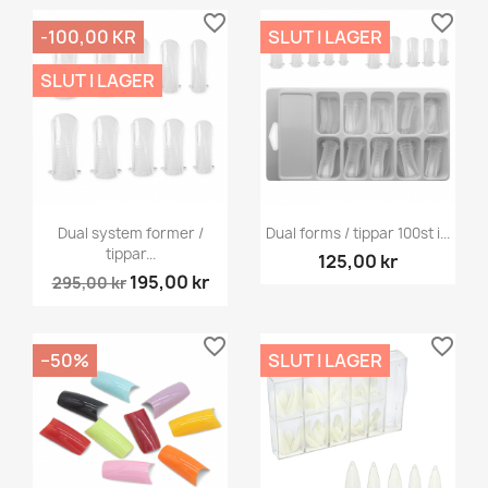
favorite_border
favorite_border
-100,00 KR
SLUT I LAGER
SLUT I LAGER
Dual system former /
Dual forms / tippar 100st i...
tippar...
125,00 kr
195,00 kr
295,00 kr
favorite_border
favorite_border
−50%
SLUT I LAGER