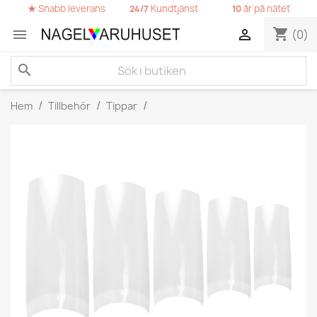
★
Snabb leverans
Kundtjänst
år på nätet
24/7
10
shopping_cart


(0)
search
Hem
Tillbehör
Tippar