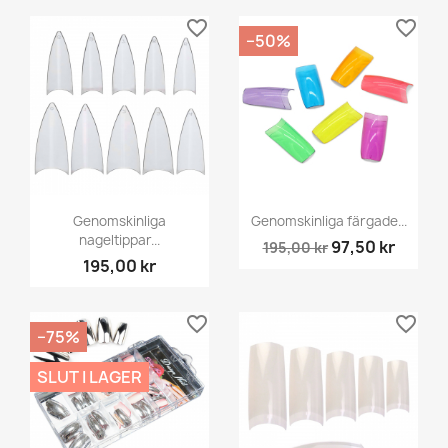
favorite_border
favorite_border
−50%
Genomskinliga
Genomskinliga färgade...
nageltippar...
97,50 kr
195,00 kr
195,00 kr
favorite_border
favorite_border
−75%
SLUT I LAGER