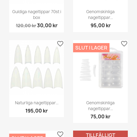
Guldiga nageltippar 70st i
Genomskinliga
box
nageltippar...
30,00 kr
95,00 kr
120,00 kr
favorite_border
favorite_border
SLUT I LAGER
Naturliga nageltippar...
Genomskinliga
nageltippar...
195,00 kr
75,00 kr
favorite_border
favorite_border
TILLFÄLLIGT