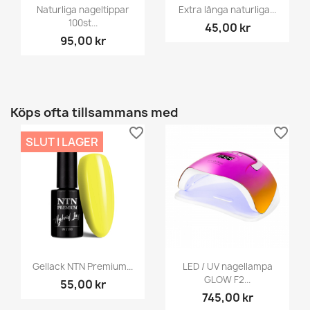
Naturliga nageltippar
Extra långa naturliga...
100st...
45,00 kr
95,00 kr
Köps ofta tillsammans med
favorite_border
favorite_border
SLUT I LAGER
Gellack NTN Premium...
LED / UV nagellampa
GLOW F2...
55,00 kr
745,00 kr