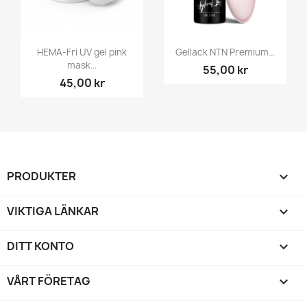
HEMA-Fri UV gel pink
Gellack NTN Premium...
mask...
55,00 kr
45,00 kr
PRODUKTER

VIKTIGA LÄNKAR

DITT KONTO

VÅRT FÖRETAG
keyboard_arrow_down