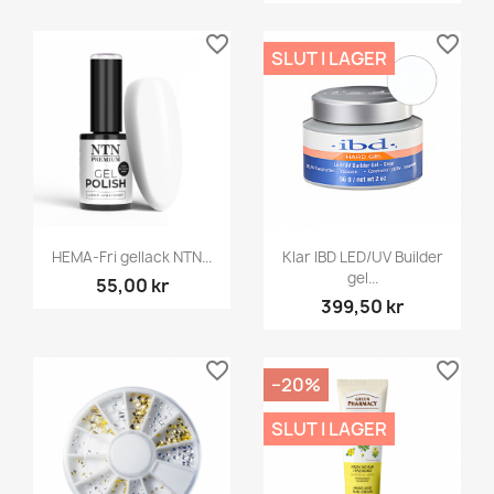
favorite_border
favorite_border
SLUT I LAGER
HEMA-Fri gellack NTN...
Klar IBD LED/UV Builder
gel...
55,00 kr
399,50 kr
favorite_border
favorite_border
−20%
SLUT I LAGER