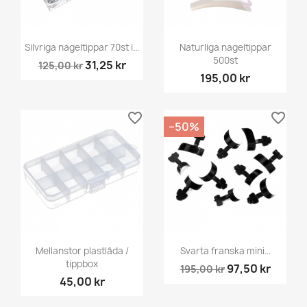
Silvriga nageltippar 70st i...
Naturliga nageltippar
500st
31,25 kr
125,00 kr
195,00 kr
favorite_border
favorite_border
−50%
Mellanstor plastlåda /
Svarta franska mini...
tippbox
97,50 kr
195,00 kr
45,00 kr