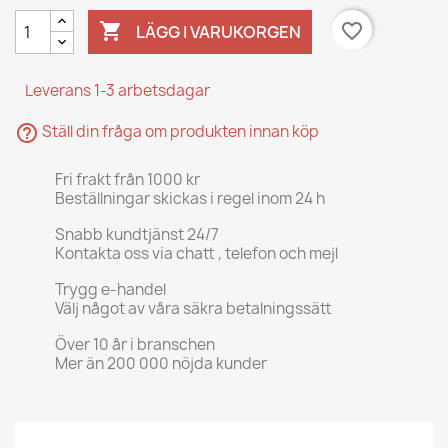

favorite_border
LÄGG I VARUKORGEN
Leverans 1-3 arbetsdagar
help_outline
Ställ din fråga om produkten innan köp
Fri frakt från 1000 kr
Beställningar skickas i regel inom 24 h
Snabb kundtjänst 24/7
Kontakta oss via chatt , telefon och mejl
Trygg e-handel
Välj något av våra säkra betalningssätt
Över 10 år i branschen
Mer än 200 000 nöjda kunder