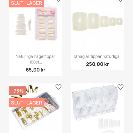
SLUT I LAGER
Naturliga nageltippar
Tånaglar tippar naturliga...
100st...
250,00 kr
65,00 kr
favorite_border
favorite_border
−75%
SLUT I LAGER