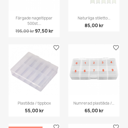
Färgade nageltippar
Naturliga stiletto...
500st....
85,00 kr
97,50 kr
195,00 kr
favorite_border
favorite_border
Plastlåda / tippbox
Numrerad plastlåda /...
55,00 kr
65,00 kr
favorite_border
favorite_border