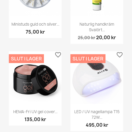
Ministuds guld och silver...
Naturlig handkräm
Svalört...
75,00 kr
20,00 kr
25,00 kr
favorite_border
favorite_border
SLUT I LAGER
SLUT I LAGER
HEMA-Fri UV gel cover...
LED / UV nagellampa T15
72W...
135,00 kr
495,00 kr