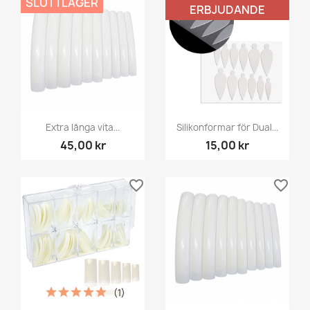
SLUT I LAGER
ERBJUDANDE
Extra långa vita...
Silikonformar för Dual...
45,00 kr
15,00 kr
favorite_border
favorite_border
(1)