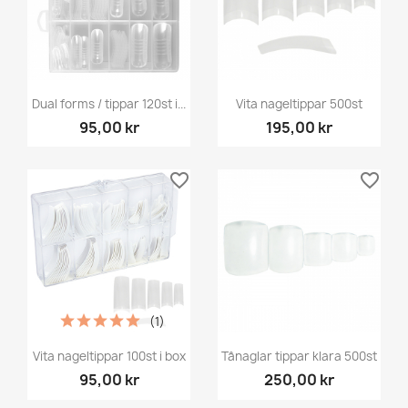
Dual forms / tippar 120st i...
Vita nageltippar 500st
95,00 kr
195,00 kr
favorite_border
favorite_border
(1)
Vita nageltippar 100st i box
Tånaglar tippar klara 500st
95,00 kr
250,00 kr