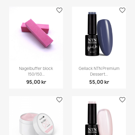
favorite_border
favorite_border
Nagelbuffer block
Gellack NTN Premium
150/150...
Dessert...
95,00 kr
55,00 kr
favorite_border
favorite_border