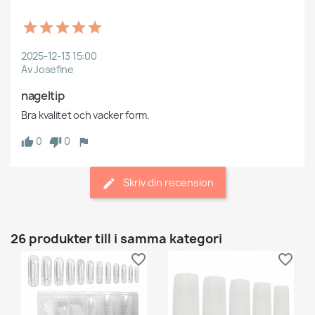
2025-12-13 15:00
Av Josefine
nageltip
Bra kvalitet och vacker form.
0
0
Skriv din recension
26 produkter till i samma kategori
favorite_border
favorite_border