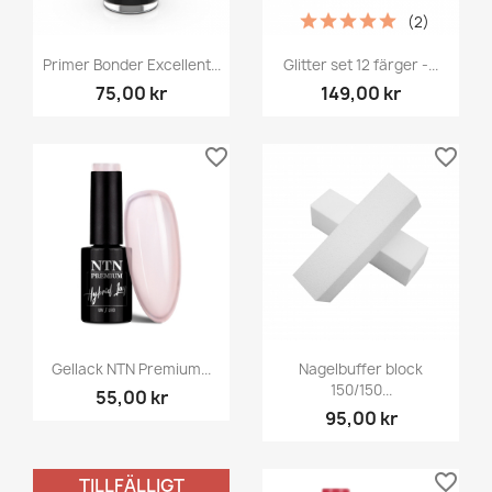
(2)
Primer Bonder Excellent...
Glitter set 12 färger -...
75,00 kr
149,00 kr
favorite_border
favorite_border
Gellack NTN Premium...
Nagelbuffer block
150/150...
55,00 kr
95,00 kr
favorite_border
favorite_border
TILLFÄLLIGT