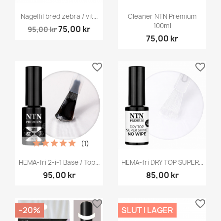
Nagelfil bred zebra / vit...
Cleaner NTN Premium
100ml
75,00 kr
95,00 kr
75,00 kr
favorite_border
favorite_border
(1)
HEMA-fri 2-i-1 Base / Top...
HEMA-fri DRY TOP SUPER...
95,00 kr
85,00 kr
favorite_border
favorite_border
−20%
SLUT I LAGER