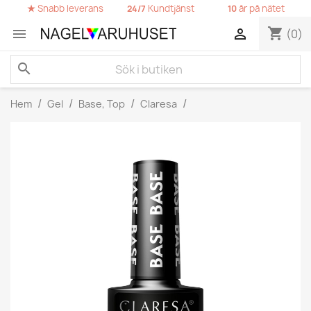
★
Snabb leverans
Kundtjänst
år på nätet
24/7
10
shopping_cart


(0)
search
Hem
Gel
Base, Top
Claresa