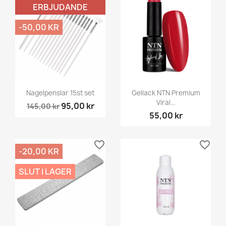
ERBJUDANDE
-50,00 KR
Nagelpenslar 15st set
Gellack NTN Premium
Viral...
95,00 kr
145,00 kr
55,00 kr
favorite_border
favorite_border
-20,00 KR
SLUT I LAGER