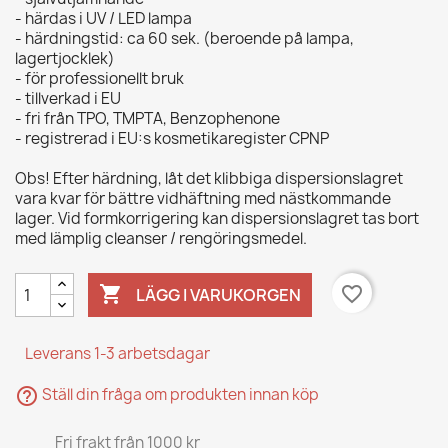
- härdas i UV / LED lampa
- härdningstid: ca 60 sek. (beroende på lampa,
lagertjocklek)
- för professionellt bruk
- tillverkad i EU
- fri från TPO, TMPTA, Benzophenone
- registrerad i EU:s kosmetikaregister CPNP
Obs! Efter härdning, låt det klibbiga dispersionslagret
vara kvar för bättre vidhäftning med nästkommande
lager. Vid formkorrigering kan dispersionslagret tas bort
med lämplig cleanser / rengöringsmedel.

favorite_border
LÄGG I VARUKORGEN
Leverans 1-3 arbetsdagar
help_outline
Ställ din fråga om produkten innan köp
Fri frakt från 1000 kr