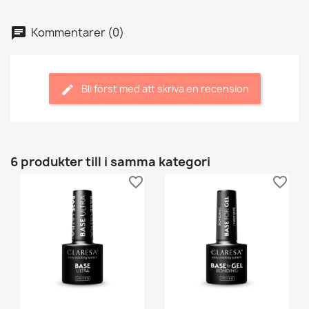
Kommentarer (0)
Bli först med att skriva en recension
6 produkter till i samma kategori
favorite_border
favorite_border