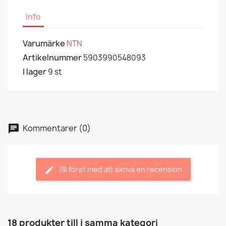
Info
Varumärke
NTN
Artikelnummer
5903990548093
I lager
9 st
Kommentarer (0)
Bli först med att skriva en recension
18 produkter till i samma kategori