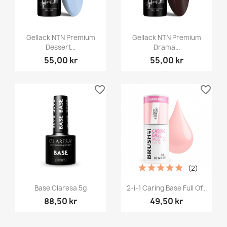
Gellack NTN Premium
Gellack NTN Premium
Dessert...
Drama...
55,00 kr
55,00 kr
favorite_border
favorite_border
(2)
Base Claresa 5g
2-i-1 Caring Base Full Of...
88,50 kr
49,50 kr