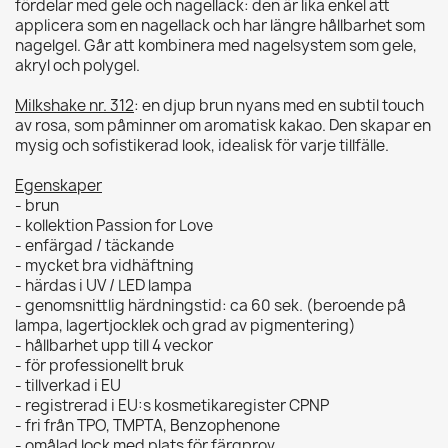
fördelar med gele och nagellack: den är lika enkel att
applicera som en nagellack och har längre hållbarhet som
nagelgel. Går att kombinera med nagelsystem som gele,
akryl och polygel.
Milkshake nr. 312
: en djup brun nyans med en subtil touch
av rosa, som påminner om aromatisk kakao. Den skapar en
mysig och sofistikerad look, idealisk för varje tillfälle.
Egenskaper
- brun
- kollektion Passion for Love
- enfärgad / täckande
- mycket bra vidhäftning
- härdas i UV / LED lampa
- genomsnittlig härdningstid: ca 60 sek. (beroende på
lampa, lagertjocklek och grad av pigmentering)
- hållbarhet upp till 4 veckor
- för professionellt bruk
- tillverkad i EU
- registrerad i EU:s kosmetikaregister CPNP
- fri från TPO, TMPTA, Benzophenone
- omålad lock med plats för färgprov