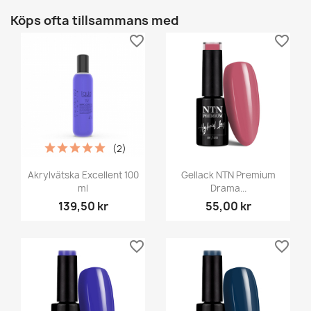
Köps ofta tillsammans med
favorite_border
favorite_border
(2)
Akrylvätska Excellent 100
Gellack NTN Premium
ml
Drama...
139,50 kr
55,00 kr
favorite_border
favorite_border