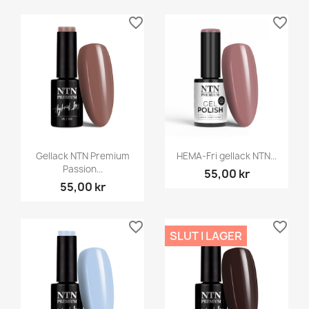
favorite_border
favorite_border
Gellack NTN Premium
HEMA-Fri gellack NTN...
Passion...
55,00 kr
55,00 kr
favorite_border
favorite_border
SLUT I LAGER