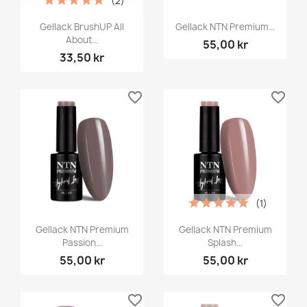
(2)
Gellack BrushUP All
Gellack NTN Premium...
About...
55,00 kr
33,50 kr
favorite_border
favorite_border
(1)
Gellack NTN Premium
Gellack NTN Premium
Passion...
Splash...
55,00 kr
55,00 kr
favorite_border
favorite_border