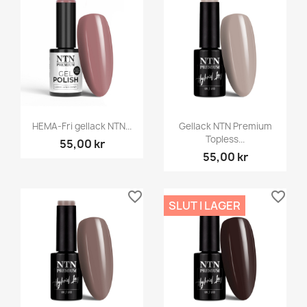
HEMA-Fri gellack NTN...
Gellack NTN Premium
Topless...
55,00 kr
55,00 kr
favorite_border
favorite_border
SLUT I LAGER