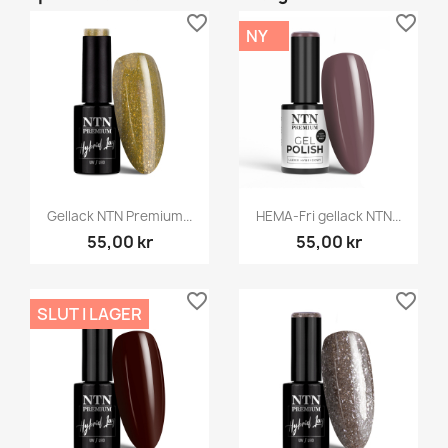
favorite_border
favorite_border
NY
Gellack NTN Premium...
HEMA-Fri gellack NTN...
55,00 kr
55,00 kr
favorite_border
favorite_border
SLUT I LAGER