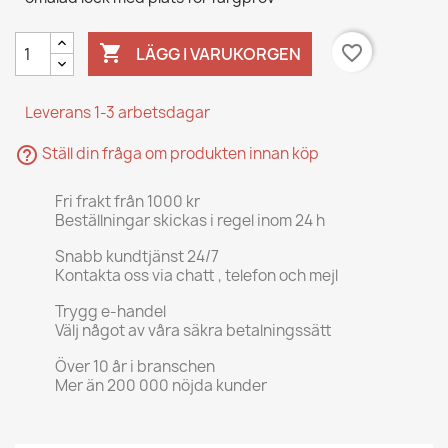

favorite_border
LÄGG I VARUKORGEN
Leverans 1-3 arbetsdagar
help_outline
Ställ din fråga om produkten innan köp
Fri frakt från 1000 kr
Beställningar skickas i regel inom 24 h
Snabb kundtjänst 24/7
Kontakta oss via chatt , telefon och mejl
Trygg e-handel
Välj något av våra säkra betalningssätt
Över 10 år i branschen
Mer än 200 000 nöjda kunder