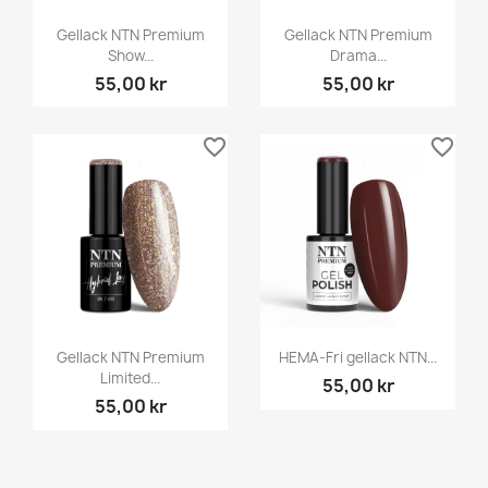
Gellack NTN Premium
Gellack NTN Premium
Show...
Drama...
55,00 kr
55,00 kr
favorite_border
favorite_border
Gellack NTN Premium
HEMA-Fri gellack NTN...
Limited...
55,00 kr
55,00 kr