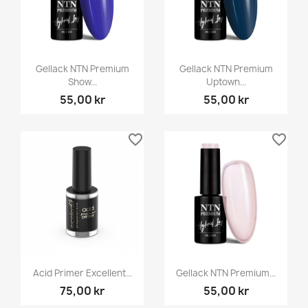
Gellack NTN Premium
Gellack NTN Premium
Show...
Uptown...
55,00 kr
55,00 kr
favorite_border
favorite_border
Acid Primer Excellent...
Gellack NTN Premium...
75,00 kr
55,00 kr