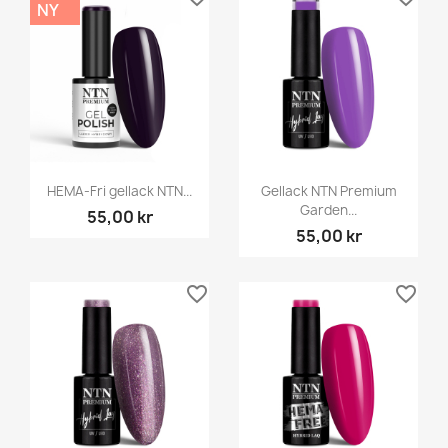
NY
HEMA-Fri gellack NTN...
Gellack NTN Premium
Garden...
55,00 kr
55,00 kr
favorite_border
favorite_border