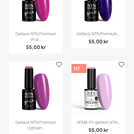
Gellack NTN Premium
Gellack NTN Premium...
Viral...
55,00 kr
55,00 kr
favorite_border
favorite_border
NY
Gellack NTN Premium
HEMA-Fri gellack NTN...
Uptown...
55,00 kr