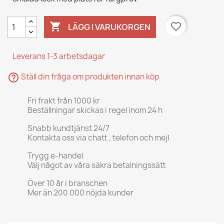

favorite_border
LÄGG I VARUKORGEN
Leverans 1-3 arbetsdagar
help_outline
Ställ din fråga om produkten innan köp
Fri frakt från 1000 kr
Beställningar skickas i regel inom 24 h
Snabb kundtjänst 24/7
Kontakta oss via chatt , telefon och mejl
Trygg e-handel
Välj något av våra säkra betalningssätt
Över 10 år i branschen
Mer än 200 000 nöjda kunder