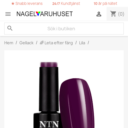
★
Snabb leverans
Kundtjänst
år på nätet
24/7
10
shopping_cart


(0)
search
Hem
Gellack
🌈 Leta efter färg
Lila