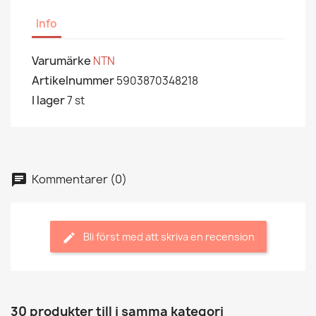
Info
Varumärke
NTN
Artikelnummer
5903870348218
I lager
7 st
Kommentarer (0)
Bli först med att skriva en recension
30 produkter till i samma kategori