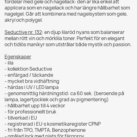
fördelar med gele och nagellack: den är lika enkel att
applicera som en nagellack och har längre hållbarhet som
nagelgel. Går att kombinera med nagelsystem som gele,
akryl och polygel.
Seductive nr. 132
: en djup lilaröd nyans som balanserar
mellan rött vin och mörklila toner. Perfekt för en elegant
och tidlös manikyr som utstrålar både mystik och passion.
Egenskaper
- lila
- kollektion Seductive
- enfärgad / täckande
- mycket bra vidhäftning
- härdas i UV / LED lampa
- genomsnittlig härdningstid: ca 60 sek. (beroende på
lampa, lagertjocklek och grad av pigmentering)
- hållbarhet upp till 4 veckor
- för professionellt bruk
- tillverkad i EU
- registrerad i EU:s kosmetikaregister CPNP
- fri från TPO, TMPTA, Benzophenone
- omålad lock med plats för färgprov