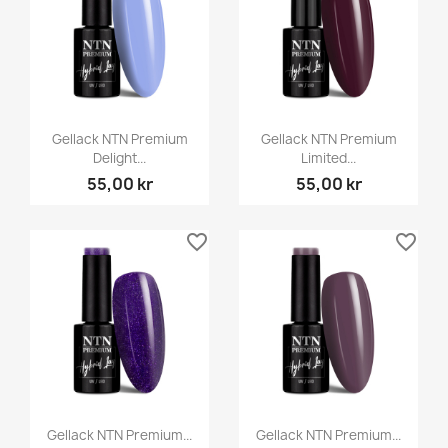
Gellack NTN Premium
Gellack NTN Premium
Delight...
Limited...
55,00 kr
55,00 kr
favorite_border
favorite_border
Gellack NTN Premium...
Gellack NTN Premium...