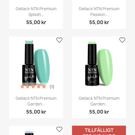
Gellack NTN Premium
Gellack NTN Premium
Splash...
Passion...
55,00 kr
55,00 kr
favorite_border
favorite_border
(1)
Gellack NTN Premium
Gellack NTN Premium
Garden...
Garden...
55,00 kr
55,00 kr
favorite_border
favorite_border
TILLFÄLLIGT