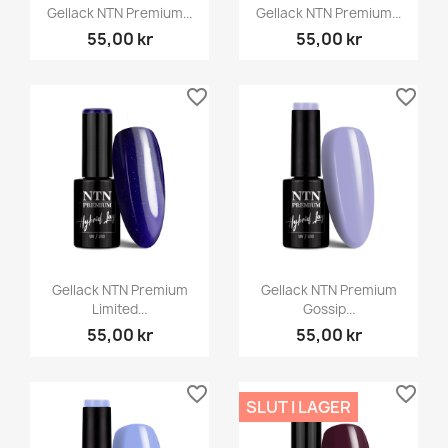
Gellack NTN Premium...
Gellack NTN Premium...
55,00 kr
55,00 kr
favorite_border
favorite_border
Gellack NTN Premium
Gellack NTN Premium
Limited...
Gossip...
55,00 kr
55,00 kr
favorite_border
favorite_border
SLUT I LAGER