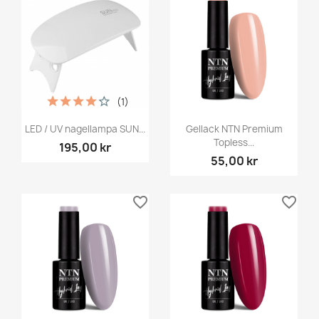
(1)
LED / UV nagellampa SUN...
Gellack NTN Premium
Topless...
195,00 kr
55,00 kr
favorite_border
favorite_border