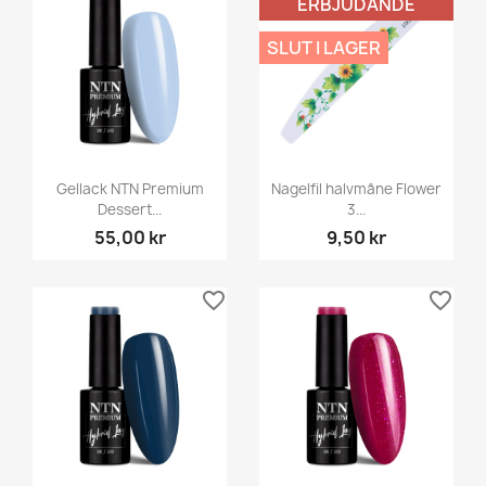
ERBJUDANDE
SLUT I LAGER
Gellack NTN Premium
Nagelfil halvmåne Flower
Dessert...
3...
55,00 kr
9,50 kr
favorite_border
favorite_border