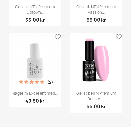
Gellack NTN Premium
Gellack NTN Premium
Uptown...
Passion...
55,00 kr
55,00 kr
favorite_border
favorite_border
(2)
Nagellim Excellent med...
Gellack NTN Premium
Dessert...
49,50 kr
55,00 kr