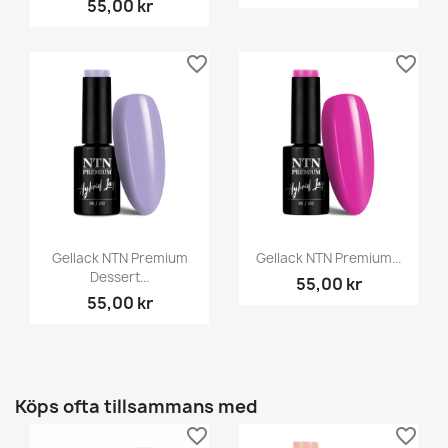
55,00 kr
favorite_border
favorite_border
Gellack NTN Premium
Gellack NTN Premium...
Dessert...
55,00 kr
55,00 kr
Köps ofta tillsammans med
favorite_border
favorite_border