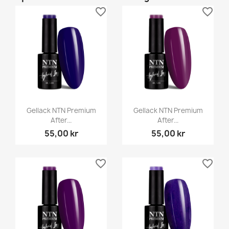
favorite_border
favorite_border
Gellack NTN Premium
Gellack NTN Premium
After...
After...
55,00 kr
55,00 kr
favorite_border
favorite_border