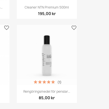
Snabbvy

..
Cleaner NTN Premium 500ml
195,00 kr
favorite_border
favorite_border
(1)
Snabbvy

Rengöringsmedel för penslar...
85,00 kr