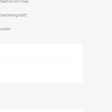
 telefon och mejl
a betalningssätt
kunder