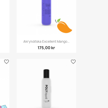
Snabbvy

Akrylvätska Excellent Mango...
175,00 kr
favorite_border
favorite_border