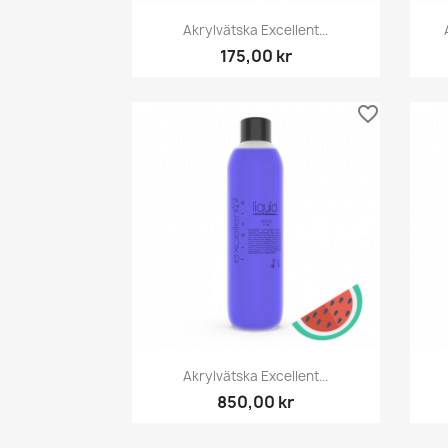
Snabbvy

Akrylvätska Excellent...
175,00 kr
favorite_border
Snabbvy

Akrylvätska Excellent...
850,00 kr