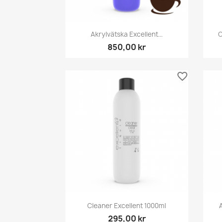
Snabbvy

Akrylvätska Excellent...
C
850,00 kr
favorite_border
Snabbvy

Cleaner Excellent 1000ml
A
295,00 kr