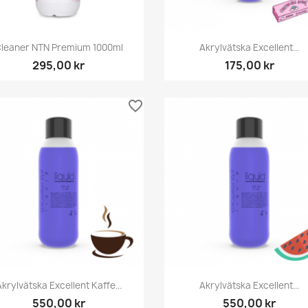
Snabbvy
Snabbvy


leaner NTN Premium 1000ml
Akrylvätska Excellent...
295,00 kr
175,00 kr
favorite_border
Snabbvy
Snabbvy


krylvätska Excellent Kaffe...
Akrylvätska Excellent...
550,00 kr
550,00 kr