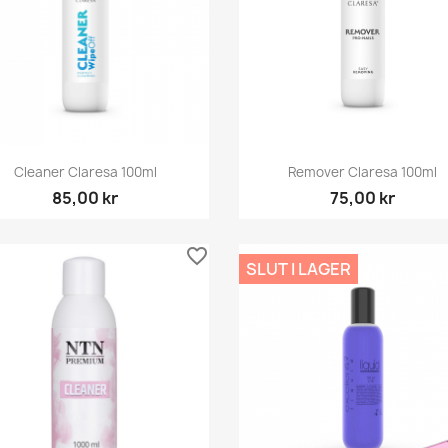
Snabbvy
Snabbvy


Cleaner Claresa 100ml
Remover Claresa 100ml
85,00 kr
75,00 kr
favorite_border
SLUT I LAGER