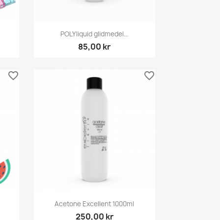
Snabbvy

POLYliquid glidmedel...
85,00 kr
favorite_border
favorite_border
Snabbvy

Acetone Excellent 1000ml
250,00 kr