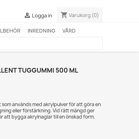
shopping_cart

Varukorg
(0)
Logga in
LLBEHÖR
INREDNING
VÅRD
LLENT TUGGUMMI 500 ML
 som används med akrylpulver för att göra en
gning eller förstärkning. Vid rätt mängd ger
r att bygga akrylnaglar till en önskad form.