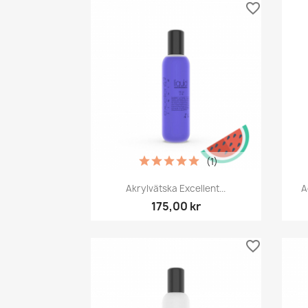
favorite_border
(1)
Snabbvy

Akrylvätska Excellent...
A
175,00 kr
favorite_border