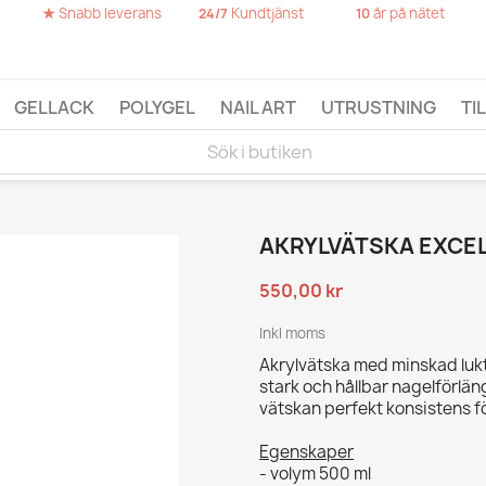
★
Snabb leverans
Kundtjänst
år på nätet
24/7
10
GELLACK
POLYGEL
NAIL ART
UTRUSTNING
TI
AKRYLVÄTSKA EXCE
550,00 kr
Inkl moms
Akrylvätska med minskad lukt
stark och hållbar nagelförlän
vätskan perfekt konsistens fö
Egenskaper
- volym 500 ml