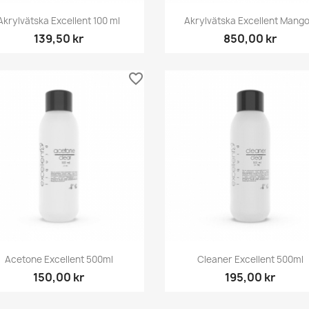
Snabbvy
Snabbvy


Akrylvätska Excellent 100 ml
Akrylvätska Excellent Mango.
139,50 kr
850,00 kr
favorite_border
Snabbvy
Snabbvy


Acetone Excellent 500ml
Cleaner Excellent 500ml
150,00 kr
195,00 kr