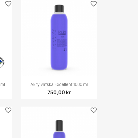
favorite_border
favorite_border
Snabbvy

0ml
Akrylvätska Excellent 1000 ml
750,00 kr
favorite_border
favorite_border