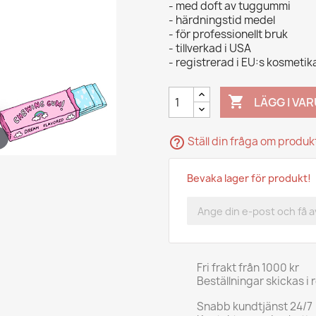
- med doft av tuggummi
- härdningstid medel
- för professionellt bruk
- tillverkad i USA
- registrerad i EU:s kosmeti

LÄGG I VA
help_outline
Ställ din fråga om produ
Bevaka lager för produkt!
Fri frakt från 1000 kr
Beställningar skickas i 
Snabb kundtjänst 24/7