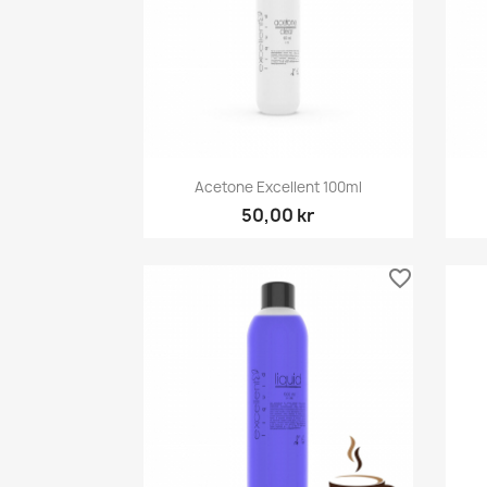
Snabbvy

Acetone Excellent 100ml
50,00 kr
favorite_border