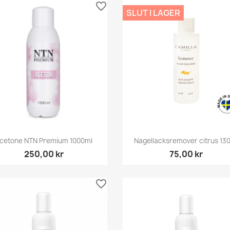
favorite_border
SLUT I LAGER
Snabbvy
Snabbvy


cetone NTN Premium 1000ml
Nagellacksremover citrus 13
250,00 kr
75,00 kr
favorite_border