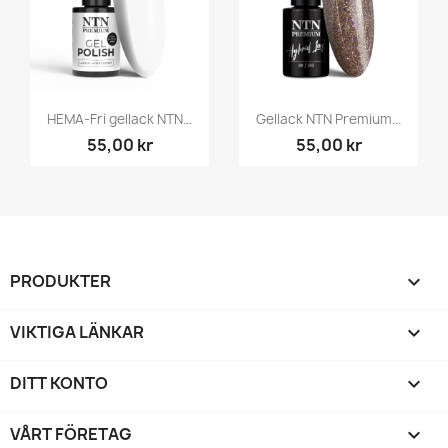
HEMA-Fri gellack NTN...
Gellack NTN Premium...
55,00 kr
55,00 kr
PRODUKTER

VIKTIGA LÄNKAR

DITT KONTO

VÅRT FÖRETAG
keyboard_arrow_down