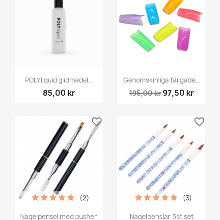
POLYliquid glidmedel...
Genomskinliga färgade...
85,00 kr
97,50 kr
195,00 kr
favorite_border
favorite_border
(2)
(3)
Nagelpensel med pusher
Nagelpenslar 5st set