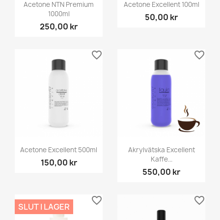
Acetone NTN Premium
Acetone Excellent 100ml
1000ml
50,00 kr
250,00 kr
favorite_border
favorite_border
Acetone Excellent 500ml
Akrylvätska Excellent
Kaffe...
150,00 kr
550,00 kr
favorite_border
favorite_border
SLUT I LAGER