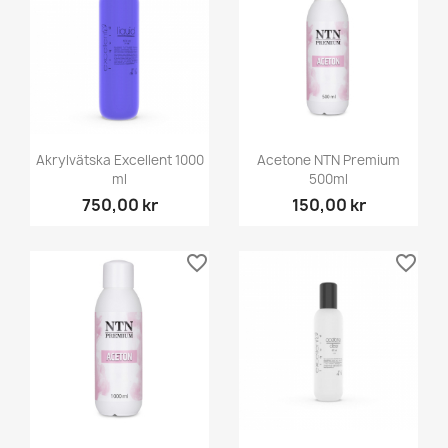
Akrylvätska Excellent 1000
Acetone NTN Premium
ml
500ml
750,00 kr
150,00 kr
favorite_border
favorite_border