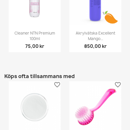
Cleaner NTN Premium
Akrylvätska Excellent
100ml
Mango...
75,00 kr
850,00 kr
Köps ofta tillsammans med
favorite_border
favorite_border