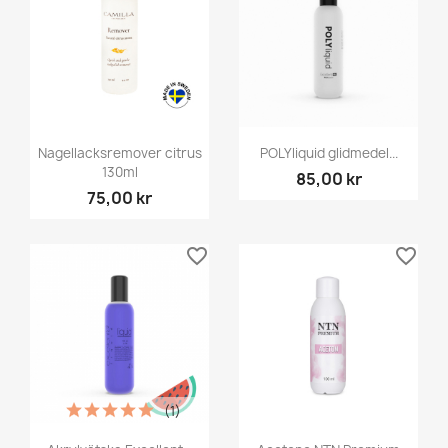
Nagellacksremover citrus
POLYliquid glidmedel...
130ml
85,00 kr
75,00 kr
favorite_border
favorite_border
(1)