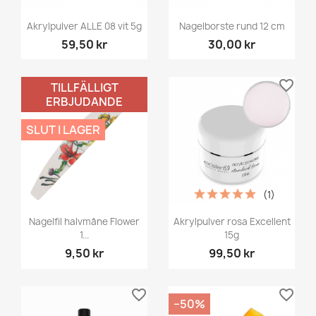
Akrylpulver ALLE 08 vit 5g
Nagelborste rund 12 cm
59,50 kr
30,00 kr
favorite_border
favorite_border
TILLFÄLLIGT
ERBJUDANDE
SLUT I LAGER
(1)
Nagelfil halvmåne Flower
Akrylpulver rosa Excellent
1...
15g
9,50 kr
99,50 kr
favorite_border
favorite_border
−50%