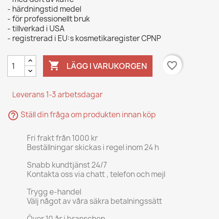
- härdningstid medel
- för professionellt bruk
- tillverkad i USA
- registrerad i EU:s kosmetikaregister CPNP

favorite_border
LÄGG I VARUKORGEN
Leverans 1-3 arbetsdagar
help_outline
Ställ din fråga om produkten innan köp
Fri frakt från 1000 kr
Beställningar skickas i regel inom 24 h
Snabb kundtjänst 24/7
Kontakta oss via chatt , telefon och mejl
Trygg e-handel
Välj något av våra säkra betalningssätt
Över 10 år i branschen