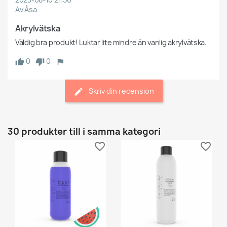
Av Åsa
Akrylvätska
Väldig bra produkt! Luktar lite mindre än vanlig akrylvätska.
0
0
Skriv din recension
30 produkter till i samma kategori
favorite_border
favorite_border