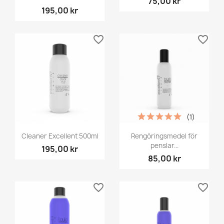
75,00 kr
195,00 kr
favorite_border
favorite_border
(1)
Cleaner Excellent 500ml
Rengöringsmedel för
penslar...
195,00 kr
85,00 kr
favorite_border
favorite_border