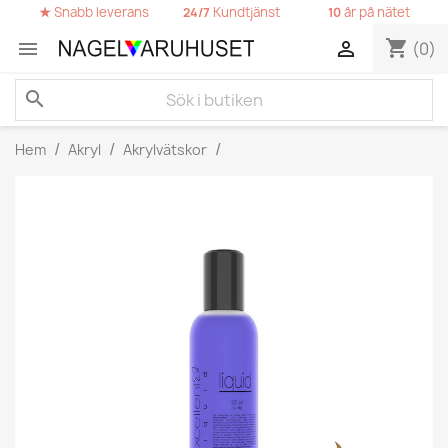
★
Snabb leverans
Kundtjänst
år på nätet
24/7
10
shopping_cart


(0)
search
Hem
Akryl
Akrylvätskor