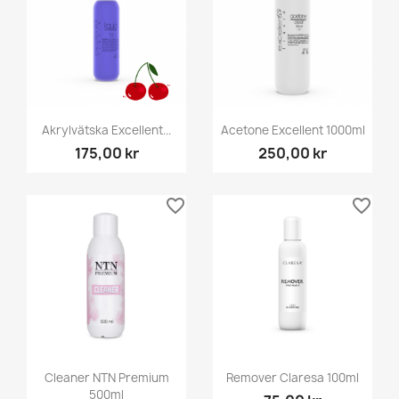
Akrylvätska Excellent...
Acetone Excellent 1000ml
175,00 kr
250,00 kr
favorite_border
favorite_border
Cleaner NTN Premium
Remover Claresa 100ml
500ml