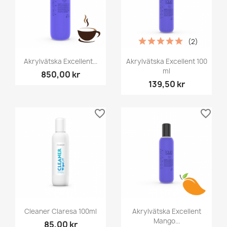
(2)
Akrylvätska Excellent...
Akrylvätska Excellent 100
ml
850,00 kr
139,50 kr
favorite_border
favorite_border
Cleaner Claresa 100ml
Akrylvätska Excellent
Mango...
85,00 kr