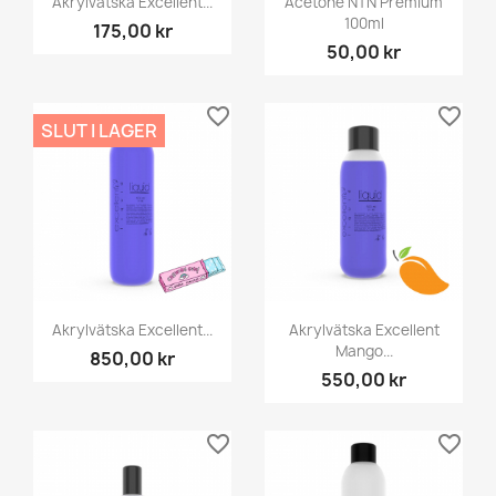
Akrylvätska Excellent...
Acetone NTN Premium
100ml
175,00 kr
50,00 kr
favorite_border
favorite_border
SLUT I LAGER
Akrylvätska Excellent...
Akrylvätska Excellent
Mango...
850,00 kr
550,00 kr
favorite_border
favorite_border