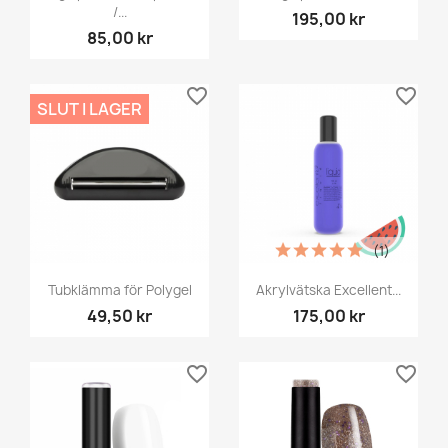
/...
195,00 kr
85,00 kr
favorite_border
favorite_border
SLUT I LAGER
(1)
Tubklämma för Polygel
Akrylvätska Excellent...
49,50 kr
175,00 kr
favorite_border
favorite_border