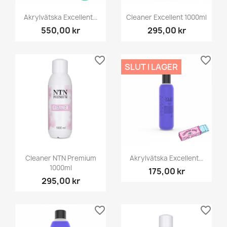
Akrylvätska Excellent...
Cleaner Excellent 1000ml
550,00 kr
295,00 kr
favorite_border
favorite_border
SLUT I LAGER
Cleaner NTN Premium
Akrylvätska Excellent...
1000ml
175,00 kr
295,00 kr
favorite_border
favorite_border