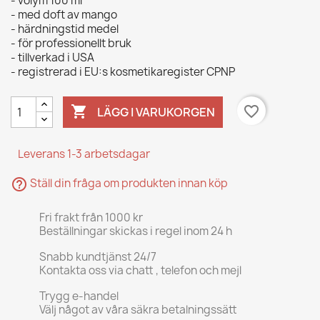
- volym 100 ml
- med doft av mango
- härdningstid medel
- för professionellt bruk
- tillverkad i USA
- registrerad i EU:s kosmetikaregister CPNP

favorite_border
LÄGG I VARUKORGEN
Leverans 1-3 arbetsdagar
help_outline
Ställ din fråga om produkten innan köp
Fri frakt från 1000 kr
Beställningar skickas i regel inom 24 h
Snabb kundtjänst 24/7
Kontakta oss via chatt , telefon och mejl
Trygg e-handel
Välj något av våra säkra betalningssätt