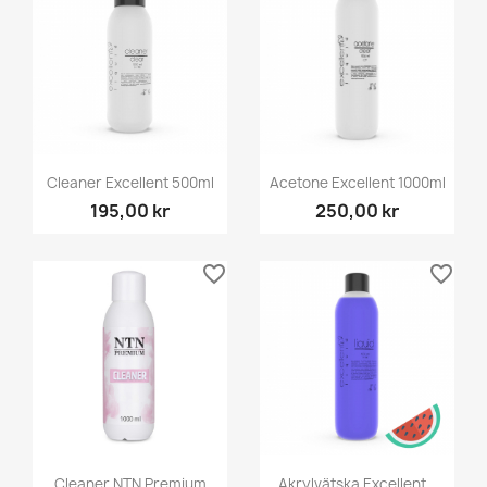
Cleaner Excellent 500ml
Acetone Excellent 1000ml
195,00 kr
250,00 kr
favorite_border
favorite_border
Cleaner NTN Premium
Akrylvätska Excellent...