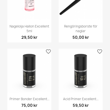
Nagelolja Hallon Excellent
Rengöringsborste för
5ml
naglar
29,50 kr
50,00 kr
favorite_border
favorite_border
Primer Bonder Excellent...
Acid Primer Excellent...
75,00 kr
59,50 kr