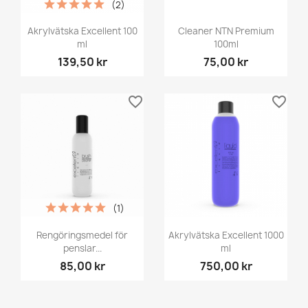
(2)
Akrylvätska Excellent 100
Cleaner NTN Premium
ml
100ml
139,50 kr
75,00 kr
favorite_border
favorite_border
(1)
Rengöringsmedel för
Akrylvätska Excellent 1000
penslar...
ml
85,00 kr
750,00 kr