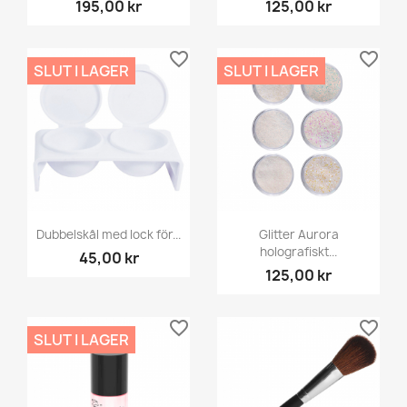
195,00 kr
125,00 kr
favorite_border
favorite_border
SLUT I LAGER
SLUT I LAGER
Dubbelskål med lock för...
Glitter Aurora
holografiskt...
45,00 kr
125,00 kr
favorite_border
favorite_border
SLUT I LAGER