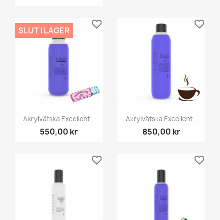
favorite_border
favorite_border
SLUT I LAGER
Akrylvätska Excellent...
Akrylvätska Excellent...
550,00 kr
850,00 kr
favorite_border
favorite_border