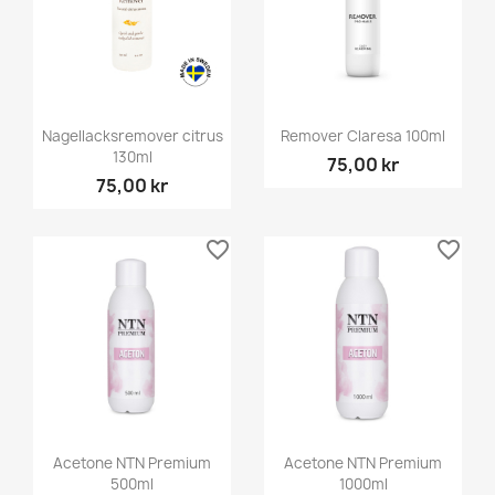
Nagellacksremover citrus
Remover Claresa 100ml
130ml
75,00 kr
75,00 kr
favorite_border
favorite_border
Acetone NTN Premium
Acetone NTN Premium
500ml
1000ml