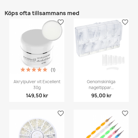
Köps ofta tillsammans med
favorite_border
favorite_border
(1)
Akrylpulver vit Excellent
Genomskinliga
30g
nageltippar...
149,50 kr
95,00 kr
favorite_border
favorite_border