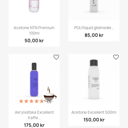
Acetone NTN Premium
POLYliquid glidmedel...
100ml
85,00 kr
50,00 kr
favorite_border
favorite_border
(1)
Akrylvätska Excellent
Acetone Excellent 500ml
Kaffe...
150,00 kr
175,00 kr