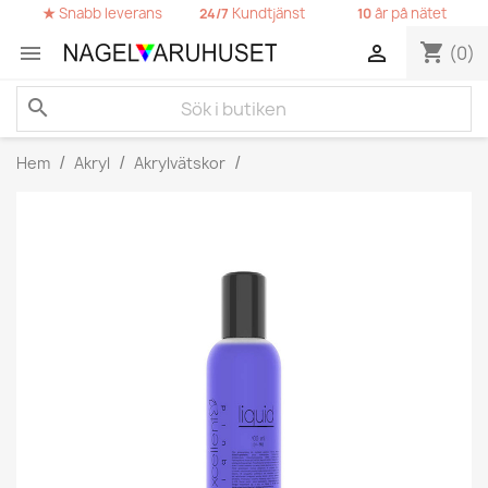
★
Snabb leverans
Kundtjänst
år på nätet
24/7
10
shopping_cart


(0)
search
Hem
Akryl
Akrylvätskor