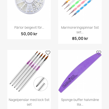
Pärlor beigevit för...
Marmoreringspinnar 5st
set...
50,00 kr
85,00 kr
favorite_border
favorite_border
Nagelpenslar med lock 5st
Sponge buffer halvmåne
set
lila...