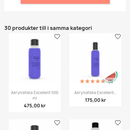
30 produkter till i samma kategori
favorite_border
favorite_border
(1)
Akrylvätska Excellent 500
Akrylvätska Excellent...
ml
175,00 kr
475,00 kr
favorite_border
favorite_border