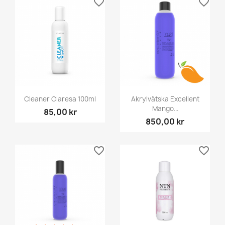
favorite_border
favorite_border
Cleaner Claresa 100ml
Akrylvätska Excellent
Mango...
85,00 kr
850,00 kr
favorite_border
favorite_border