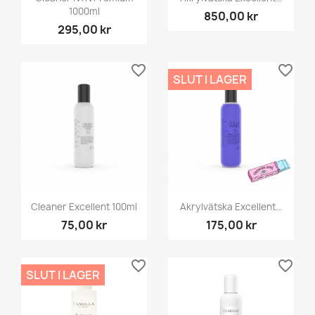
1000ml
850,00 kr
295,00 kr
favorite_border
favorite_border
SLUT I LAGER
Cleaner Excellent 100ml
Akrylvätska Excellent...
75,00 kr
175,00 kr
favorite_border
favorite_border
SLUT I LAGER