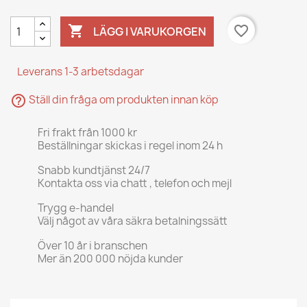

favorite_border
LÄGG I VARUKORGEN
Leverans 1-3 arbetsdagar
help_outline
Ställ din fråga om produkten innan köp
Fri frakt från 1000 kr
Beställningar skickas i regel inom 24 h
Snabb kundtjänst 24/7
Kontakta oss via chatt , telefon och mejl
Trygg e-handel
Välj något av våra säkra betalningssätt
Över 10 år i branschen
Mer än 200 000 nöjda kunder