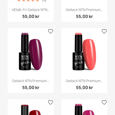
HEMA-Fri Gellack NTN...
Gellack NTN Premium...
55,00 kr
55,00 kr
favorite_border
favorite_border
Gellack NTN Premium...
Gellack NTN Premium...
55,00 kr
55,00 kr
favorite_border
favorite_border