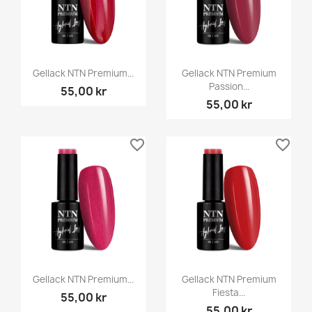
Gellack NTN Premium...
Gellack NTN Premium
Passion...
55,00 kr
55,00 kr
favorite_border
favorite_border
Gellack NTN Premium...
Gellack NTN Premium
Fiesta...
55,00 kr
55,00 kr