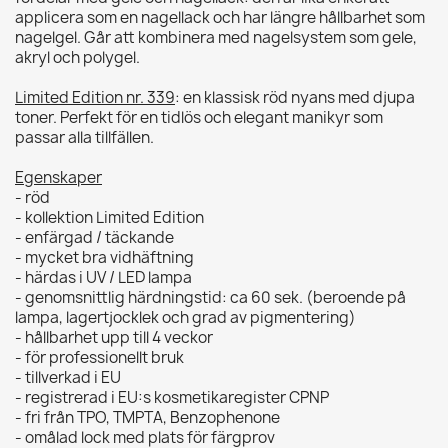
applicera som en nagellack och har längre hållbarhet som
nagelgel. Går att kombinera med nagelsystem som gele,
akryl och polygel.
Limited Edition nr. 339
: en klassisk röd nyans med djupa
toner. Perfekt för en tidlös och elegant manikyr som
passar alla tillfällen.
Egenskaper
- röd
- kollektion Limited Edition
- enfärgad / täckande
- mycket bra vidhäftning
- härdas i UV / LED lampa
- genomsnittlig härdningstid: ca 60 sek. (beroende på
lampa, lagertjocklek och grad av pigmentering)
- hållbarhet upp till 4 veckor
- för professionellt bruk
- tillverkad i EU
- registrerad i EU:s kosmetikaregister CPNP
- fri från TPO, TMPTA, Benzophenone
- omålad lock med plats för färgprov