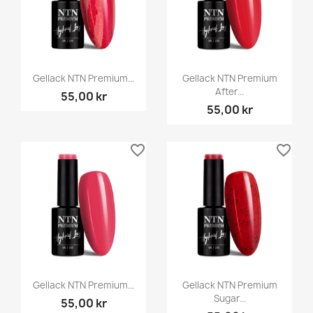
Gellack NTN Premium...
Gellack NTN Premium
After...
55,00 kr
55,00 kr
favorite_border
favorite_border
Gellack NTN Premium...
Gellack NTN Premium
Sugar...
55,00 kr