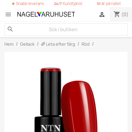
★
Snabb leverans
Kundtjänst
år på nätet
24/7
10
shopping_cart


(0)
search
Hem
Gellack
🌈 Leta efter färg
Röd