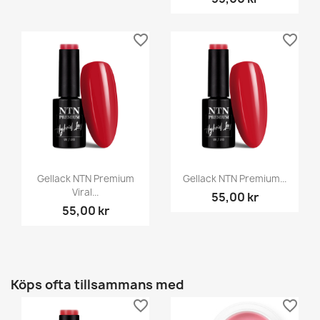
favorite_border
favorite_border
Gellack NTN Premium
Gellack NTN Premium...
Viral...
55,00 kr
55,00 kr
Köps ofta tillsammans med
favorite_border
favorite_border