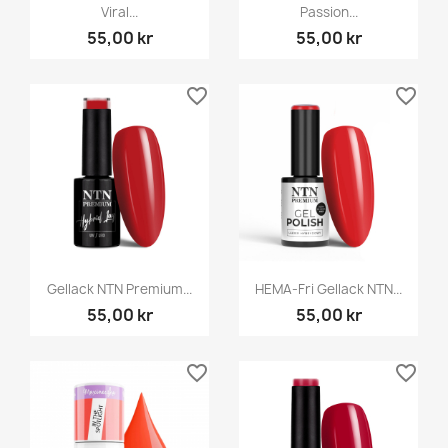
Viral...
Passion...
55,00 kr
55,00 kr
favorite_border
favorite_border
Gellack NTN Premium...
HEMA-Fri Gellack NTN...
55,00 kr
55,00 kr
favorite_border
favorite_border