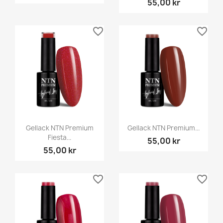
55,00 kr
favorite_border
favorite_border
Gellack NTN Premium
Gellack NTN Premium...
Fiesta...
55,00 kr
55,00 kr
favorite_border
favorite_border