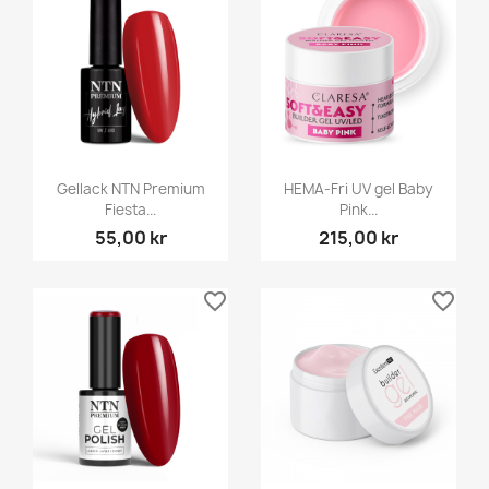
Gellack NTN Premium
HEMA-Fri UV gel Baby
Fiesta...
Pink...
55,00 kr
215,00 kr
favorite_border
favorite_border