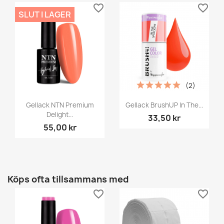
favorite_border
favorite_border
SLUT I LAGER
(2)
Gellack NTN Premium
Gellack BrushUP In The...
Delight...
33,50 kr
55,00 kr
Köps ofta tillsammans med
favorite_border
favorite_border