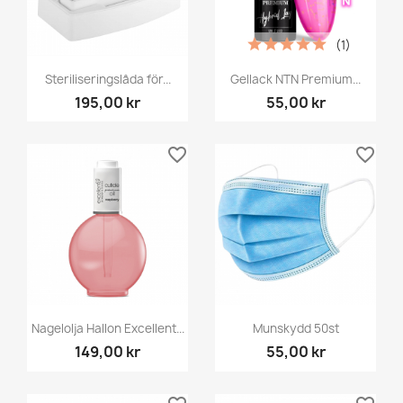
(1)
Steriliseringslåda för...
Gellack NTN Premium...
195,00 kr
55,00 kr
favorite_border
favorite_border
Nagelolja Hallon Excellent...
Munskydd 50st
149,00 kr
55,00 kr