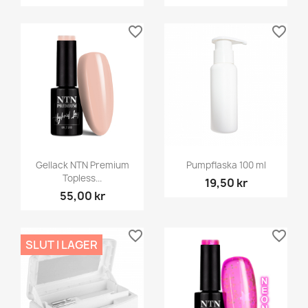
favorite_border
favorite_border
Gellack NTN Premium
Pumpflaska 100 ml
Topless...
19,50 kr
55,00 kr
favorite_border
favorite_border
SLUT I LAGER