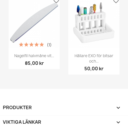
favorite_border
favorite_border
(1)
Nagelfil halvmåne vit...
Hållare EXO för bitsar
och...
85,00 kr
50,00 kr
PRODUKTER

VIKTIGA LÄNKAR
