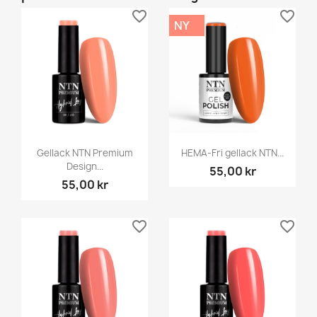
favorite_border
favorite_border
NY
Gellack NTN Premium
HEMA-Fri gellack NTN...
Design...
55,00 kr
55,00 kr
favorite_border
favorite_border