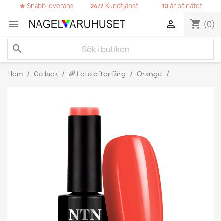
★
Snabb leverans
Kundtjänst
år på nätet
24/7
10
shopping_cart


(0)
search
Hem
Gellack
🌈 Leta efter färg
Orange