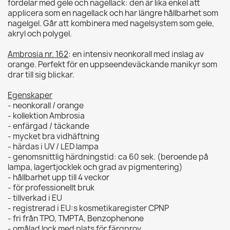
fördelar med gele och nagellack: den är lika enkel att
applicera som en nagellack och har längre hållbarhet som
nagelgel. Går att kombinera med nagelsystem som gele,
akryl och polygel.
Ambrosia nr. 162
: en intensiv neonkorall med inslag av
orange. Perfekt för en uppseendeväckande manikyr som
drar till sig blickar.
Egenskaper
- neonkorall / orange
- kollektion Ambrosia
- enfärgad / täckande
- mycket bra vidhäftning
- härdas i UV / LED lampa
- genomsnittlig härdningstid: ca 60 sek. (beroende på
lampa, lagertjocklek och grad av pigmentering)
- hållbarhet upp till 4 veckor
- för professionellt bruk
- tillverkad i EU
- registrerad i EU:s kosmetikaregister CPNP
- fri från TPO, TMPTA, Benzophenone
- omålad lock med plats för färgprov