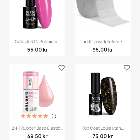
Gellack NTN Premium...
Luddfria vaddtofsar /...
55,00 kr
95,00 kr
favorite_border
favorite_border
(1)
2-i-1 Rubber Base Elastic...
Top Coat Louis utan...
49,50 kr
75,00 kr