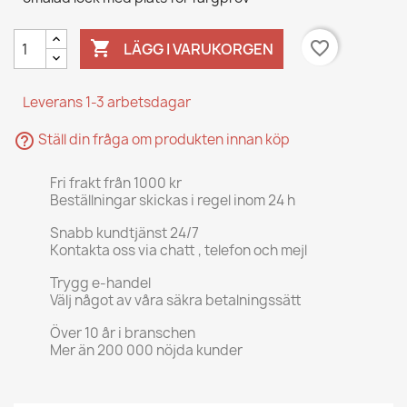

favorite_border
LÄGG I VARUKORGEN
Leverans 1-3 arbetsdagar
help_outline
Ställ din fråga om produkten innan köp
Fri frakt från 1000 kr
Beställningar skickas i regel inom 24 h
Snabb kundtjänst 24/7
Kontakta oss via chatt , telefon och mejl
Trygg e-handel
Välj något av våra säkra betalningssätt
Över 10 år i branschen
Mer än 200 000 nöjda kunder