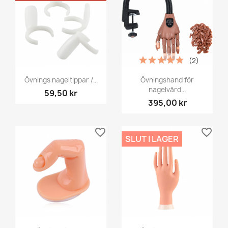
(2)
Övnings nageltippar /...
Övningshand för
nagelvård...
59,50 kr
395,00 kr
favorite_border
favorite_border
SLUT I LAGER