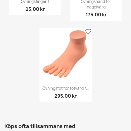
Övningsfinger 1
Övningshand för
nagelvård
25,00 kr
175,00 kr
favorite_border
Övningsfot för fotvård /...
295,00 kr
Köps ofta tillsammans med