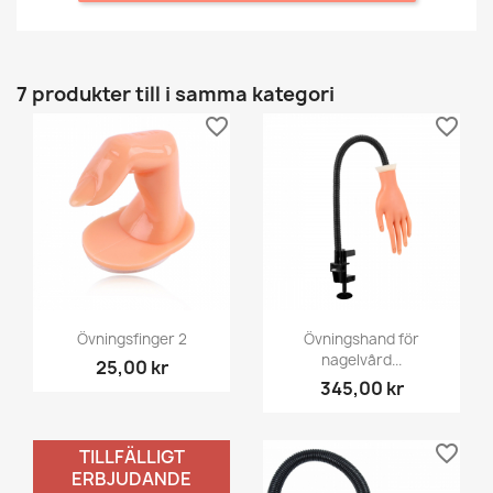
7 produkter till i samma kategori
favorite_border
favorite_border
Övningsfinger 2
Övningshand för
nagelvård...
25,00 kr
345,00 kr
favorite_border
favorite_border
TILLFÄLLIGT
ERBJUDANDE