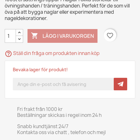
övningshanden / träningshanden. Perfekt för de som vill
öva på att bygga naglar eller experimentera med
nageldekorationer.

favorite_border
LÄGG I VARUKORGEN
help_outline
Ställ din fråga om produkten innan köp
Bevaka lager för produkt!
Fri frakt från 1000 kr
Beställningar skickas i regel inom 24 h
Snabb kundtjänst 24/7
Kontakta oss via chatt , telefon och mejl