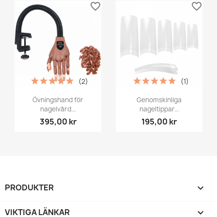
favorite_border
favorite_border
(2)
(1)
Övningshand för
Genomskinliga
nagelvård...
nageltippar...
395,00 kr
195,00 kr
PRODUKTER

VIKTIGA LÄNKAR
