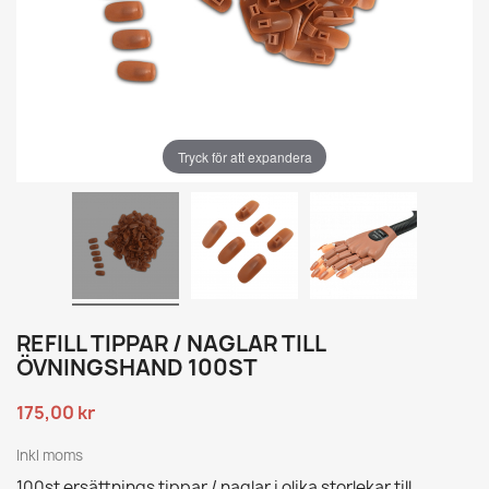
Tryck för att expandera
REFILL TIPPAR / NAGLAR TILL
ÖVNINGSHAND 100ST
175,00 kr
Inkl moms
100st ersättnings tippar / naglar i olika storlekar till