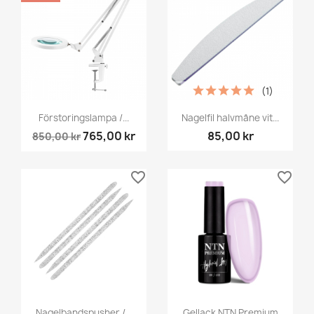
(1)
Förstoringslampa /...
Nagelfil halvmåne vit...
765,00 kr
85,00 kr
850,00 kr
favorite_border
favorite_border
Nagelbandspusher /...
Gellack NTN Premium