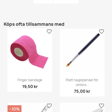
Köps ofta tillsammans med
favorite_border
favorite_border
Finger bandage
Platt nagelpensel för
ombre...
19,50 kr
75,00 kr
favorite_border
favorite_border
−10%