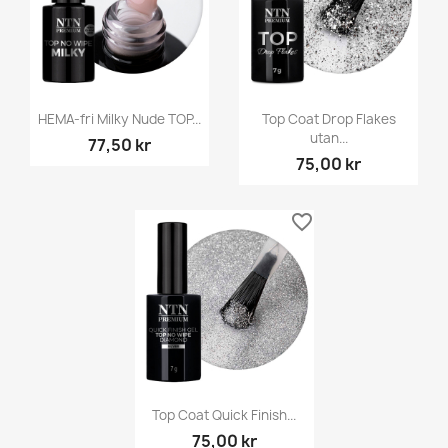
HEMA-fri Milky Nude TOP...
Top Coat Drop Flakes
utan...
77,50 kr
75,00 kr
favorite_border
Top Coat Quick Finish...
75,00 kr