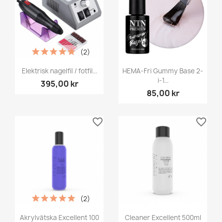
(2)
Elektrisk nagelfil / fotfil...
HEMA-Fri Gummy Base 2-
i-1...
395,00 kr
85,00 kr
favorite_border
favorite_border
(2)
Akrylvätska Excellent 100
Cleaner Excellent 500ml