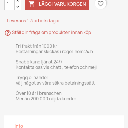

favorite_border
LÄGG I VARUKORGEN
Leverans 1-3 arbetsdagar
help_outline
Ställ din fråga om produkten innan köp
Fri frakt från 1000 kr
Beställningar skickas i regel inom 24 h
Snabb kundtjänst 24/7
Kontakta oss via chatt , telefon och mejl
Trygg e-handel
Välj något av våra säkra betalningssätt
Över 10 år i branschen
Mer än 200 000 nöjda kunder
Info