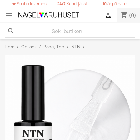
★
Snabb leverans
Kundtjänst
år på nätet
24/7
10
shopping_cart


(0)
search
Hem
Gellack
Base, Top
NTN