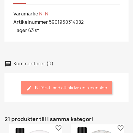
Varumärke
NTN
Artikelnummer
5901960314082
I lager
63 st
Kommentarer (0)
Bli först med att skriva en recension
21 produkter till i samma kategori
favorite_border
favorite_border