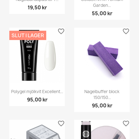
Garden...
19,50 kr
55,00 kr
favorite_border
favorite_border
SLUT I LAGER
Polygel mjölkvit Excellent...
Nagelbuffer block
150/150...
95,00 kr
95,00 kr
favorite_border
favorite_border