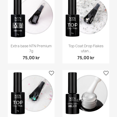
Extra base NTN Premium
Top Coat Drop Flakes
7g
utan...
75,00 kr
75,00 kr
favorite_border
favorite_border