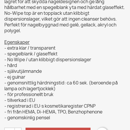
lagret för att skydda nageldesignen och ge lång
hållbarhet med en spegelblank yta med härdat glaseffekt.
No-Wipe top är en topplack utan klibbigt
dispersionslager, vilket gör att ingen cleanser behövs.
Perfekt för nagelbyggnad med gelé, gellack, akryl och
polygel.
Egenskaper
- extra klar / transparent
- spegelblank / glaseffekt
- No Wipe / utan klibbigt dispersionslager
- hård
- självutjämnande
- ej gulnar
- genomsnittlig härdningstid: ca 60 sek. (beroende på
lampa och lagertjocklek)
- för professionellt bruk
- tillverkad i EU
- registrerad i EU:s kosmetikaregister CPNP
- fri från HEMA, Di-HEMA, TPO, Benzhophenone
- genomskinlig pensel