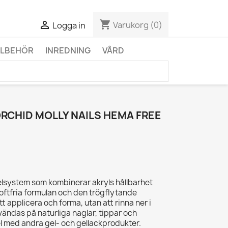
shopping_cart

Varukorg
(0)
Logga in
LLBEHÖR
INREDNING
VÅRD
ORCHID MOLLY NAILS HEMA FREE
gelsystem som kombinerar akryls hållbarhet
doftfria formulan och den trögflytande
t applicera och forma, utan att rinna ner i
ändas på naturliga naglar, tippar och
l med andra gel- och gellackprodukter.