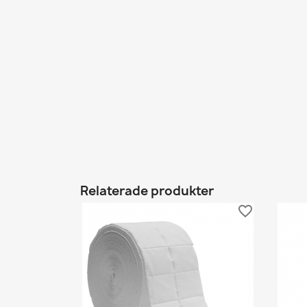
Relaterade produkter
favorite_border