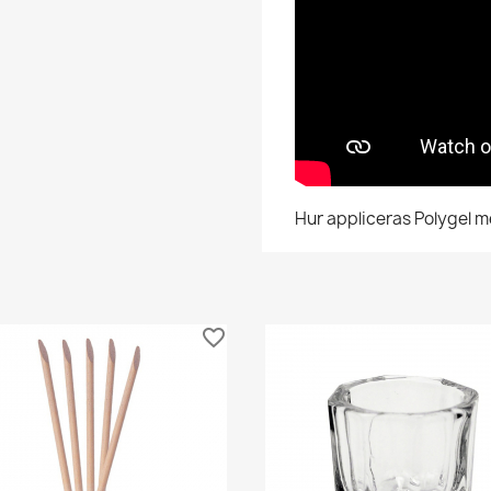
Hur appliceras Polygel m
favorite_border