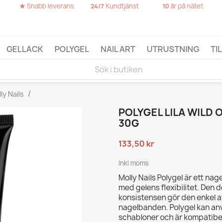
★
Snabb leverans
Kundtjänst
år på nätet
24/7
10
GELLACK
POLYGEL
NAIL ART
UTRUSTNING
TI
ly Nails
POLYGEL LILA WILD 
30G
133,50 kr
Inkl moms
Molly Nails Polygel är ett na
med gelens flexibilitet. Den 
konsistensen gör den enkel at
nagelbanden. Polygel kan anv
schabloner och är kompatibe