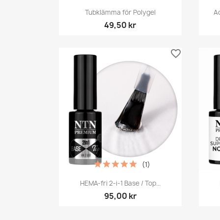
Snabbvy

Tubklämma för Polygel
A
49,50 kr
favorite_border
(1)
Snabbvy

HEMA-fri 2-i-1 Base / Top...
95,00 kr