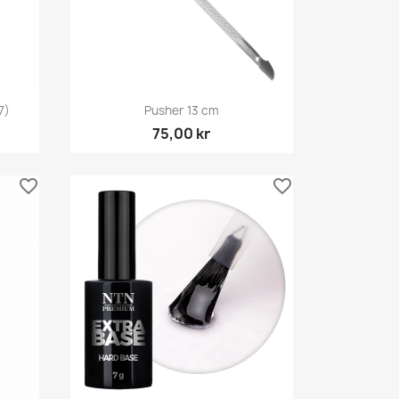
Snabbvy

7)
Pusher 13 cm
75,00 kr
favorite_border
favorite_border