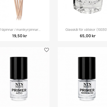
Snabbvy
Snabbvy


Träpinnar / manikyrpinnar...
Glasskål för vätskor (10030
19,50 kr
65,00 kr
favorite_border