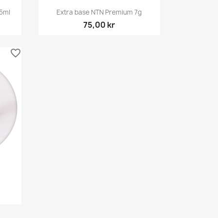
Snabbvy

 5ml
Extra base NTN Premium 7g
75,00 kr
favorite_border