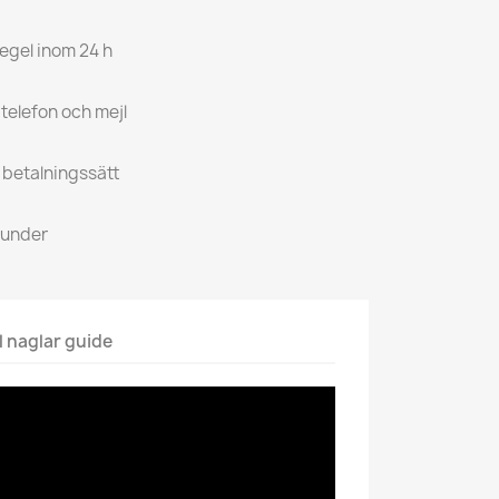
regel inom 24 h
 telefon och mejl
a betalningssätt
kunder
l naglar guide