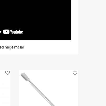
ed nagelmallar
favorite_border
favorite_border