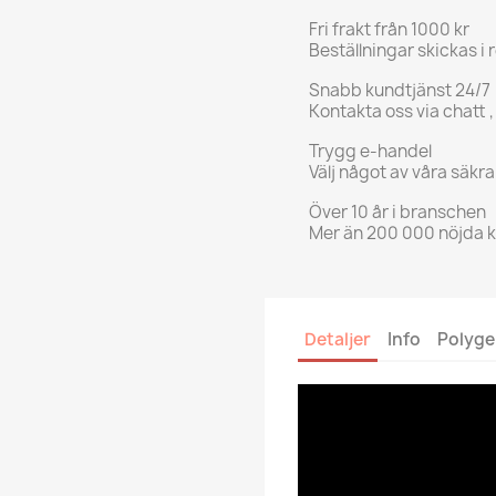
Fri frakt från 1000 kr
Beställningar skickas i 
Snabb kundtjänst 24/7
Kontakta oss via chatt ,
Trygg e-handel
Välj något av våra säkr
Över 10 år i branschen
Mer än 200 000 nöjda 
Detaljer
Info
Polyge