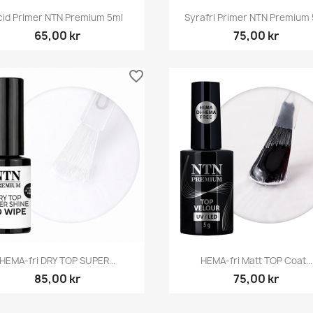
Snabbvy
Snabbvy


cid Primer NTN Premium 5ml
Syrafri Primer NTN Premium
65,00 kr
75,00 kr
favorite_border
Snabbvy
Snabbvy


HEMA-fri DRY TOP SUPER...
HEMA-fri Matt TOP Coat...
85,00 kr
75,00 kr