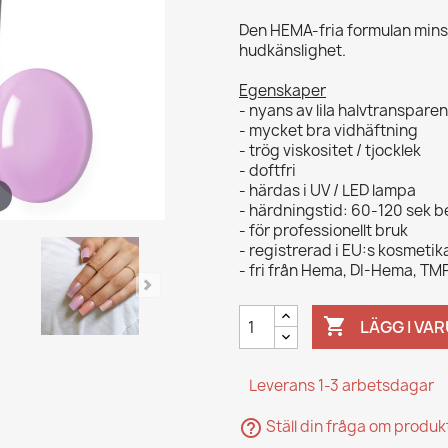
Den HEMA-fria formulan minsk
hudkänslighet.
Egenskaper
- nyans av lila halvtransparen
- mycket bra vidhäftning
- trög viskositet / tjocklek
- doftfri
- härdas i UV / LED lampa
- härdningstid: 60-120 sek 
- för professionellt bruk
- registrerad i EU:s kosmeti
- fri från Hema, DI-Hema, 

LÄGG I VA
Leverans 1-3 arbetsdagar
help_outline
Ställ din fråga om produ