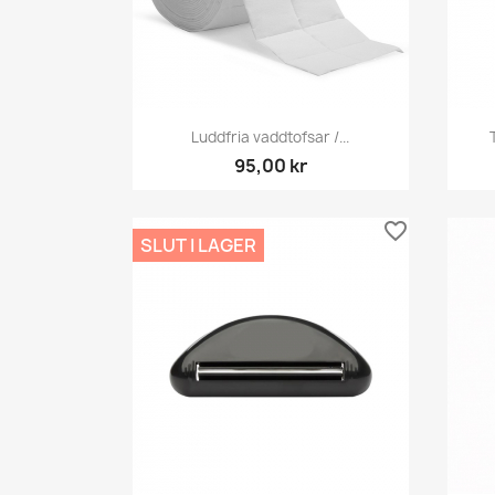
Snabbvy

Luddfria vaddtofsar /...
95,00 kr
favorite_border
SLUT I LAGER