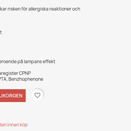
ar risken för allergiska reaktioner och
t
beroende på lampans effekt
karegister CPNP
TMPTA, Benzhophenone
favorite_border
RUKORGEN
kten innan köp