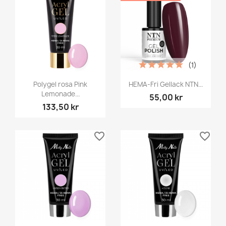
(1)
Polygel rosa Pink
HEMA-Fri Gellack NTN...
Lemonade...
55,00 kr
133,50 kr
favorite_border
favorite_border