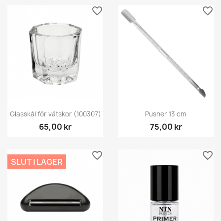
favorite_border
favorite_border
Glasskål för vätskor (100307)
Pusher 13 cm
65,00 kr
75,00 kr
favorite_border
favorite_border
SLUT I LAGER