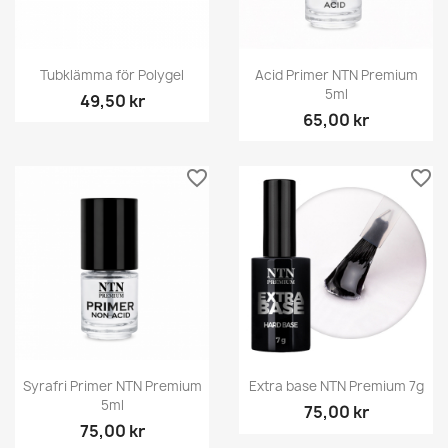
Tubklämma för Polygel
Acid Primer NTN Premium
5ml
49,50 kr
65,00 kr
favorite_border
favorite_border
Syrafri Primer NTN Premium
Extra base NTN Premium 7g
5ml
75,00 kr
75,00 kr