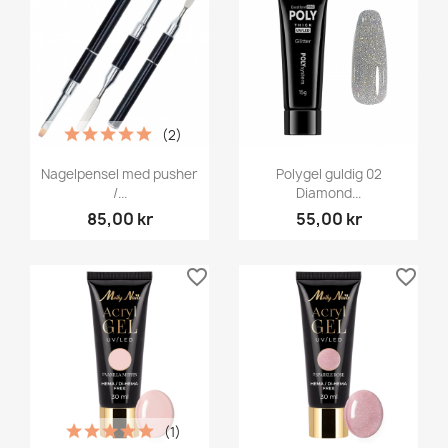
(2)
Nagelpensel med pusher
Polygel guldig 02
/...
Diamond...
85,00 kr
55,00 kr
favorite_border
favorite_border
(1)