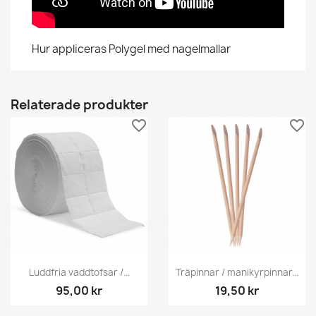
Hur appliceras Polygel med nagelmallar
Relaterade produkter
favorite_border
favorite_border
Luddfria vaddtofsar /...
Träpinnar / manikyrpinnar...
95,00 kr
19,50 kr