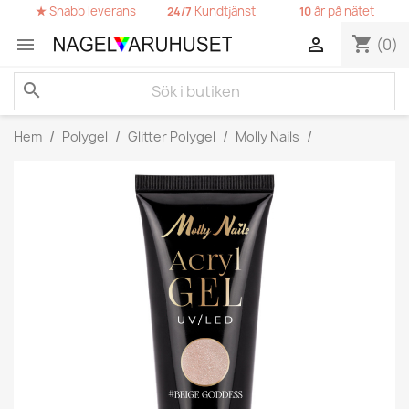
★
Snabb leverans
Kundtjänst
år på nätet
24/7
10
shopping_cart


(0)
search
Hem
Polygel
Glitter Polygel
Molly Nails