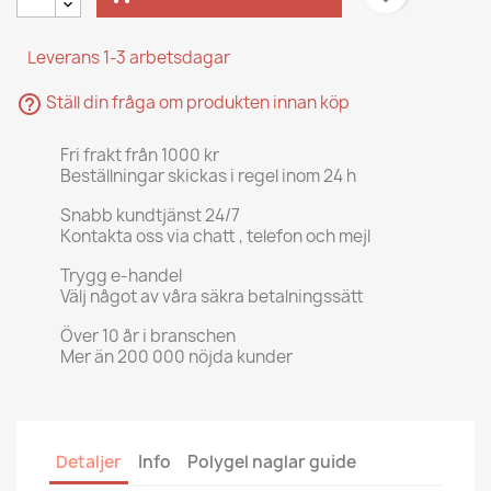
Leverans 1-3 arbetsdagar
help_outline
Ställ din fråga om produkten innan köp
Fri frakt från 1000 kr
Beställningar skickas i regel inom 24 h
Snabb kundtjänst 24/7
Kontakta oss via chatt , telefon och mejl
Trygg e-handel
Välj något av våra säkra betalningssätt
Över 10 år i branschen
Mer än 200 000 nöjda kunder
Detaljer
Info
Polygel naglar guide