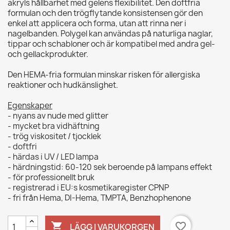
akryls hållbarhet med gelens flexibilitet. Den doftfria
formulan och den trögflytande konsistensen gör den
enkel att applicera och forma, utan att rinna ner i
nagelbanden. Polygel kan användas på naturliga naglar,
tippar och schabloner och är kompatibel med andra gel-
och gellackprodukter.
Den HEMA-fria formulan minskar risken för allergiska
reaktioner och hudkänslighet.
Egenskaper
- nyans av nude med glitter
- mycket bra vidhäftning
- trög viskositet / tjocklek
- doftfri
- härdas i UV / LED lampa
- härdningstid: 60-120 sek beroende på lampans effekt
- för professionellt bruk
- registrerad i EU:s kosmetikaregister CPNP
- fri från Hema, DI-Hema, TMPTA, Benzhophenone

favorite_border
LÄGG I VARUKORGEN