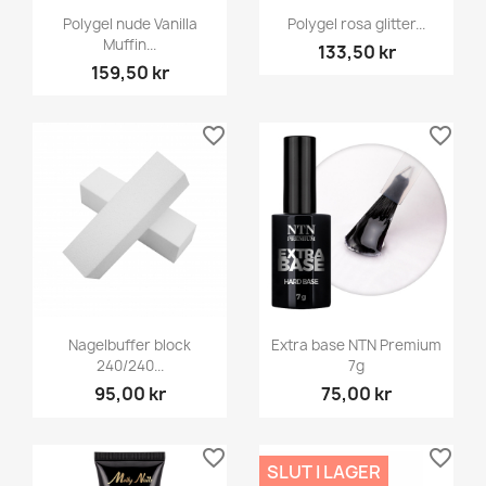
Polygel nude Vanilla
Polygel rosa glitter...
Muffin...
133,50 kr
159,50 kr
favorite_border
favorite_border
Nagelbuffer block
Extra base NTN Premium
240/240...
7g
95,00 kr
75,00 kr
favorite_border
favorite_border
SLUT I LAGER