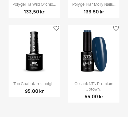
Polygel lila Wild Orchid...
Polygel klar Molly Nails...
133,50 kr
133,50 kr
favorite_border
favorite_border
Top Coat utan klibbigt...
Gellack NTN Premium
Uptown...
95,00 kr
55,00 kr