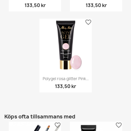
133,50 kr
133,50 kr
favorite_border
Polygel rosa glitter Pink...
133,50 kr
Köps ofta tillsammans med
favorite_border
favorite_border