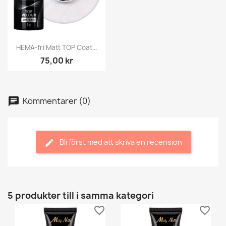
HEMA-fri Matt TOP Coat...
75,00 kr
Kommentarer (0)
Bli först med att skriva en recension
5 produkter till i samma kategori
favorite_border
favorite_border