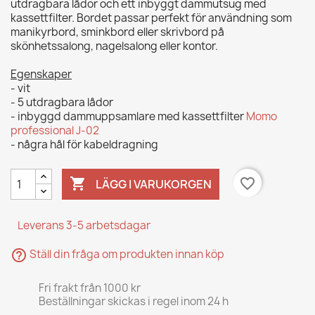
utdragbara lådor och ett inbyggt dammutsug med
kassettfilter. Bordet passar perfekt för användning som
manikyrbord, sminkbord eller skrivbord på
skönhetssalong, nagelsalong eller kontor.
Egenskaper
- vit
- 5 utdragbara lådor
- inbyggd dammuppsamlare med kassettfilter
Momo
professional J-02
- några hål för kabeldragning

favorite_border
LÄGG I VARUKORGEN
Leverans 3-5 arbetsdagar
help_outline
Ställ din fråga om produkten innan köp
Fri frakt från 1000 kr
Beställningar skickas i regel inom 24 h