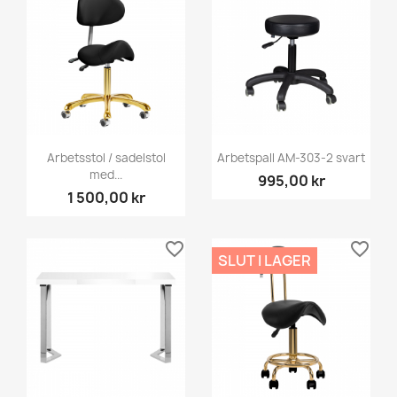
Arbetsstol / sadelstol
Arbetspall AM-303-2 svart
med...
995,00 kr
1 500,00 kr
favorite_border
favorite_border
SLUT I LAGER