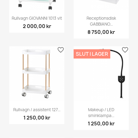
Rullvagn GIOVANNI 1013 vit
Receptionsdisk
GABBIANO...
2 000,00 kr
8 750,00 kr
favorite_border
favorite_border
SLUT I LAGER
Rullvagn / assistent 127...
Makeup / LED
sminklampa...
1 250,00 kr
1 250,00 kr