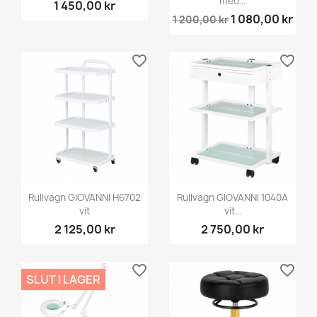
med...
1 450,00 kr
1 080,00 kr
1 200,00 kr
favorite_border
favorite_border
Rullvagn GIOVANNI H6702
Rullvagn GIOVANNI 1040A
vit
vit...
2 125,00 kr
2 750,00 kr
favorite_border
favorite_border
SLUT I LAGER