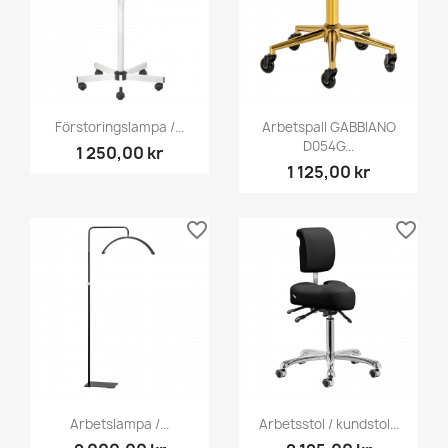
Förstoringslampa /...
Arbetspall GABBIANO
D054G...
1 250,00 kr
1 125,00 kr
favorite_border
favorite_border
Arbetslampa /...
Arbetsstol / kundstol...