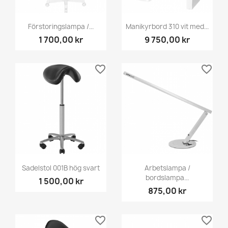
Förstoringslampa /...
Manikyrbord 310 vit med...
1 700,00 kr
9 750,00 kr
favorite_border
favorite_border
Sadelstol 001B hög svart
Arbetslampa /
bordslampa...
1 500,00 kr
875,00 kr
favorite_border
favorite_border