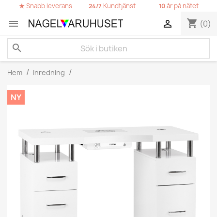
★
Snabb leverans
Kundtjänst
år på nätet
24/7
10
shopping_cart


(0)
search
Hem
Inredning
NY