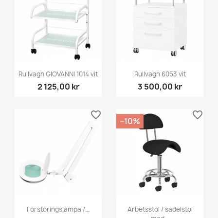
Rullvagn GIOVANNI 1014 vit
Rullvagn 6053 vit
2 125,00 kr
3 500,00 kr
favorite_border
favorite_border
−10%
Förstoringslampa /...
Arbetsstol / sadelstol