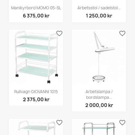
Manikyrbord MOMO 05-SL
Arbetsstol / sadelstol...
6 375,00 kr
1 250,00 kr
favorite_border
favorite_border
Rullvagn GIOVANNI 1015
Arbetslampa /
bordslampa...
2 375,00 kr
2 000,00 kr
favorite_border
favorite_border