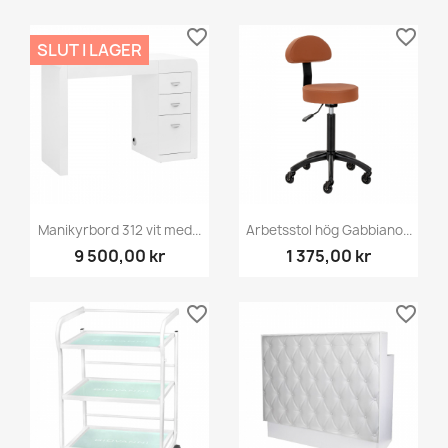
favorite_border
favorite_border
SLUT I LAGER
Manikyrbord 312 vit med...
Arbetsstol hög Gabbiano...
9 500,00 kr
1 375,00 kr
favorite_border
favorite_border