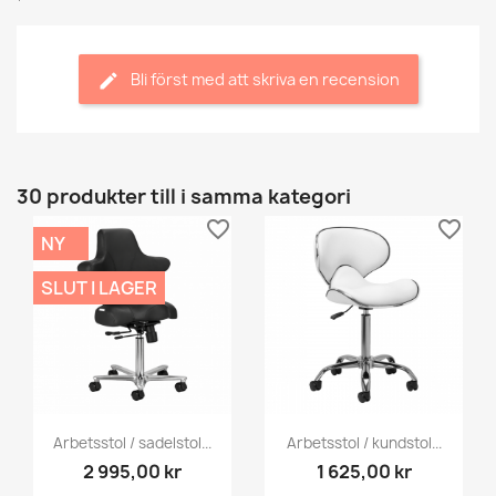
Bli först med att skriva en recension
30 produkter till i samma kategori
favorite_border
favorite_border
NY
SLUT I LAGER
Arbetsstol / sadelstol...
Arbetsstol / kundstol...
2 995,00 kr
1 625,00 kr