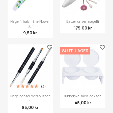
Nagelfil halvmåne Flower
Batteridriven nagelfil
3...
175,00 kr
9,50 kr
favorite_border
favorite_border
SLUT I LAGER
(2)
Nagelpensel med pusher
Dubbelskål med lock för...
/...
45,00 kr
85,00 kr