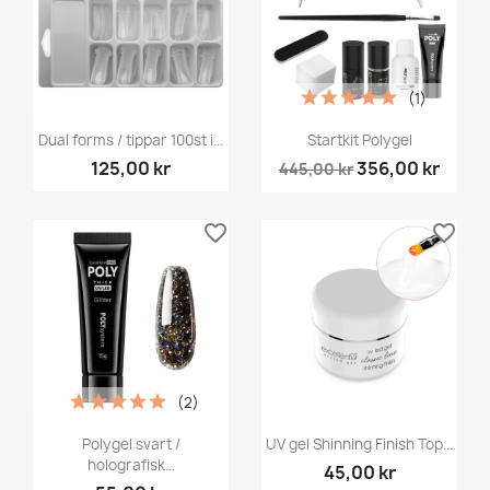
(1)
Dual forms / tippar 100st i...
Startkit Polygel
125,00 kr
356,00 kr
445,00 kr
favorite_border
favorite_border
(2)
Polygel svart /
UV gel Shinning Finish Top...
holografisk...
45,00 kr