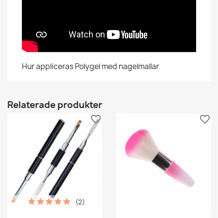
Hur appliceras Polygel med nagelmallar
Relaterade produkter
favorite_border
favorite_border
(2)