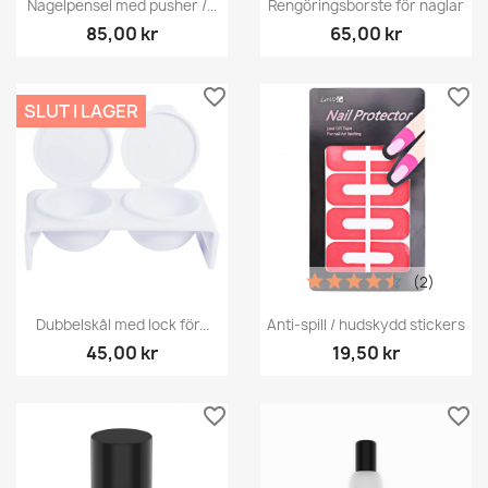
Nagelpensel med pusher /...
Rengöringsborste för naglar
85,00 kr
65,00 kr
favorite_border
favorite_border
SLUT I LAGER
(2)
Dubbelskål med lock för...
Anti-spill / hudskydd stickers
45,00 kr
19,50 kr
favorite_border
favorite_border