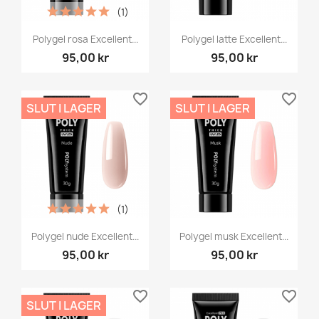
(1)
Polygel rosa Excellent...
Polygel latte Excellent...
95,00 kr
95,00 kr
favorite_border
favorite_border
SLUT I LAGER
SLUT I LAGER
(1)
Polygel nude Excellent...
Polygel musk Excellent...
95,00 kr
95,00 kr
favorite_border
favorite_border
SLUT I LAGER