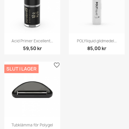
Acid Primer Excellent...
POLYliquid glidmedel...
59,50 kr
85,00 kr
favorite_border
SLUT I LAGER
Tubklämma för Polygel