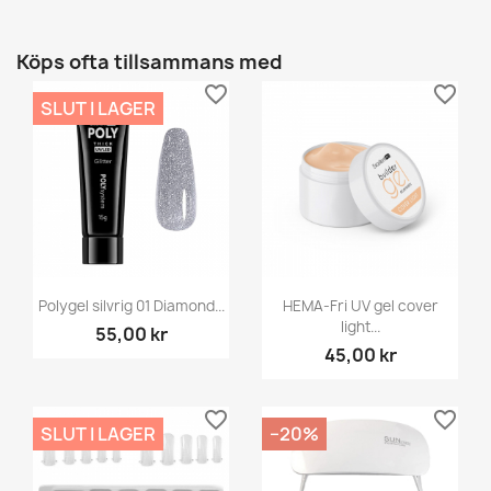
Köps ofta tillsammans med
favorite_border
favorite_border
SLUT I LAGER
Polygel silvrig 01 Diamond...
HEMA-Fri UV gel cover
light...
55,00 kr
45,00 kr
favorite_border
favorite_border
SLUT I LAGER
−20%