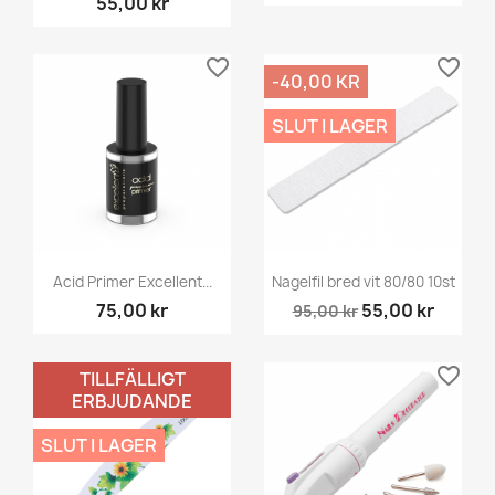
55,00 kr
favorite_border
favorite_border
-40,00 KR
SLUT I LAGER
Acid Primer Excellent...
Nagelfil bred vit 80/80 10st
75,00 kr
55,00 kr
95,00 kr
favorite_border
favorite_border
TILLFÄLLIGT
ERBJUDANDE
SLUT I LAGER