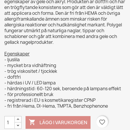
egenskaper av gele och akryl. Produkten är doftfri och har
en trögflytande konsistens som gör att den är väldigt lätt
att applicera och forma. Den är fri från HEMA och övriga
allergiframkallande ämnen som minskar risken för
allergiska reaktioner och hudkänslighet markant. Polygel
fungerar utmärkt på naturliga naglar, tippar och
schabloner och går att kombinera med andra gele och
gellack nagelprodukter.
Egenskaper
- ljuslila
- mycket bra vidhäftning
- trög viskositet / tjocklek
- doftfri
- härdas i UV / LED lampa
- härdningstid: 60-120 sek, beroende på lampans effekt
- för professionellt bruk
- registrerad i EU:s kosmetikaregister CPNP
- fri från Hema, DI-Hema, TMPTA, Benzhophenone

favorite_border
LÄGG I VARUKORGEN