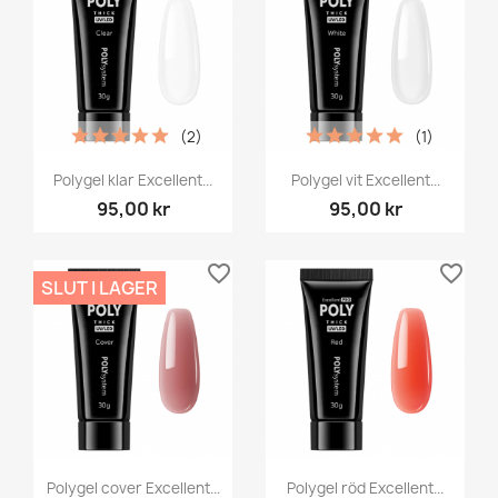
(2)
(1)
Polygel klar Excellent...
Polygel vit Excellent...
95,00 kr
95,00 kr
favorite_border
favorite_border
SLUT I LAGER
Polygel cover Excellent...
Polygel röd Excellent...