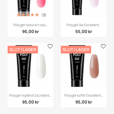
(3)
Polygel natural rosa...
Polygel lila Excellent...
95,00 kr
55,00 kr
favorite_border
favorite_border
SLUT I LAGER
SLUT I LAGER
Polygel mjölkvit Excellent...
Polygel kaffe Excellent...
95,00 kr
95,00 kr