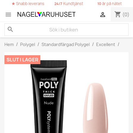
★
Snabb leverans
Kundtjänst
år på nätet
24/7
10
shopping_cart


(0)
search
Hem
Polygel
Standardfärgad Polygel
Excellent
SLUT I LAGER