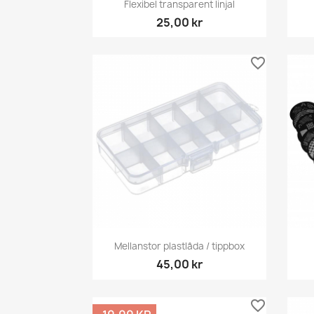

Flexibel transparent linjal
25,00 kr
favorite_border
Snabbvy

Mellanstor plastlåda / tippbox
45,00 kr
favorite_border