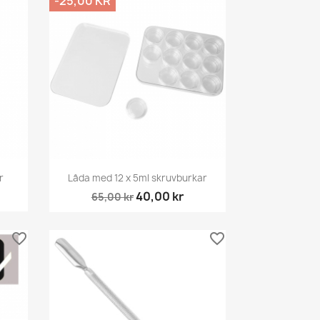
-25,00 KR
Snabbvy

r
Låda med 12 x 5ml skruvburkar
40,00 kr
65,00 kr
favorite_border
favorite_border