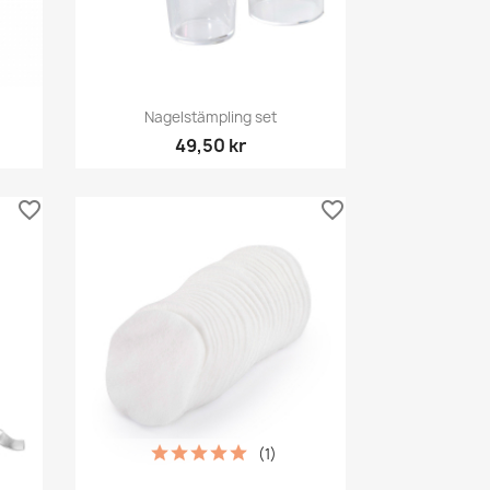
Snabbvy

Nagelstämpling set
49,50 kr
favorite_border
favorite_border
(1)
Snabbvy