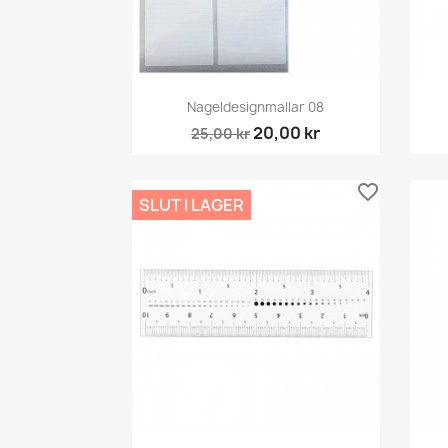
Snabbvy

Nageldesignmallar 08
20,00 kr
25,00 kr
favorite_border
SLUT I LAGER
Snabbvy