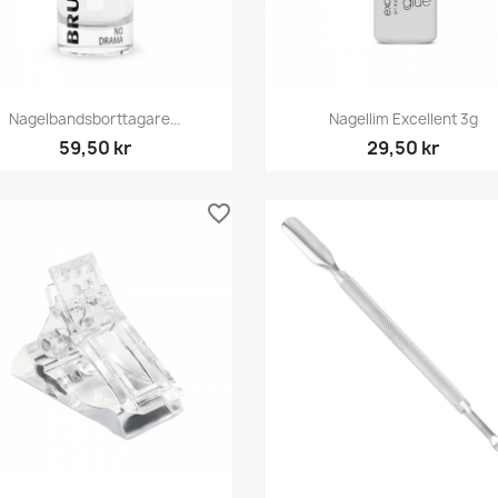
Snabbvy
Snabbvy


Nagelbandsborttagare...
Nagellim Excellent 3g
59,50 kr
29,50 kr
favorite_border
Snabbvy
Snabbvy