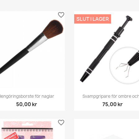
favorite_border
SLUT I LAGER
Snabbvy
Snabbvy


Rengöringsborste för naglar
Svampgripare för ombre och.
50,00 kr
75,00 kr
favorite_border