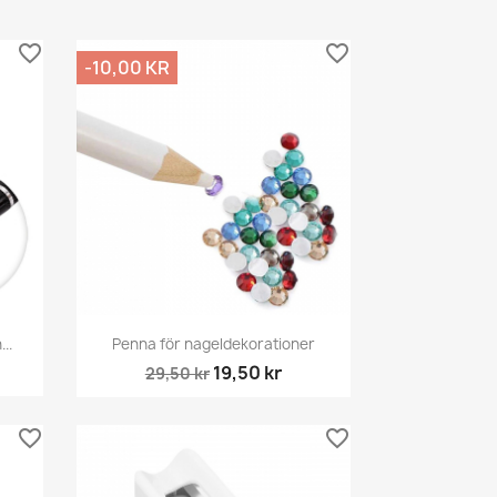
favorite_border
favorite_border
-10,00 KR
Snabbvy

..
Penna för nageldekorationer
19,50 kr
29,50 kr
favorite_border
favorite_border