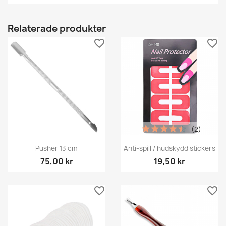
Relaterade produkter
favorite_border
favorite_border
(2)
Pusher 13 cm
Anti-spill / hudskydd stickers
75,00 kr
19,50 kr
favorite_border
favorite_border