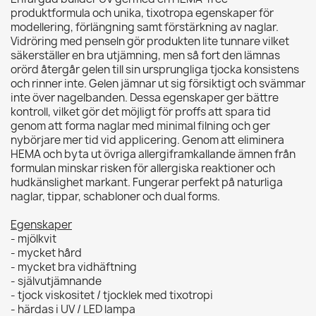
produktformula och unika, tixotropa egenskaper för
modellering, förlängning samt förstärkning av naglar.
Vidröring med penseln gör produkten lite tunnare vilket
säkerställer en bra utjämning, men så fort den lämnas
orörd återgår gelen till sin ursprungliga tjocka konsistens
och rinner inte. Gelen jämnar ut sig försiktigt och svämmar
inte över nagelbanden. Dessa egenskaper ger bättre
kontroll, vilket gör det möjligt för proffs att spara tid
genom att forma naglar med minimal filning och ger
nybörjare mer tid vid applicering. Genom att eliminera
HEMA och byta ut övriga allergiframkallande ämnen från
formulan minskar risken för allergiska reaktioner och
hudkänslighet markant. Fungerar perfekt på naturliga
naglar, tippar, schabloner och dual forms.
Egenskaper
- mjölkvit
- mycket hård
- mycket bra vidhäftning
- självutjämnande
- tjock viskositet / tjocklek med tixotropi
- härdas i UV / LED lampa