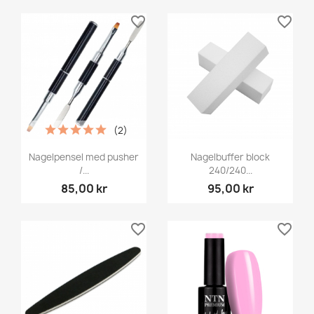
favorite_border
favorite_border
(2)
Nagelpensel med pusher
Nagelbuffer block
/...
240/240...
85,00 kr
95,00 kr
favorite_border
favorite_border