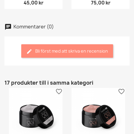
45,00 kr
75,00 kr
Kommentarer (0)
Bli först med att skriva en recension
17 produkter till i samma kategori
favorite_border
favorite_border