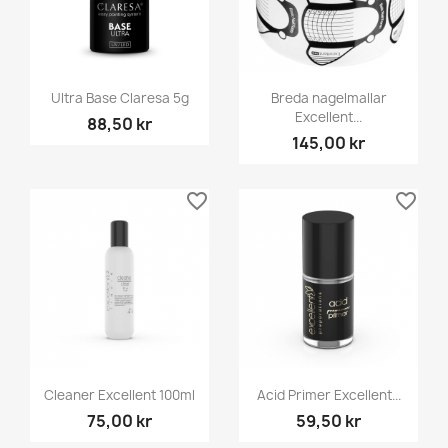
Ultra Base Claresa 5g
Breda nagelmallar
Excellent...
88,50 kr
145,00 kr
favorite_border
favorite_border
Cleaner Excellent 100ml
Acid Primer Excellent...
75,00 kr
59,50 kr