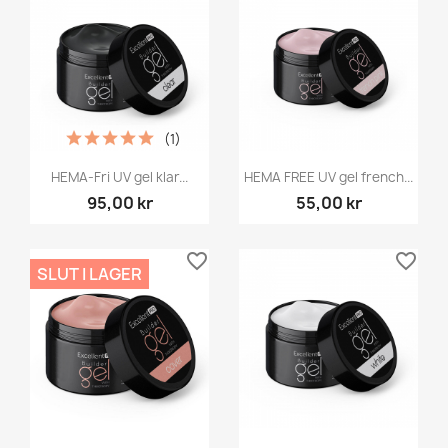
(1)
HEMA-Fri UV gel klar...
HEMA FREE UV gel french...
95,00 kr
55,00 kr
favorite_border
favorite_border
SLUT I LAGER