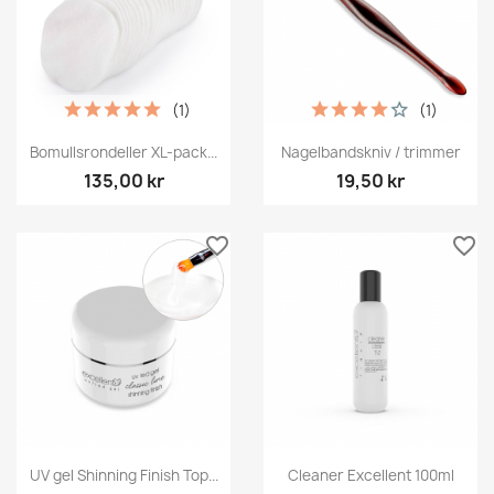
(1)
(1)
Bomullsrondeller XL-pack...
Nagelbandskniv / trimmer
135,00 kr
19,50 kr
favorite_border
favorite_border
UV gel Shinning Finish Top...
Cleaner Excellent 100ml