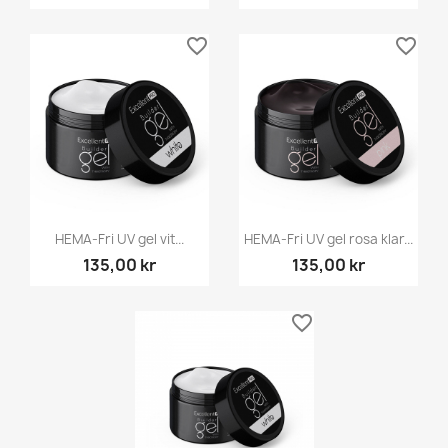
favorite_border
favorite_border
HEMA-Fri UV gel vit...
HEMA-Fri UV gel rosa klar...
135,00 kr
135,00 kr
favorite_border