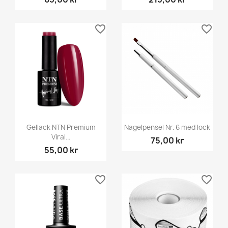
favorite_border
favorite_border
Gellack NTN Premium
Nagelpensel Nr. 6 med lock
Viral...
75,00 kr
55,00 kr
favorite_border
favorite_border