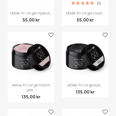
(1)
HEMA-Fri UV gel mjölkvit...
HEMA-Fri UV gel cover...
55,00 kr
55,00 kr
favorite_border
favorite_border
Hema-Fri UV gel french
HEMA-Fri UV gel klar...
pink...
135,00 kr
135,00 kr
favorite_border
favorite_border