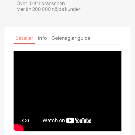
Över 10 år i branschen
Mer än 200 000 nöjda kunder
Detaljer
Info
Gelenaglar guide