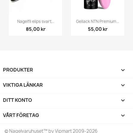
Nagelfil elips svart...
Gellack NTN Premium...
85,00 kr
55,00 kr
PRODUKTER

VIKTIGA LÄNKAR

DITT KONTO

VÅRT FÖRETAG
keyboard_arrow_down
©
Nagelvaruhuset
™ by Vipmart 2009-2026