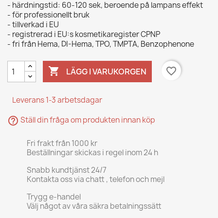
- härdningstid: 60-120 sek, beroende på lampans effekt
- för professionellt bruk
- tillverkad i EU
- registrerad i EU:s kosmetikaregister CPNP
- fri från Hema, DI-Hema, TPO, TMPTA, Benzophenone

favorite_border
LÄGG I VARUKORGEN
Leverans 1-3 arbetsdagar
help_outline
Ställ din fråga om produkten innan köp
Fri frakt från 1000 kr
Beställningar skickas i regel inom 24 h
Snabb kundtjänst 24/7
Kontakta oss via chatt , telefon och mejl
Trygg e-handel
Välj något av våra säkra betalningssätt