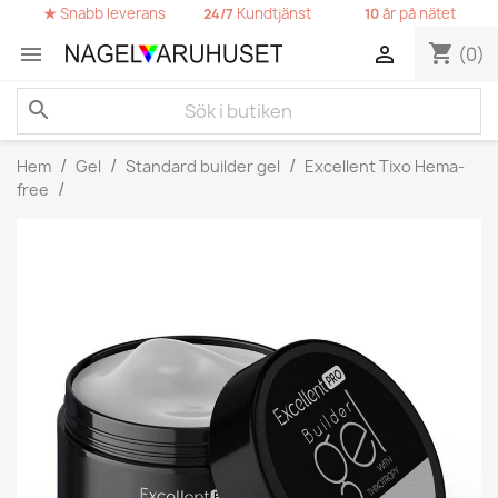
★
Snabb leverans
Kundtjänst
år på nätet
24/7
10
shopping_cart


(0)
search
Hem
Gel
Standard builder gel
Excellent Tixo Hema-
free