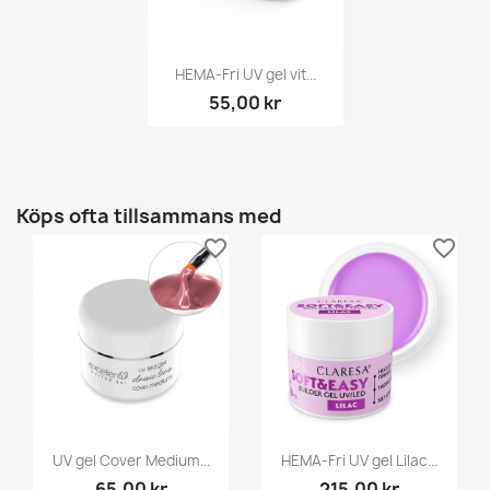
HEMA-Fri UV gel vit...
55,00 kr
Köps ofta tillsammans med
favorite_border
favorite_border
UV gel Cover Medium...
HEMA-Fri UV gel Lilac...
65,00 kr
215,00 kr