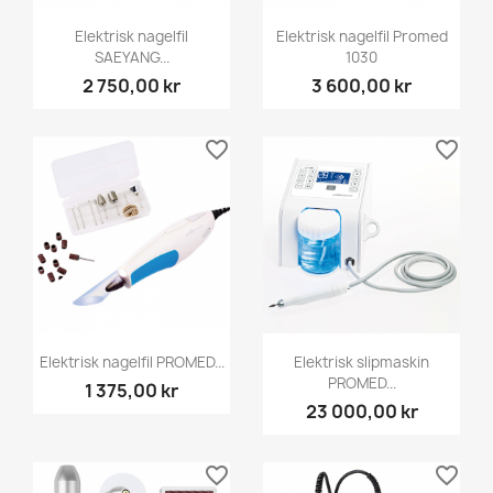
Elektrisk nagelfil
Elektrisk nagelfil Promed
SAEYANG...
1030
2 750,00 kr
3 600,00 kr
favorite_border
favorite_border
Elektrisk nagelfil PROMED...
Elektrisk slipmaskin
PROMED...
1 375,00 kr
23 000,00 kr
favorite_border
favorite_border