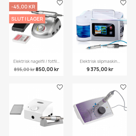
favorite_border
favorite_border
-45,00 KR
SLUT I LAGER
Elektrisk nagelfil / fotfil...
Elektrisk slipmaskin...
850,00 kr
9 375,00 kr
895,00 kr
favorite_border
favorite_border