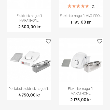
(1)
Elektrisk nagelfil
Elektrisk nagelfil VIVA PRO...
MARATHON...
1 195,00 kr
2 500,00 kr
favorite_border
favorite_border
Portabel elektrisk nagelfil...
Elektrisk nagelfil
MARATHON...
4 750,00 kr
2 175,00 kr