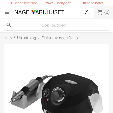
★
Snabb leverans
Kundtjänst
år på nätet
24/7
10
shopping_cart


(0)
search
Hem
Utrustning
Elektriska nagelfilar