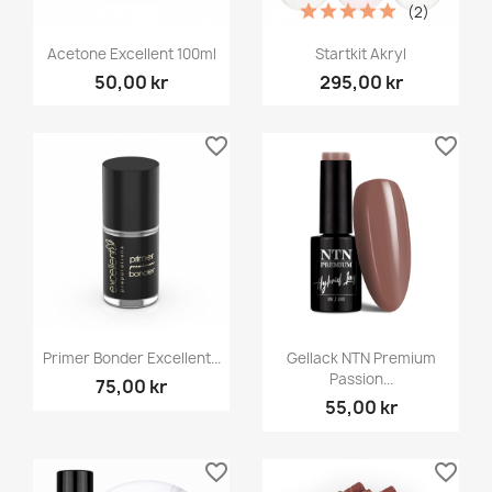
(2)
Acetone Excellent 100ml
Startkit Akryl
50,00 kr
295,00 kr
favorite_border
favorite_border
Primer Bonder Excellent...
Gellack NTN Premium
Passion...
75,00 kr
55,00 kr
favorite_border
favorite_border