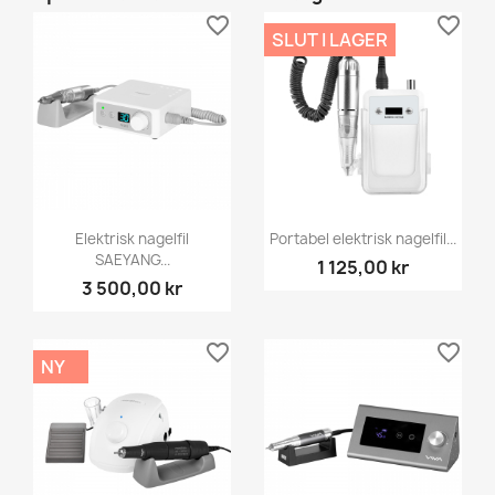
favorite_border
favorite_border
SLUT I LAGER
Elektrisk nagelfil
Portabel elektrisk nagelfil...
SAEYANG...
1 125,00 kr
3 500,00 kr
favorite_border
favorite_border
NY