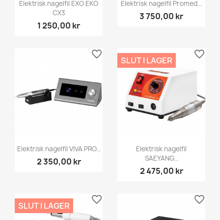
Elektrisk nagelfil EXO EKO
Elektrisk nagelfil Promed...
CX3
3 750,00 kr
1 250,00 kr
favorite_border
favorite_border
SLUT I LAGER
Elektrisk nagelfil VIVA PRO...
Elektrisk nagelfil
SAEYANG...
2 350,00 kr
2 475,00 kr
favorite_border
favorite_border
SLUT I LAGER