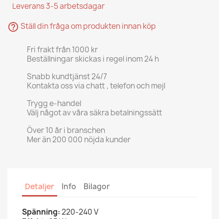
Leverans 3-5 arbetsdagar
help_outline
Ställ din fråga om produkten innan köp
Fri frakt från 1000 kr
Beställningar skickas i regel inom 24 h
Snabb kundtjänst 24/7
Kontakta oss via chatt , telefon och mejl
Trygg e-handel
Välj något av våra säkra betalningssätt
Över 10 år i branschen
Mer än 200 000 nöjda kunder
Detaljer
Info
Bilagor
Spänning:
220-240 V