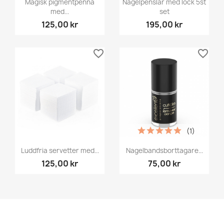
Magisk pigmentpenna
Nagelpenslar med lock 5st
med...
set
125,00 kr
195,00 kr
favorite_border
favorite_border
(1)
Luddfria servetter med...
Nagelbandsborttagare...
125,00 kr
75,00 kr