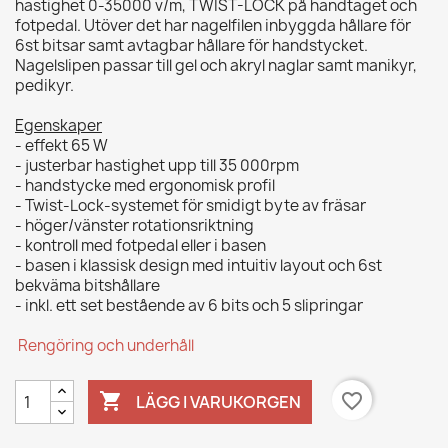
hastighet 0-35000 v/m, TWIST-LOCK på handtaget och
fotpedal. Utöver det har nagelfilen inbyggda hållare för
6st bitsar samt avtagbar hållare för handstycket.
Nagelslipen passar till gel och akryl naglar samt manikyr,
pedikyr.
Egenskaper
- effekt 65 W
- justerbar hastighet upp till 35 000rpm
- handstycke med ergonomisk profil
- Twist-Lock-systemet för smidigt byte av fräsar
- höger/vänster rotationsriktning
- kontroll med fotpedal eller i basen
- basen i klassisk design med intuitiv layout och 6st
bekväma bitshållare
- inkl. ett set bestående av 6 bits och 5 slipringar
Rengöring och underhåll

favorite_border
LÄGG I VARUKORGEN