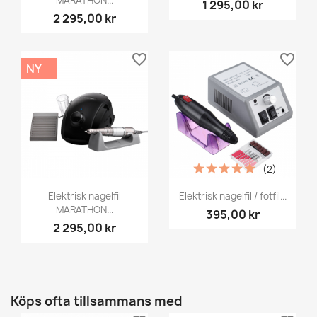
1 295,00 kr
2 295,00 kr
favorite_border
favorite_border
NY
(2)
Elektrisk nagelfil
Elektrisk nagelfil / fotfil...
MARATHON...
395,00 kr
2 295,00 kr
Köps ofta tillsammans med