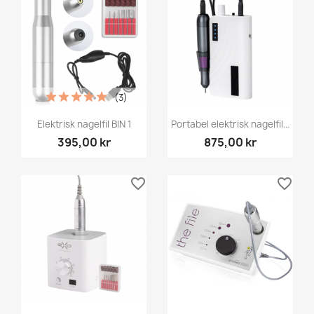
(3)
Elektrisk nagelfil BIN 1
Portabel elektrisk nagelfil...
395,00 kr
875,00 kr
favorite_border
favorite_border