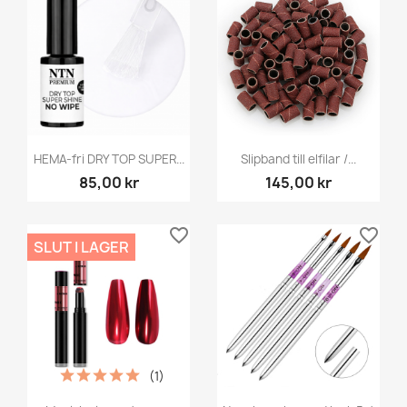
HEMA-fri DRY TOP SUPER...
Slipband till elfilar /...
85,00 kr
145,00 kr
favorite_border
favorite_border
SLUT I LAGER
(1)