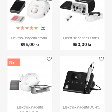
(2)
Elektrisk nagelfil / fotfil...
Elektrisk nagelfil / fotfil...
895,00 kr
950,00 kr
favorite_border
favorite_border
NY
Elektrisk nagelfil
Elektrisk nagelfil OCHO...
MARATHON...