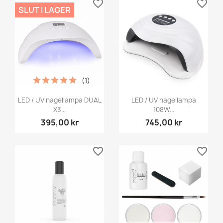
favorite_border
favorite_border
SLUT I LAGER
(1)
LED / UV nagellampa DUAL
LED / UV nagellampa
X3...
108W...
395,00 kr
745,00 kr
favorite_border
favorite_border