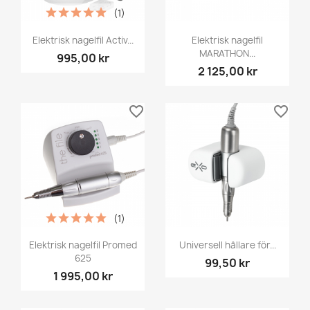
(1)
Elektrisk nagelfil Activ...
Elektrisk nagelfil
MARATHON...
995,00 kr
2 125,00 kr
favorite_border
favorite_border
(1)
Elektrisk nagelfil Promed
Universell hållare för...
625
99,50 kr
1 995,00 kr