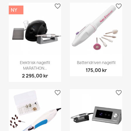
favorite_border
favorite_border
NY
Elektrisk nagelfil
Batteridriven nagelfil
MARATHON...
175,00 kr
2 295,00 kr
favorite_border
favorite_border