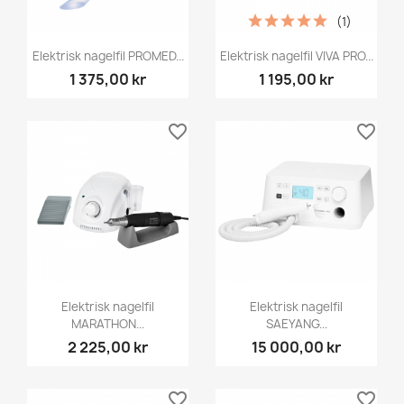
(1)
Elektrisk nagelfil PROMED...
Elektrisk nagelfil VIVA PRO...
1 375,00 kr
1 195,00 kr
favorite_border
favorite_border
Elektrisk nagelfil
Elektrisk nagelfil
MARATHON...
SAEYANG...
2 225,00 kr
15 000,00 kr
favorite_border
favorite_border