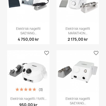
Elektrisk nagelfil
Elektrisk nagelfil
SAEYANG...
MARATHON...
4 750,00 kr
2 175,00 kr
favorite_border
favorite_border
(3)
Elektrisk nagelfil / fotfil...
Elektrisk nagelfil
SAEYANG...
950,00 kr