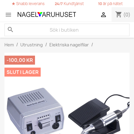
★
Snabb leverans
Kundtjänst
år på nätet
24/7
10
shopping_cart


(0)
search
Hem
Utrustning
Elektriska nagelfilar
-100,00 KR
SLUT I LAGER