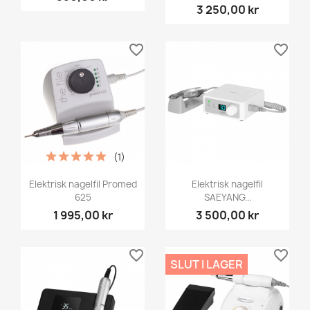
3 250,00 kr
favorite_border
favorite_border
(1)
Elektrisk nagelfil Promed
Elektrisk nagelfil
625
SAEYANG...
1 995,00 kr
3 500,00 kr
favorite_border
favorite_border
SLUT I LAGER