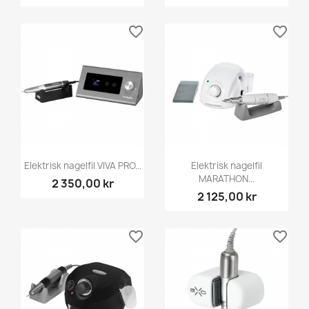
favorite_border
favorite_border
Elektrisk nagelfil VIVA PRO...
Elektrisk nagelfil
MARATHON...
2 350,00 kr
2 125,00 kr
favorite_border
favorite_border