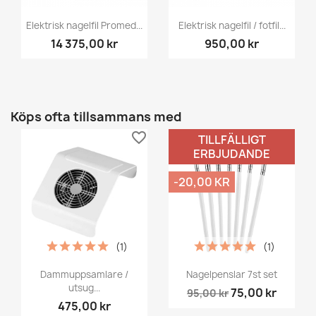
Elektrisk nagelfil Promed...
Elektrisk nagelfil / fotfil...
14 375,00 kr
950,00 kr
Köps ofta tillsammans med
favorite_border
favorite_border
TILLFÄLLIGT
ERBJUDANDE
-20,00 KR
(1)
(1)
Dammuppsamlare /
Nagelpenslar 7st set
utsug...
75,00 kr
95,00 kr
475,00 kr