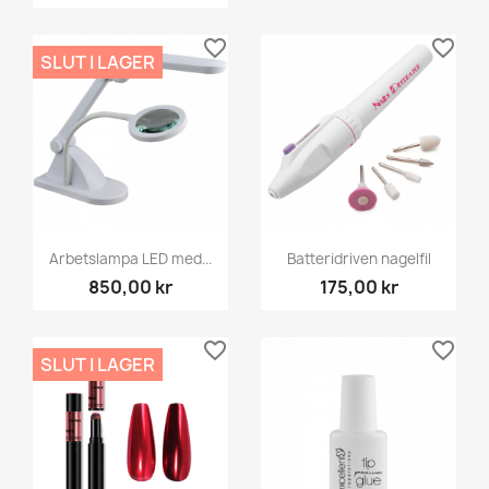
favorite_border
favorite_border
SLUT I LAGER
Arbetslampa LED med...
Batteridriven nagelfil
850,00 kr
175,00 kr
favorite_border
favorite_border
SLUT I LAGER