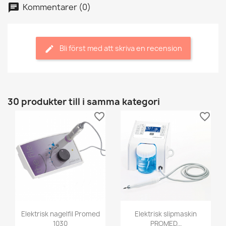
Kommentarer (0)
Bli först med att skriva en recension
30 produkter till i samma kategori
favorite_border
favorite_border
Elektrisk nagelfil Promed
Elektrisk slipmaskin
1030
PROMED...