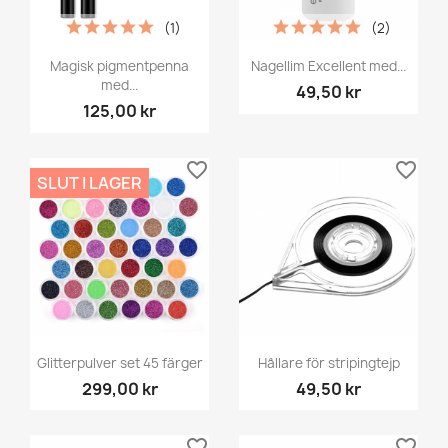
(1)
(2)
Magisk pigmentpenna
Nagellim Excellent med...
med...
49,50 kr
125,00 kr
favorite_border
favorite_border
SLUT I LAGER
Glitterpulver set 45 färger
Hållare för stripingtejp
299,00 kr
49,50 kr
favorite_border
favorite_border