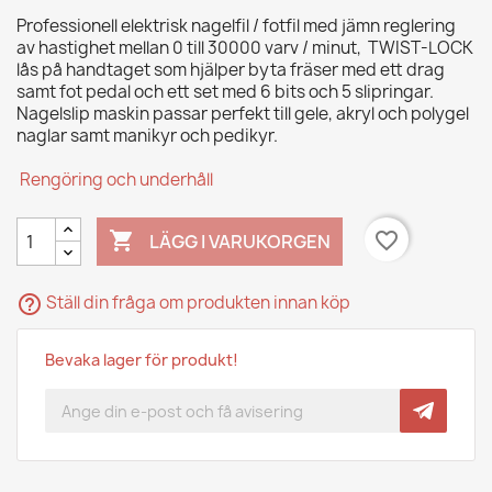
Professionell elektrisk nagelfil / fotfil med jämn reglering
av hastighet mellan 0 till 30000 varv / minut, TWIST-LOCK
lås på handtaget som hjälper byta fräser med ett drag
samt fot pedal och ett set med 6 bits och 5 slipringar.
Nagelslip maskin passar perfekt till gele, akryl och polygel
naglar samt manikyr och pedikyr.
Rengöring och underhåll

favorite_border
LÄGG I VARUKORGEN
help_outline
Ställ din fråga om produkten innan köp
Bevaka lager för produkt!