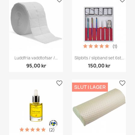
(1)
Luddfria vaddtofsar /...
Slipbits / slipband set 6st...
95,00 kr
150,00 kr
favorite_border
favorite_border
SLUT I LAGER
(2)