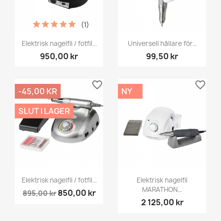
(1)
Elektrisk nagelfil / fotfil...
Universell hållare för...
950,00 kr
99,50 kr
favorite_border
favorite_border
-45,00 KR
NY
SLUT I LAGER
Elektrisk nagelfil / fotfil...
Elektrisk nagelfil
MARATHON...
850,00 kr
895,00 kr
2 125,00 kr