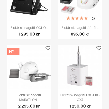
(2)
Elektrisk nagelfil OCHO...
Elektrisk nagelfil / fotfil...
1 295,00 kr
895,00 kr
favorite_border
favorite_border
NY
Elektrisk nagelfil
Elektrisk nagelfil EXO EKO
MARATHON...
CX3
2 295,00 kr
1 250,00 kr