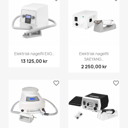
Elektrisk nagelfil EXO...
Elektrisk nagelfil
SAEYANG...
13 125,00 kr
2 250,00 kr
favorite_border
favorite_border