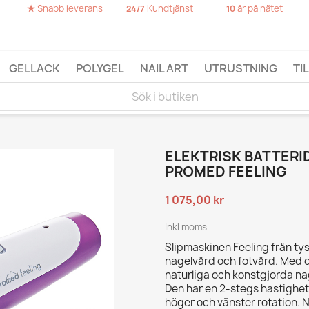
★
Snabb leverans
Kundtjänst
år på nätet
24/7
10
GELLACK
POLYGEL
NAIL ART
UTRUSTNING
TI
ELEKTRISK BATTERID
PROMED FEELING
1 075,00 kr
Inkl moms
Slipmaskinen Feeling från t
nagelvård och fotvård. Med d
naturliga och konstgjorda na
Den har en 2-stegs hastighet
höger och vänster rotation. 