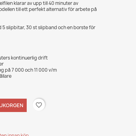
elfilen klarar av upp till 40 minuter av
odellen till ett perfekt alternativ för arbete på
 5 slipbitar, 30 st slipband och en borste för
uters kontinuerlig drift
er
ng på 7 000 och 11 000 v/m
ållare
favorite_border
RUKORGEN
kten innan köp