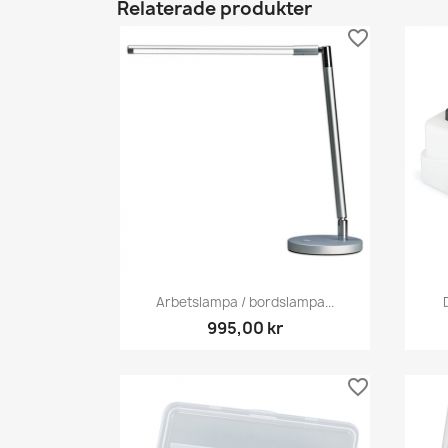
Relaterade produkter
favorite_border
Snabbvy

Arbetslampa / bordslampa...
995,00 kr
favorite_border