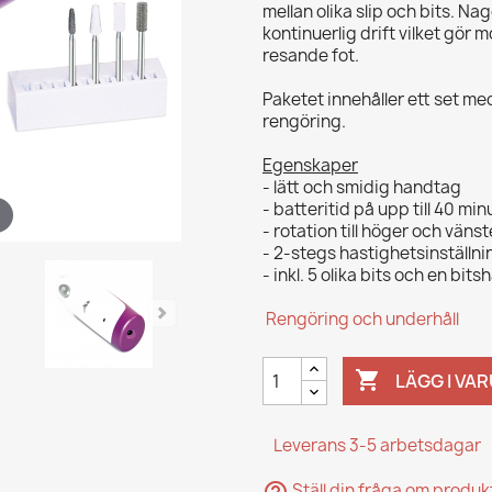
mellan olika slip och bits. Nag
kontinuerlig drift vilket gör m
resande fot.
Paketet innehåller ett set med
rengöring.
Egenskaper
- lätt och smidig handtag
- batteritid på upp till 40 min
- rotation till höger och vänst
- 2-stegs hastighetsinställni
- inkl. 5 olika bits och en bitsh
Rengöring och underhåll

LÄGG I VA
Leverans 3-5 arbetsdagar
Ställ din fråga om produ