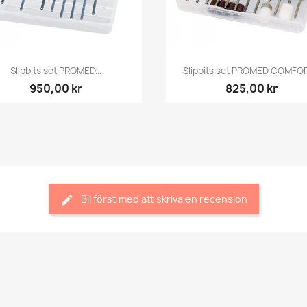
Snabbvy
Snabbvy


Slipbits set PROMED...
Slipbits set PROMED COMFORT
950,00 kr
825,00 kr
Bli först med att skriva en recension