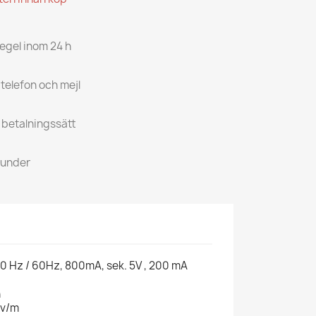
regel inom 24 h
 telefon och mejl
a betalningssätt
kunder
0 Hz / 60Hz, 800mA, sek. 5V , 200 mA
n
 v/m