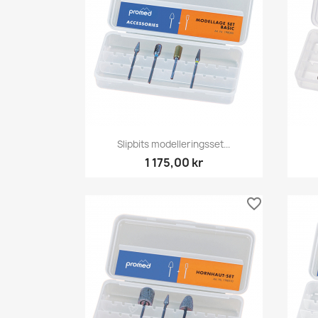
Snabbvy

Slipbits modelleringsset...
1 175,00 kr
favorite_border