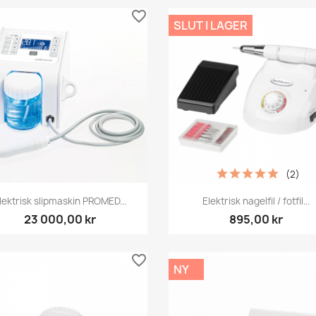
favorite_border
SLUT I LAGER
(2)
Snabbvy
Snabbvy


lektrisk slipmaskin PROMED...
Elektrisk nagelfil / fotfil...
23 000,00 kr
895,00 kr
favorite_border
NY