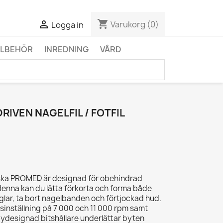
shopping_cart

Varukorg
(0)
Logga in
LLBEHÖR
INREDNING
VÅRD
RIVEN NAGELFIL / FOTFIL
yska PROMED är designad för obehindrad
enna kan du lätta förkorta och forma både
glar, ta bort nagelbanden och förtjockad hud.
sinställning på 7 000 och 11 000 rpm samt
Nydesignad bitshållare underlättar byten