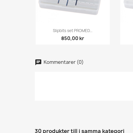
Snabbvy

Slipbits set PROMED...
850,00 kr
Kommentarer (0)
30 produkter till i samma kategori