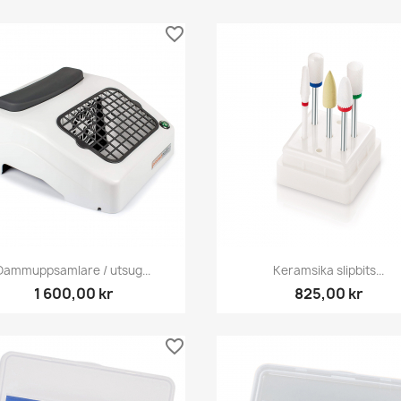
favorite_border
Snabbvy
Snabbvy


Dammuppsamlare / utsug...
Keramsika slipbits...
1 600,00 kr
825,00 kr
favorite_border