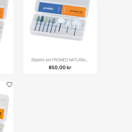
Snabbvy

Slipbits set PROMED NATURAL...
850,00 kr
favorite_border