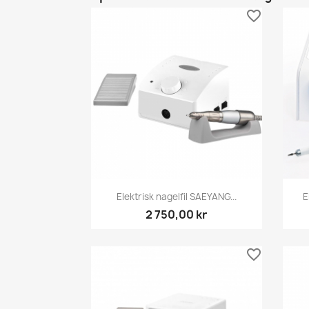
favorite_border
Snabbvy

Elektrisk nagelfil SAEYANG...
E
2 750,00 kr
favorite_border