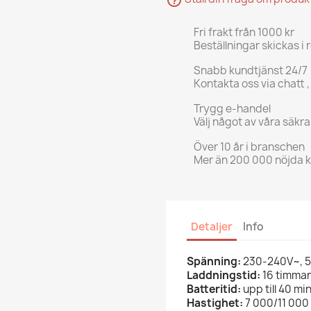
help_outline
Fri frakt från 1000 kr
Beställningar skickas i 
Snabb kundtjänst 24/7
Kontakta oss via chatt ,
Trygg e-handel
Välj något av våra säkr
Över 10 år i branschen
Mer än 200 000 nöjda 
Detaljer
Info
Spänning:
230-240V~, 5
Laddningstid:
16 timmar
Batteritid:
upp till 40 mi
Hastighet:
7 000/11 000