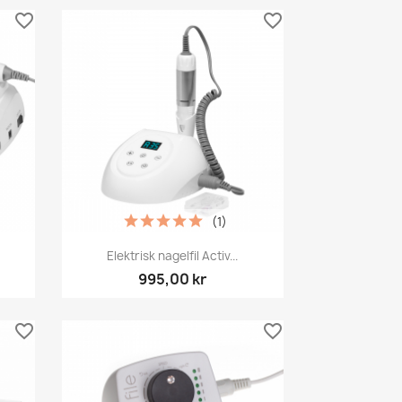
favorite_border
favorite_border
(1)
Snabbvy

Elektrisk nagelfil Activ...
995,00 kr
favorite_border
favorite_border