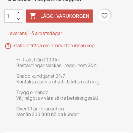

favorite_border
LÄGG I VARUKORGEN
Leverans 1-3 arbetsdagar
help_outline
Ställ din fråga om produkten innan köp
Fri frakt från 1000 kr
Beställningar skickas i regel inom 24 h
Snabb kundtjänst 24/7
Kontakta oss via chatt , telefon och mejl
Trygg e-handel
Välj något av våra säkra betalningssätt
Över 10 år i branschen
Mer än 200 000 nöjda kunder