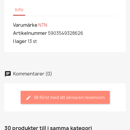
Info
Varumärke
NTN
Artikelnummer
5903549328626
I lager
13 st
Kommentarer (0)
Bli först med att skriva en recension
30 produkter till i samma kategori