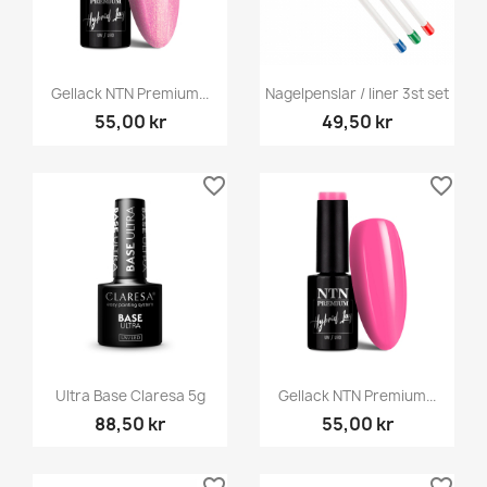
Gellack NTN Premium...
Nagelpenslar / liner 3st set
55,00 kr
49,50 kr
favorite_border
favorite_border
Ultra Base Claresa 5g
Gellack NTN Premium...
88,50 kr
55,00 kr
favorite_border
favorite_border