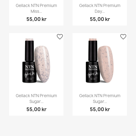
Gellack NTN Premium
Gellack NTN Premium
Miss...
Day...
55,00 kr
55,00 kr
favorite_border
favorite_border
Gellack NTN Premium
Gellack NTN Premium
Sugar...
Sugar...
55,00 kr
55,00 kr