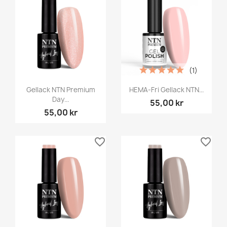
(1)
Gellack NTN Premium
HEMA-Fri Gellack NTN...
Day...
55,00 kr
55,00 kr
favorite_border
favorite_border