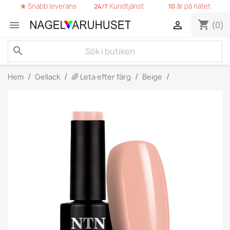
★
Snabb leverans
Kundtjänst
år på nätet
24/7
10
shopping_cart


(0)
search
Hem
Gellack
🌈 Leta efter färg
Beige