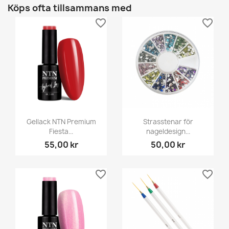
Köps ofta tillsammans med
favorite_border
favorite_border
Gellack NTN Premium
Strasstenar för
Fiesta...
nageldesign...
55,00 kr
50,00 kr
favorite_border
favorite_border