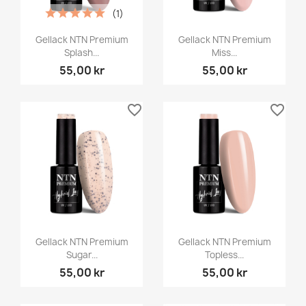
(1)
Gellack NTN Premium
Gellack NTN Premium
Splash...
Miss...
55,00 kr
55,00 kr
favorite_border
favorite_border
Gellack NTN Premium
Gellack NTN Premium
Sugar...
Topless...
55,00 kr
55,00 kr