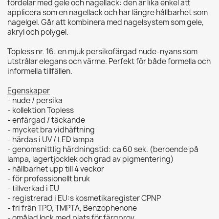
fördelar med gele och nagellack: den är lika enkel att
applicera som en nagellack och har längre hållbarhet som
nagelgel. Går att kombinera med nagelsystem som gele,
akryl och polygel.
Topless nr. 16
: en mjuk persikofärgad nude-nyans som
utstrålar elegans och värme. Perfekt för både formella och
informella tillfällen.
Egenskaper
- nude / persika
- kollektion Topless
- enfärgad / täckande
- mycket bra vidhäftning
- härdas i UV / LED lampa
- genomsnittlig härdningstid: ca 60 sek. (beroende på
lampa, lagertjocklek och grad av pigmentering)
- hållbarhet upp till 4 veckor
- för professionellt bruk
- tillverkad i EU
- registrerad i EU:s kosmetikaregister CPNP
- fri från TPO, TMPTA, Benzophenone
- omålad lock med plats för färgprov