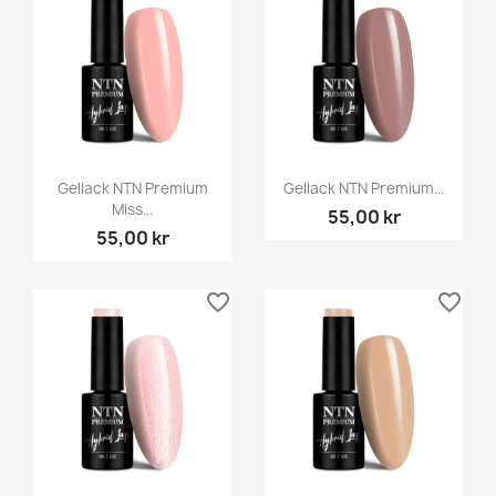
Gellack NTN Premium
Gellack NTN Premium...
Miss...
55,00 kr
55,00 kr
favorite_border
favorite_border