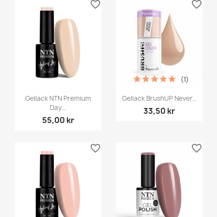
favorite_border
favorite_border
(1)
Gellack NTN Premium
Gellack BrushUP Never...
Day...
33,50 kr
55,00 kr
favorite_border
favorite_border