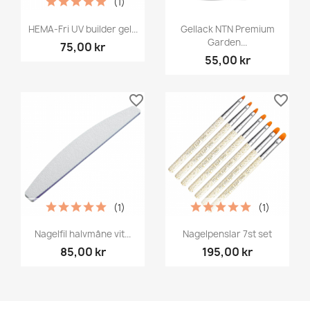
(1)
HEMA-Fri UV builder gel...
Gellack NTN Premium
Garden...
75,00 kr
55,00 kr
favorite_border
favorite_border
(1)
(1)
Nagelfil halvmåne vit...
Nagelpenslar 7st set
85,00 kr
195,00 kr