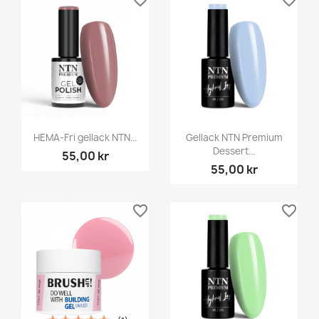
HEMA-Fri gellack NTN...
Gellack NTN Premium
Dessert...
55,00 kr
55,00 kr
favorite_border
favorite_border