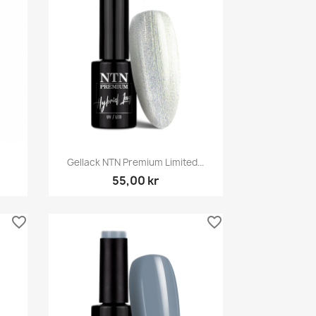
Snabbvy

Gellack NTN Premium Limited...
55,00 kr
favorite_border
favorite_border