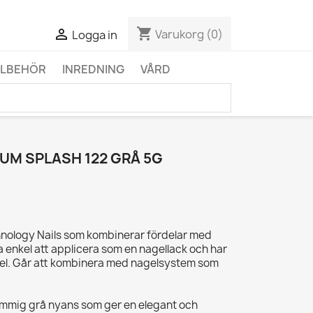
shopping_cart

Varukorg
(0)
Logga in
LLBEHÖR
INREDNING
VÅRD
UM SPLASH 122 GRÅ 5G
hnology Nails som kombinerar fördelar med
ka enkel att applicera som en nagellack och har
gel. Går att kombinera med nagelsystem som
immig grå nyans som ger en elegant och