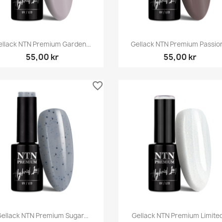
Snabbvy
Snabbvy


ellack NTN Premium Garden...
Gellack NTN Premium Passion
55,00 kr
55,00 kr
favorite_border
Snabbvy
Snabbvy


ellack NTN Premium Sugar...
Gellack NTN Premium Limited.