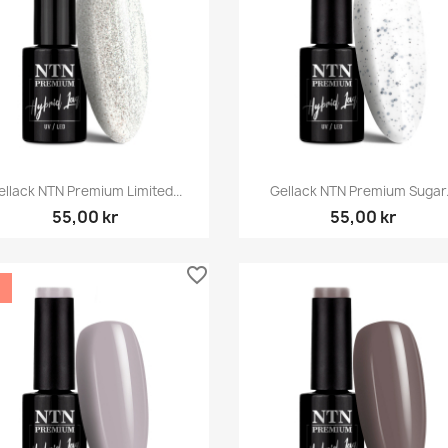
Snabbvy
Snabbvy


ellack NTN Premium Limited...
Gellack NTN Premium Sugar.
55,00 kr
55,00 kr
favorite_border