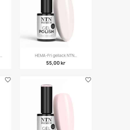
Snabbvy

..
HEMA-Fri gellack NTN...
55,00 kr
favorite_border
favorite_border