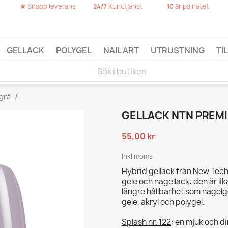
★
Snabb leverans
Kundtjänst
år på nätet
24/7
10
GELLACK
POLYGEL
NAIL ART
UTRUSTNING
TI
 grå
GELLACK NTN PREMI
55,00 kr
Inkl moms
Hybrid gellack från New Tec
gele och nagellack: den är li
längre hållbarhet som nagel
gele, akryl och polygel.
Splash nr. 122
: en mjuk och d