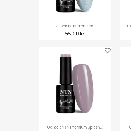
Snabbvy

Gellack NTN Premium...
G
55,00 kr
favorite_border
Snabbvy

Gellack NTN Premium Splash...
G