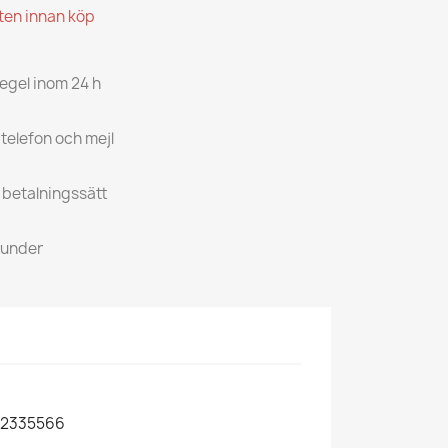
kten innan köp
regel inom 24 h
 telefon och mejl
a betalningssätt
kunder
2335566