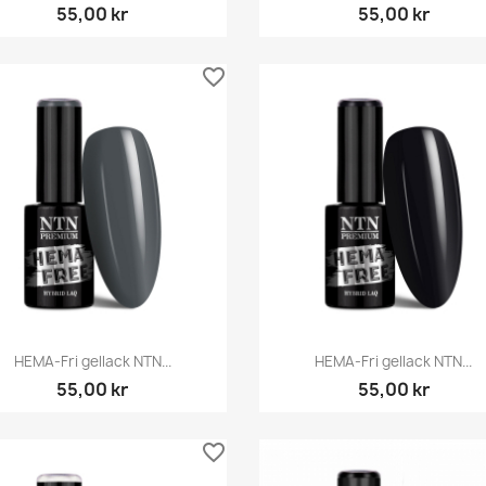
55,00 kr
55,00 kr
favorite_border
Snabbvy
Snabbvy


HEMA-Fri gellack NTN...
HEMA-Fri gellack NTN...
55,00 kr
55,00 kr
favorite_border