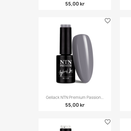
55,00 kr
favorite_border
Snabbvy

Gellack NTN Premium Passion...
55,00 kr
favorite_border