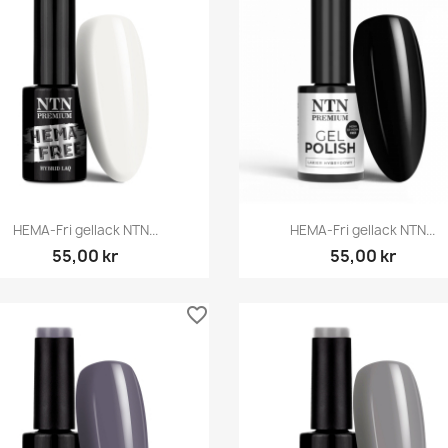
Snabbvy
Snabbvy


HEMA-Fri gellack NTN...
HEMA-Fri gellack NTN...
55,00 kr
55,00 kr
favorite_border