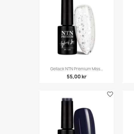
Snabbvy

Gellack NTN Premium Miss...
55,00 kr
favorite_border