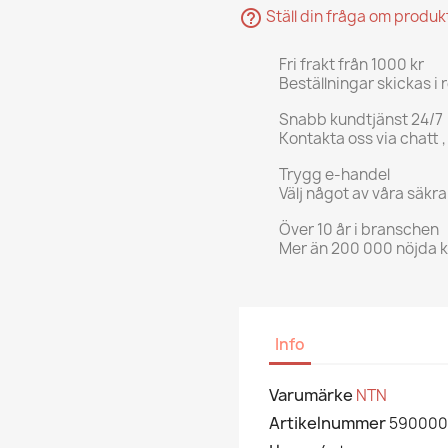
help_outline
Ställ din fråga om produ
Fri frakt från 1000 kr
Beställningar skickas i 
Snabb kundtjänst 24/7
Kontakta oss via chatt ,
Trygg e-handel
Välj något av våra säkr
Över 10 år i branschen
Mer än 200 000 nöjda 
Info
Varumärke
NTN
Artikelnummer
590000