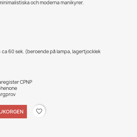
 minimalistiska och moderna manikyrer.
: ca 60 sek. (beroende på lampa, lagertjocklek
karegister CPNP
ophenone
färgprov
favorite_border
RUKORGEN