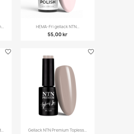
Snabbvy

...
HEMA-Fri gellack NTN...
55,00 kr
favorite_border
favorite_border
Snabbvy

..
Gellack NTN Premium Topless...