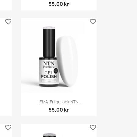
55,00 kr
favorite_border
favorite_border
Snabbvy

HEMA-Fri gellack NTN...
55,00 kr
favorite_border
favorite_border