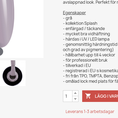
avslappnad look. Perfekt för
Egenskaper
- grå
- kollektion Splash
- enfärgad / täckande
- mycket bra vidhäftning
- härdas i UV / LED lampa
- genomsnittlig härdningstid
och grad av pigmentering)
- hållbarhet upp till 4 veckor
- för professionellt bruk
- tillverkad i EU
- registrerad i EU:s kosmeti
- fri från TPO, TMPTA, Benz
- omålad lock med plats för 

LÄGG I VA
Leverans 1-3 arbetsdagar