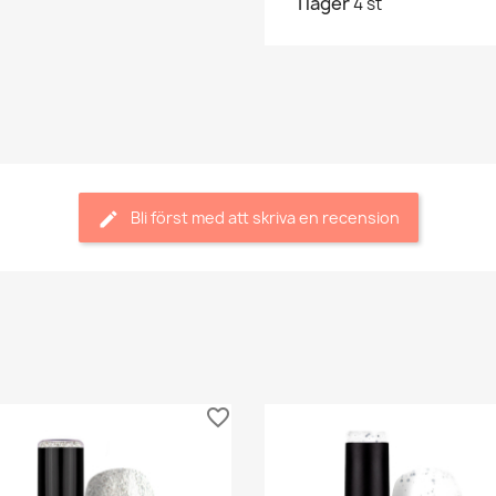
I lager
4 st
Bli först med att skriva en recension
favorite_border