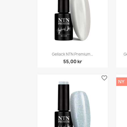
Snabbvy

Gellack NTN Premium...
G
55,00 kr
favorite_border
NY