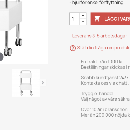
- hjul för enkel förflyttning

LÄGG I VA
Leverans 3-5 arbetsdagar
help_outline
Ställ din fråga om produ
Fri frakt från 1000 kr
Beställningar skickas i 
Snabb kundtjänst 24/7
Kontakta oss via chatt ,
Trygg e-handel
Välj något av våra säkr
Över 10 år i branschen
Mer än 200 000 nöjda 