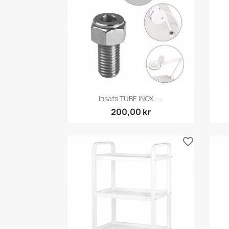
Snabbvy

Insats TUBE INOX -...
200,00 kr
favorite_border