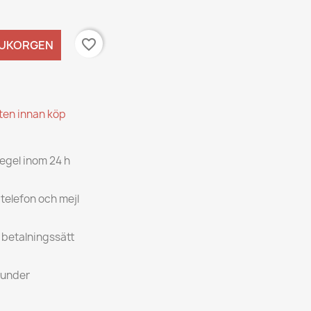
favorite_border
RUKORGEN
kten innan köp
regel inom 24 h
 telefon och mejl
a betalningssätt
kunder