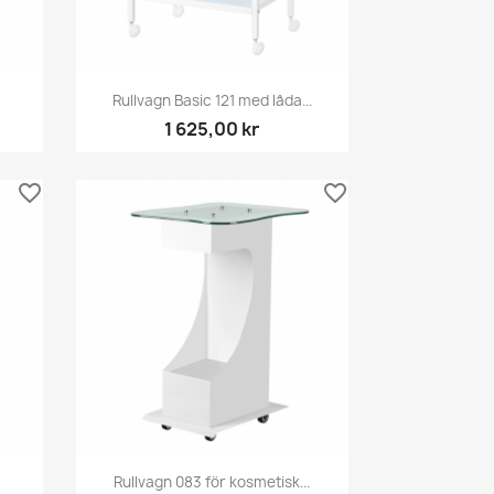
Snabbvy

Rullvagn Basic 121 med låda...
1 625,00 kr
favorite_border
favorite_border
Snabbvy

Rullvagn 083 för kosmetisk...