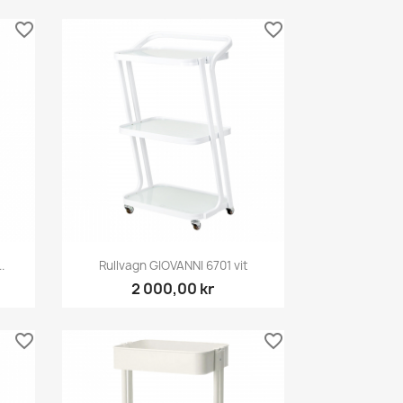
favorite_border
favorite_border
Snabbvy

.
Rullvagn GIOVANNI 6701 vit
2 000,00 kr
favorite_border
favorite_border