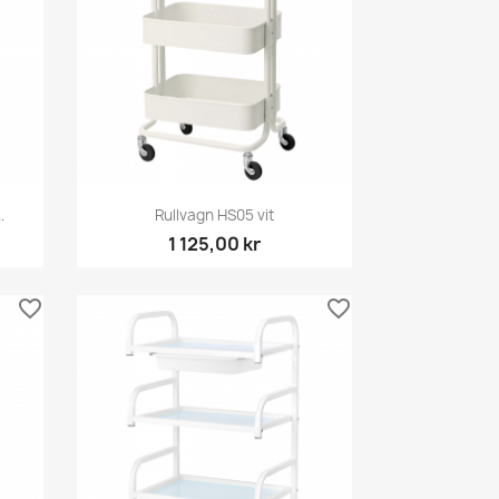
Snabbvy

.
Rullvagn HS05 vit
1 125,00 kr
favorite_border
favorite_border