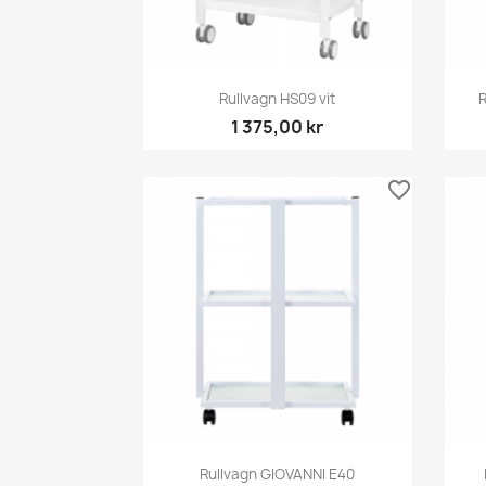
Snabbvy

Rullvagn HS09 vit
R
1 375,00 kr
favorite_border
Snabbvy

Rullvagn GIOVANNI E40