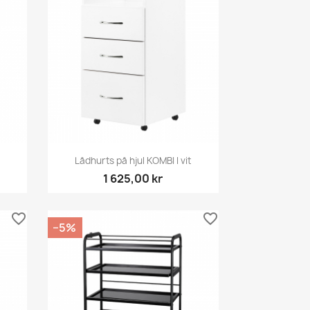
Snabbvy

Lådhurts på hjul KOMBI I vit
1 625,00 kr
favorite_border
favorite_border
−5%