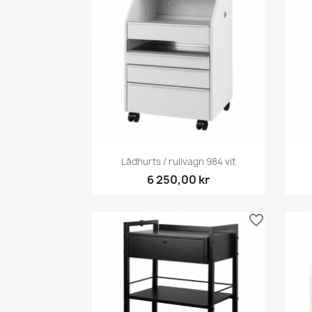
Snabbvy

Lådhurts / rullvagn 984 vit
6 250,00 kr
favorite_border