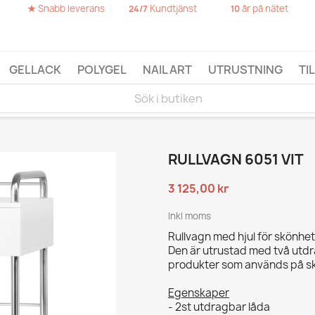
★
Snabb leverans
Kundtjänst
år på nätet
24/7
10
GELLACK
POLYGEL
NAIL ART
UTRUSTNING
TI
RULLVAGN 6051 VIT
3 125,00 kr
Inkl moms
Rullvagn med hjul för skönhet
Den är utrustad med två utdr
produkter som används på skö
Egenskaper
- 2st utdragbar låda