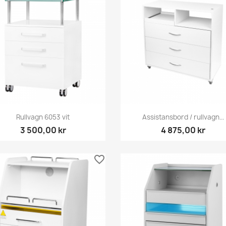
Snabbvy
Snabbvy


Rullvagn 6053 vit
Assistansbord / rullvagn...
3 500,00 kr
4 875,00 kr
favorite_border