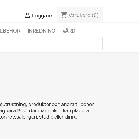
shopping_cart

Varukorg
(0)
Logga in
LLBEHÖR
INREDNING
VÅRD
sutrustning, produkter och andra tillbehör.
agbara lådor där man enkelt kan placera
nhetssalongen, studio eller klinik.