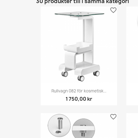
30 produkter till i samma kategori
favorite_border
Snabbvy

Rullvagn 082 för kosmetisk...
1 750,00 kr
favorite_border