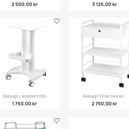
2 500,00 kr
3 125,00 kr
favorite_border
Snabbvy
Snabbvy


Rullvagn / assistent 050
Rullvagn 1019A med en...
1 750,00 kr
2 750,00 kr
favorite_border