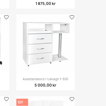
1 875,00 kr
favorite_border
favorite_border
Snabbvy

Assistansbord / rullvagn Y-300
5 000,00 kr
favorite_border
favorite_border
NY