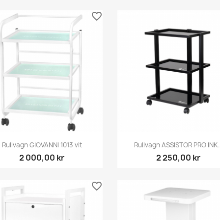
favorite_border
Snabbvy
Snabbvy


Rullvagn GIOVANNI 1013 vit
Rullvagn ASSISTOR PRO INK..
2 000,00 kr
2 250,00 kr
favorite_border