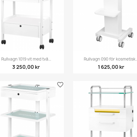
Snabbvy
Snabbvy


Rullvagn 1019 vit med två...
Rullvagn 090 för kosmetisk..
3 250,00 kr
1 625,00 kr
favorite_border