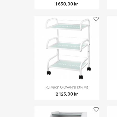
1 650,00 kr
favorite_border
Snabbvy

Rullvagn GIOVANNI 1014 vit
2 125,00 kr
favorite_border