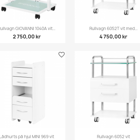
Snabbvy
Snabbvy


ullvagn GIOVANNI 1040A vit...
Rullvagn 6052T vit med...
2 750,00 kr
4 750,00 kr
favorite_border
Snabbvy
Snabbvy


Lådhurts på hjul MINI 969 vit
Rullvagn 6052 vit