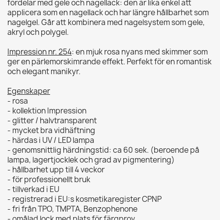
fördelar med gele och nagellack: den är lika enkel att
applicera som en nagellack och har längre hållbarhet som
nagelgel. Går att kombinera med nagelsystem som gele,
akryl och polygel.
Impression nr. 254
: en mjuk rosa nyans med skimmer som
ger en pärlemorskimrande effekt. Perfekt för en romantisk
och elegant manikyr.
Egenskaper
- rosa
- kollektion Impression
- glitter / halvtransparent
- mycket bra vidhäftning
- härdas i UV / LED lampa
- genomsnittlig härdningstid: ca 60 sek. (beroende på
lampa, lagertjocklek och grad av pigmentering)
- hållbarhet upp till 4 veckor
- för professionellt bruk
- tillverkad i EU
- registrerad i EU:s kosmetikaregister CPNP
- fri från TPO, TMPTA, Benzophenone
- omålad lock med plats för färgprov