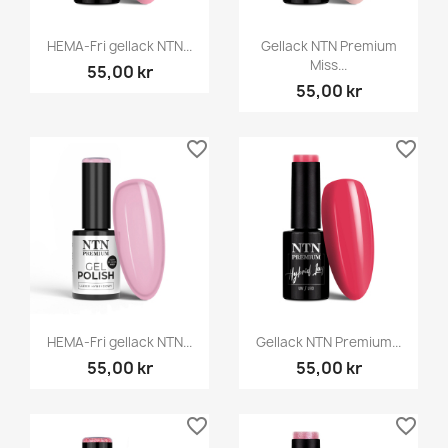
HEMA-Fri gellack NTN...
Gellack NTN Premium
Miss...
55,00 kr
55,00 kr
favorite_border
favorite_border
HEMA-Fri gellack NTN...
Gellack NTN Premium...
55,00 kr
55,00 kr
favorite_border
favorite_border