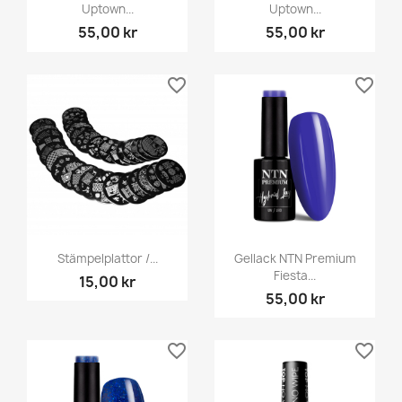
Uptown...
Uptown...
55,00 kr
55,00 kr
favorite_border
favorite_border
Stämpelplattor /...
Gellack NTN Premium
Fiesta...
15,00 kr
55,00 kr
favorite_border
favorite_border