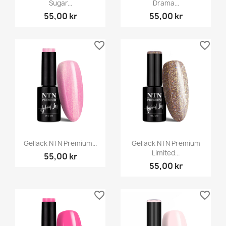
Sugar...
Drama...
55,00 kr
55,00 kr
favorite_border
favorite_border
Gellack NTN Premium...
Gellack NTN Premium
Limited...
55,00 kr
55,00 kr
favorite_border
favorite_border