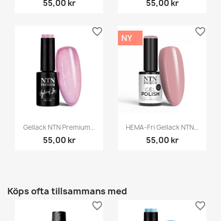
55,00 kr
55,00 kr
favorite_border
favorite_border
NY
Gellack NTN Premium...
HEMA-Fri Gellack NTN...
55,00 kr
55,00 kr
Köps ofta tillsammans med
favorite_border
favorite_border