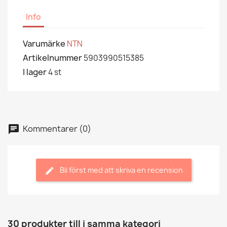
Info
Varumärke
NTN
Artikelnummer
5903990515385
I lager
4 st
Kommentarer (0)
Bli först med att skriva en recension
30 produkter till i samma kategori