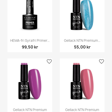
HEMA-fri Syrafri Primer...
Gellack NTN Premium...
99,50 kr
55,00 kr
favorite_border
favorite_border
Gellack NTN Premium
Gellack NTN Premium