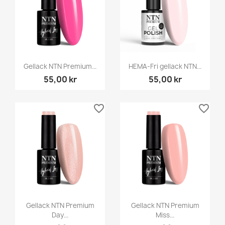
Gellack NTN Premium...
HEMA-Fri gellack NTN...
55,00 kr
55,00 kr
favorite_border
favorite_border
Gellack NTN Premium
Gellack NTN Premium
Day...
Miss...