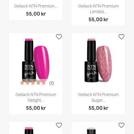
Gellack NTN Premium...
Gellack NTN Premium
Limited...
55,00 kr
55,00 kr
favorite_border
favorite_border
(1)
Gellack NTN Premium
Gellack NTN Premium
Delight...
Sugar...
55,00 kr
55,00 kr
favorite_border
favorite_border