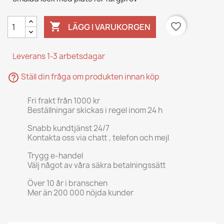

favorite_border
LÄGG I VARUKORGEN
Leverans 1-3 arbetsdagar
help_outline
Ställ din fråga om produkten innan köp
Fri frakt från 1000 kr
Beställningar skickas i regel inom 24 h
Snabb kundtjänst 24/7
Kontakta oss via chatt , telefon och mejl
Trygg e-handel
Välj något av våra säkra betalningssätt
Över 10 år i branschen
Mer än 200 000 nöjda kunder