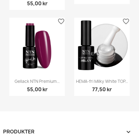
55,00 kr
favorite_border
favorite_border
Gellack NTN Premium...
HEMA-fri Milky White TOP...
55,00 kr
77,50 kr
PRODUKTER
