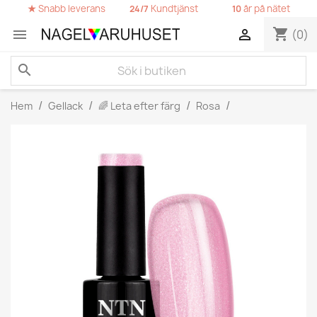
★
Snabb leverans
Kundtjänst
år på nätet
24/7
10
shopping_cart


(0)
search
Hem
Gellack
🌈 Leta efter färg
Rosa