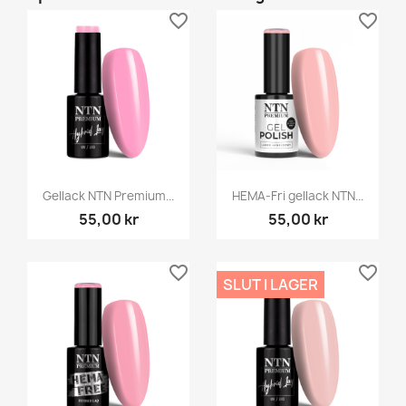
favorite_border
favorite_border
Gellack NTN Premium...
HEMA-Fri gellack NTN...
55,00 kr
55,00 kr
favorite_border
favorite_border
SLUT I LAGER