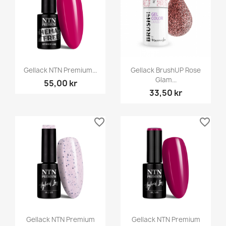
Gellack NTN Premium...
Gellack BrushUP Rose
Glam...
55,00 kr
33,50 kr
favorite_border
favorite_border
Gellack NTN Premium
Gellack NTN Premium