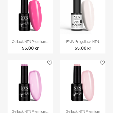
Gellack NTN Premium...
HEMA-Fri gellack NTN...
55,00 kr
55,00 kr
favorite_border
favorite_border
Gellack NTN Premium...
Gellack NTN Premium