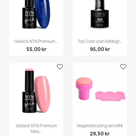
Gellack NTN Premium...
Top Coat utan klibbigt...
55,00 kr
95,00 kr
favorite_border
favorite_border
Gellack NTN Premium
Nagelstämpling set MINI
Miss...
29,50 kr