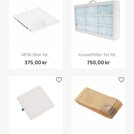
HEPA-filter för...
Kassettfilter 3st för...
375,00 kr
750,00 kr
favorite_border
favorite_border