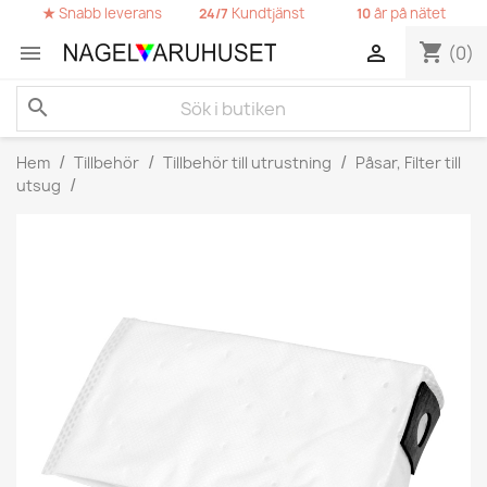
★
Snabb leverans
Kundtjänst
år på nätet
24/7
10
shopping_cart


(0)
search
Hem
Tillbehör
Tillbehör till utrustning
Påsar, Filter till
utsug