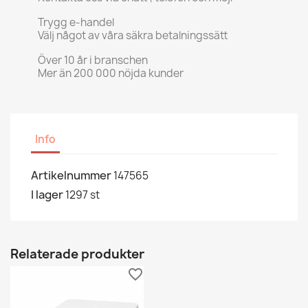
Trygg e-handel
Välj något av våra säkra betalningssätt
Över 10 år i branschen
Mer än 200 000 nöjda kunder
Info
Artikelnummer
147565
I lager
1297 st
Relaterade produkter
favorite_border