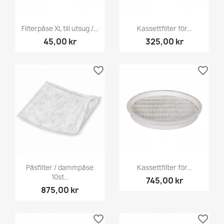
Filterpåse XL till utsug /...
Kassettfilter för...
45,00 kr
325,00 kr
favorite_border
favorite_border
Påsfilter / dammpåse
Kassettfilter för...
10st...
745,00 kr
875,00 kr
favorite_border
favorite_border