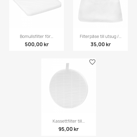
Bomullsfilter för...
Filterpåse till utsug /...
500,00 kr
35,00 kr
favorite_border
Kassettfilter till...
95,00 kr