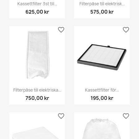
Kassettfilter 3st till...
Filterpåse till elektrisk...
625,00 kr
575,00 kr
favorite_border
favorite_border
Filterpåse till elektriska...
Kassettfilter för...
750,00 kr
195,00 kr
favorite_border
favorite_border