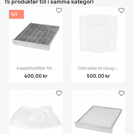
15 produkter till i samma kategori
favorite_border
favorite_border
NY
Kassettkolfilter för...
Filterpåse till utsug /...
400,00 kr
500,00 kr
favorite_border
favorite_border