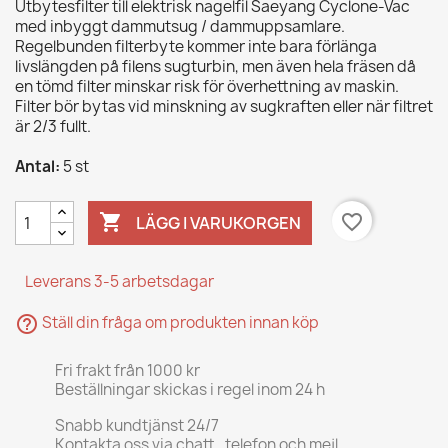
Utbytesfilter till elektrisk nagelfil Saeyang Cyclone-Vac
med inbyggt dammutsug / dammuppsamlare.
Regelbunden filterbyte kommer inte bara förlänga
livslängden på filens sugturbin, men även hela fräsen då
en tömd filter minskar risk för överhettning av maskin.
Filter bör bytas vid minskning av sugkraften eller när filtret
är 2/3 fullt.
Antal:
5 st

favorite_border
LÄGG I VARUKORGEN
Leverans 3-5 arbetsdagar
help_outline
Ställ din fråga om produkten innan köp
Fri frakt från 1000 kr
Beställningar skickas i regel inom 24 h
Snabb kundtjänst 24/7
Kontakta oss via chatt , telefon och mejl