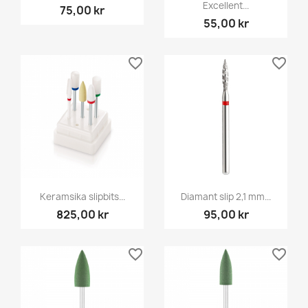
Excellent...
75,00 kr
55,00 kr
favorite_border
favorite_border
Keramsika slipbits...
Diamant slip 2,1 mm...
825,00 kr
95,00 kr
favorite_border
favorite_border