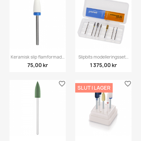
Keramisk slip flamformad...
Slipbits modelleringsset...
75,00 kr
1 375,00 kr
favorite_border
favorite_border
SLUT I LAGER