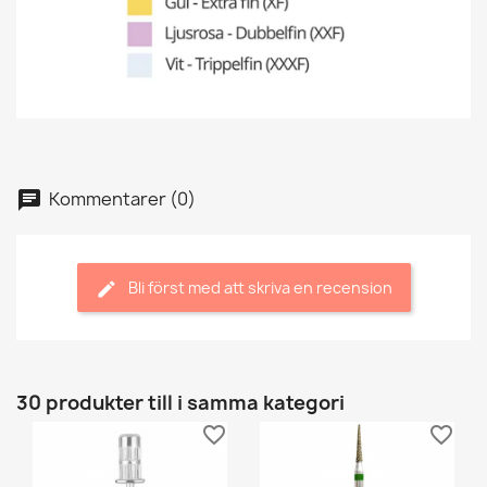
Kommentarer (0)
Bli först med att skriva en recension
30 produkter till i samma kategori
favorite_border
favorite_border