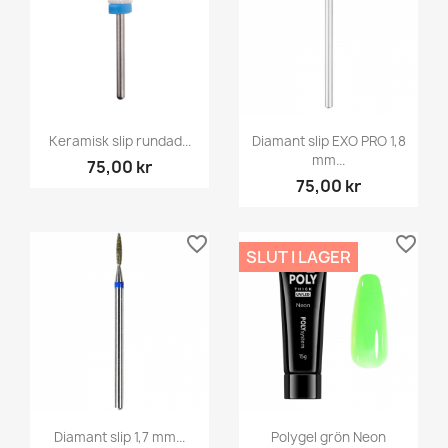
Keramisk slip rundad...
Diamant slip EXO PRO 1,8
mm...
75,00 kr
75,00 kr
favorite_border
favorite_border
SLUT I LAGER
Diamant slip 1,7 mm...
Polygel grön Neon