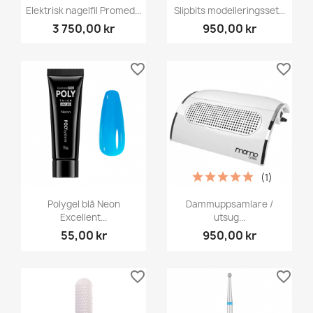
Elektrisk nagelfil Promed...
Slipbits modelleringsset...
3 750,00 kr
950,00 kr
favorite_border
favorite_border
(1)
Polygel blå Neon
Dammuppsamlare /
Excellent...
utsug...
55,00 kr
950,00 kr
favorite_border
favorite_border