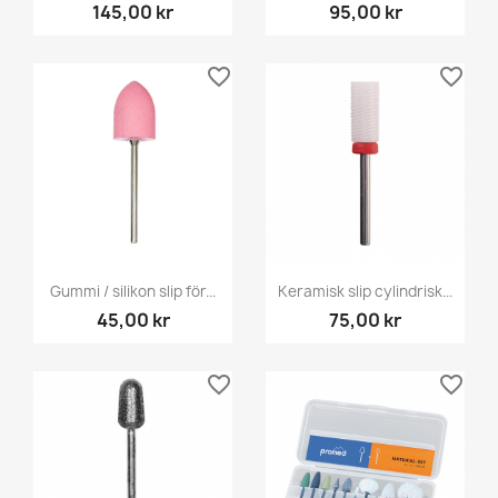
145,00 kr
95,00 kr
favorite_border
favorite_border
Gummi / silikon slip för...
Keramisk slip cylindrisk...
45,00 kr
75,00 kr
favorite_border
favorite_border