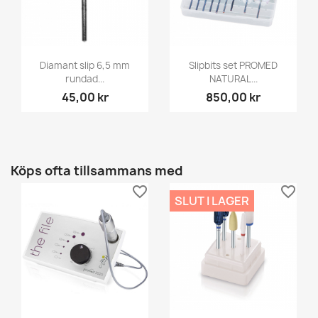
Diamant slip 6,5 mm
Slipbits set PROMED
rundad...
NATURAL...
45,00 kr
850,00 kr
Köps ofta tillsammans med
favorite_border
favorite_border
SLUT I LAGER