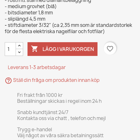
- rostfritt stål med diamantbeläggning
- medium grovhet (blå)
- bitsdiameter 1,8 mm
- sliplängd 4,5 mm
-
stiftdiameter 3/32" (ca 2,35 mm som är standardstorlek
för de flesta elektriska nagelfilar och fotfilar)

favorite_border
LÄGG I VARUKORGEN
Leverans 1-3 arbetsdagar
help_outline
Ställ din fråga om produkten innan köp
Fri frakt från 1000 kr
Beställningar skickas i regel inom 24 h
Snabb kundtjänst 24/7
Kontakta oss via chatt , telefon och mejl
Trygg e-handel
Välj något av våra säkra betalningssätt