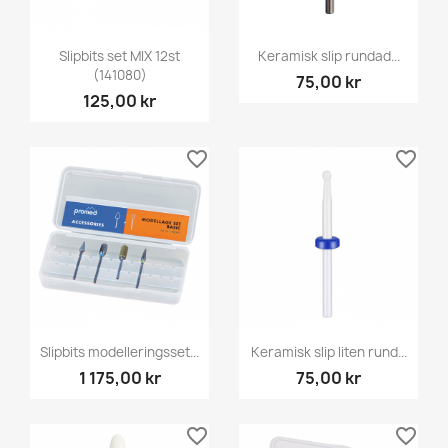
Slipbits set MIX 12st
Keramisk slip rundad...
(141080)
75,00 kr
125,00 kr
favorite_border
favorite_border
Slipbits modelleringsset...
Keramisk slip liten rund...
1 175,00 kr
75,00 kr
favorite_border
favorite_border