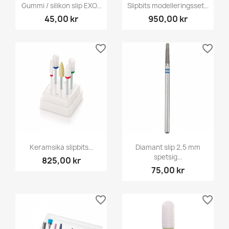
Gummi / silikon slip EXO...
Slipbits modelleringsset...
45,00 kr
950,00 kr
favorite_border
favorite_border
Keramsika slipbits...
Diamant slip 2,5 mm
spetsig...
825,00 kr
75,00 kr
favorite_border
favorite_border