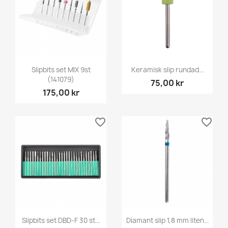
Slipbits set MIX 9st
Keramisk slip rundad...
(141079)
75,00 kr
175,00 kr
favorite_border
favorite_border
Slipbits set DBD-F 30 st...
Diamant slip 1,8 mm liten...