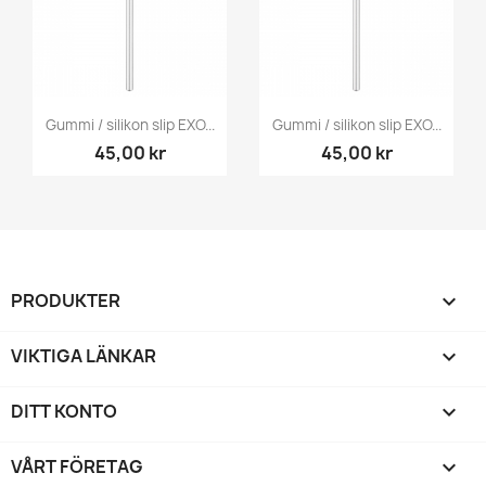
Gummi / silikon slip EXO...
Gummi / silikon slip EXO...
45,00 kr
45,00 kr
PRODUKTER

VIKTIGA LÄNKAR

DITT KONTO

VÅRT FÖRETAG
keyboard_arrow_down