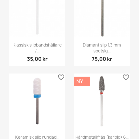
Klassisk slipbandshållare
Diamant slip 1,3 mm
/...
spetsig...
35,00 kr
75,00 kr
favorite_border
favorite_border
NY
Keramisk slip rundad...
Hårdmetallfräs (karbid) 6...