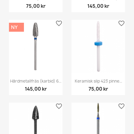
75,00 kr
145,00 kr
favorite_border
favorite_border
NY
Hårdmetallfräs (karbid) 6...
Keramisk slip 423 pinne...
145,00 kr
75,00 kr
favorite_border
favorite_border