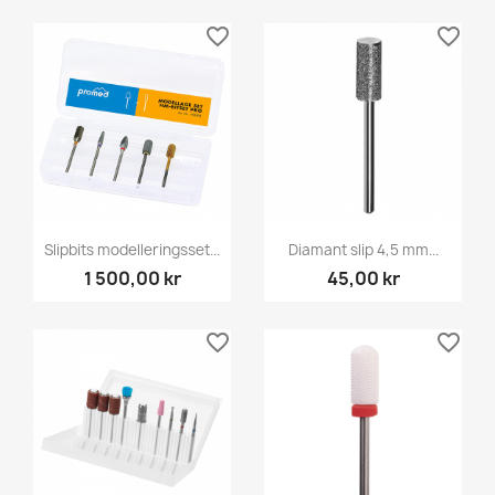
favorite_border
favorite_border
Slipbits modelleringsset...
Diamant slip 4,5 mm...
1 500,00 kr
45,00 kr
favorite_border
favorite_border