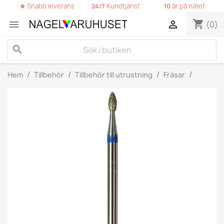
★
Snabb leverans
Kundtjänst
år på nätet
24/7
10
shopping_cart


(0)
search
Hem
Tillbehör
Tillbehör till utrustning
Fräsar