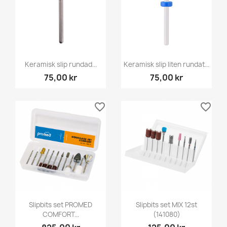
Keramisk slip rundad...
Keramisk slip liten rundat...
75,00 kr
75,00 kr
favorite_border
favorite_border
Slipbits set PROMED
Slipbits set MIX 12st
COMFORT...
(141080)