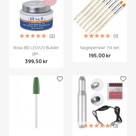
(2)
(1)
Rosa IBD LED/UV Builder
Nagelpenslar 7st set
gel...
195,00 kr
399,50 kr
favorite_border
favorite_border
(3)