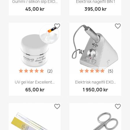
Gummi / silikon slip EXO...
Elektrisk nagelfil BIN 1
45,00 kr
395,00 kr
favorite_border
favorite_border
(2)
(5)
UV gel klar Excellent...
Elektrisk nagelfil EXO...
65,00 kr
1 950,00 kr
favorite_border
favorite_border