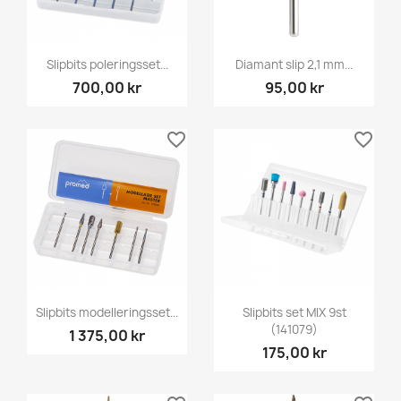
Slipbits poleringsset...
Diamant slip 2,1 mm...
700,00 kr
95,00 kr
favorite_border
favorite_border
Slipbits modelleringsset...
Slipbits set MIX 9st
(141079)
1 375,00 kr
175,00 kr