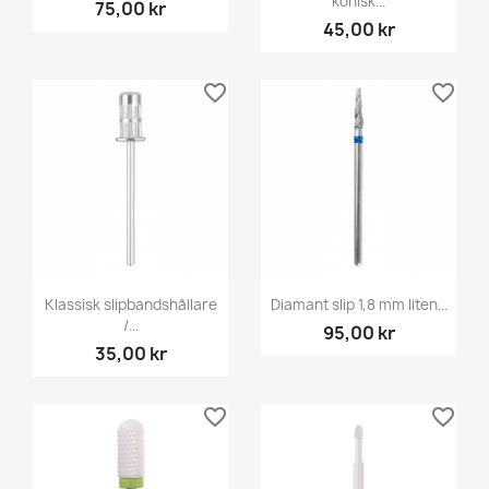
konisk...
75,00 kr
45,00 kr
favorite_border
favorite_border
Klassisk slipbandshållare
Diamant slip 1,8 mm liten...
/...
95,00 kr
35,00 kr
favorite_border
favorite_border