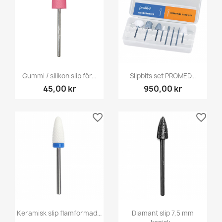
Gummi / silikon slip för...
Slipbits set PROMED...
45,00 kr
950,00 kr
favorite_border
favorite_border
Keramisk slip flamformad...
Diamant slip 7,5 mm