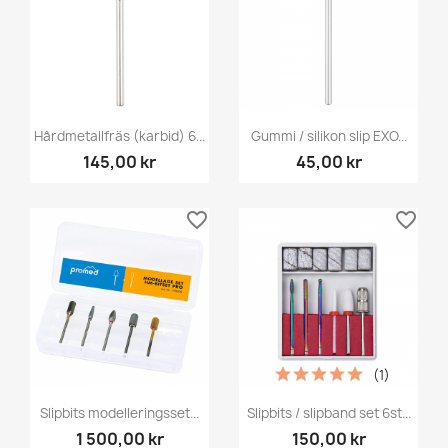
Hårdmetallfräs (karbid) 6...
Gummi / silikon slip EXO...
145,00 kr
45,00 kr
favorite_border
favorite_border
(1)
Slipbits modelleringsset...
Slipbits / slipband set 6st...
1 500,00 kr
150,00 kr