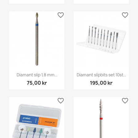
favorite_border
favorite_border
Diamant slip 1,8 mm...
Diamant slipbits set 10st...
75,00 kr
195,00 kr
favorite_border
favorite_border