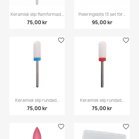
Keramisk slip flamformad...
Poleringsbits 13 set för...
75,00 kr
95,00 kr
favorite_border
favorite_border
Keramisk slip rundad...
Keramisk slip rundad...
75,00 kr
75,00 kr
favorite_border
favorite_border