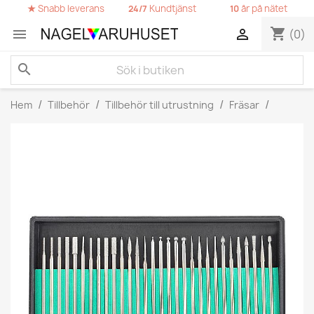
★
Snabb leverans
Kundtjänst
år på nätet
24/7
10
shopping_cart


(0)
search
Hem
Tillbehör
Tillbehör till utrustning
Fräsar