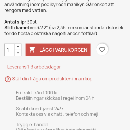
användning inom pedikyr och manikyr. Går enkelt att
rengöra med vatten.
Antal slip:
30st
Stiftdiameter:
3/32" (ca 2,35 mm som är standardstorlek
för de flesta elektriska nagelfilar och fotfilar)

favorite_border
LÄGG I VARUKORGEN
Leverans 1-3 arbetsdagar
help_outline
Ställ din fråga om produkten innan köp
Fri frakt från 1000 kr
Beställningar skickas i regel inom 24 h
Snabb kundtjänst 24/7
Kontakta oss via chatt , telefon och mejl
Trygg e-handel