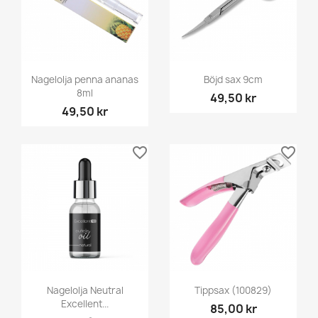
Nagelolja penna ananas
Böjd sax 9cm
8ml
49,50 kr
49,50 kr
favorite_border
favorite_border
Nagelolja Neutral
Tippsax (100829)
Excellent...
85,00 kr