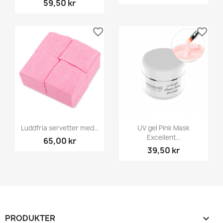
59,50 kr
favorite_border
favorite_border
Luddfria servetter med...
UV gel Pink Mask
Excellent...
65,00 kr
39,50 kr
PRODUKTER
