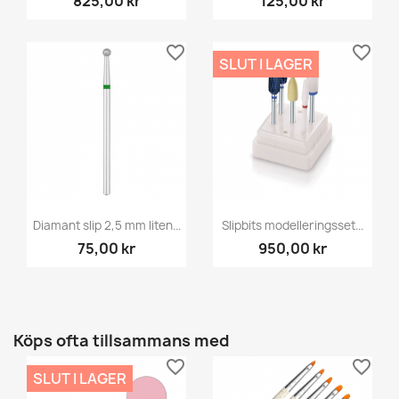
825,00 kr
125,00 kr
favorite_border
favorite_border
SLUT I LAGER
Diamant slip 2,5 mm liten...
Slipbits modelleringsset...
75,00 kr
950,00 kr
Köps ofta tillsammans med
favorite_border
favorite_border
SLUT I LAGER