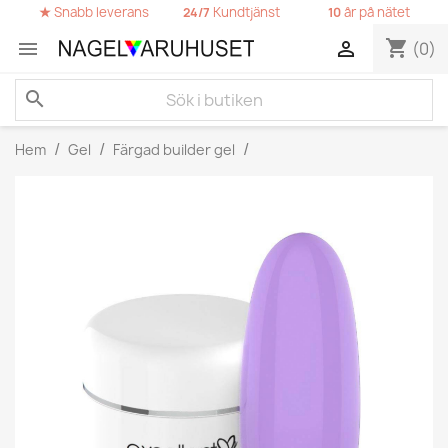
★
Snabb leverans
Kundtjänst
år på nätet
24/7
10
shopping_cart


(0)
search
Hem
Gel
Färgad builder gel