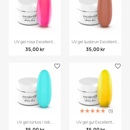
UV gel rosa Excellent...
UV gel ljusbrun Excellent...
35,00 kr
35,00 kr
favorite_border
favorite_border
(1)
UV gel turkos / blå...
UV gel gul Excellent...
35,00 kr
35,00 kr