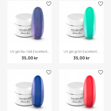
favorite_border
favorite_border
UV gel lila / blå Excellent...
UV gel grön Excellent...
35,00 kr
35,00 kr
favorite_border
favorite_border