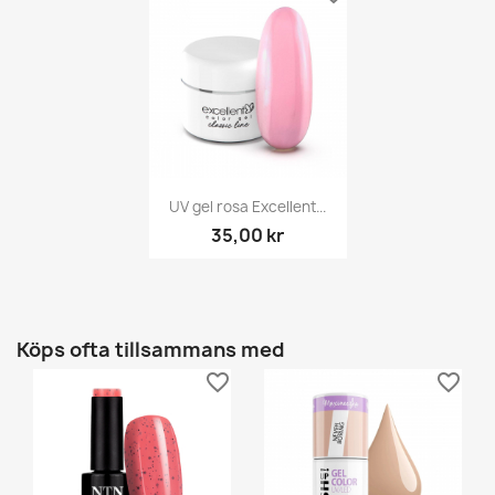
UV gel rosa Excellent...
35,00 kr
Köps ofta tillsammans med
favorite_border
favorite_border