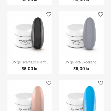
favorite_border
favorite_border
UV gel svart Excellent...
UV gel grå Excellent...
35,00 kr
35,00 kr
favorite_border
favorite_border