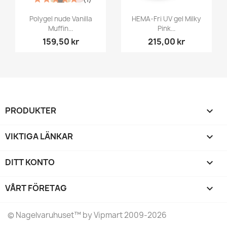
Polygel nude Vanilla
HEMA-Fri UV gel Milky
Muffin...
Pink...
159,50 kr
215,00 kr
PRODUKTER

VIKTIGA LÄNKAR

DITT KONTO

VÅRT FÖRETAG
keyboard_arrow_down
©
Nagelvaruhuset
™ by Vipmart 2009-2026