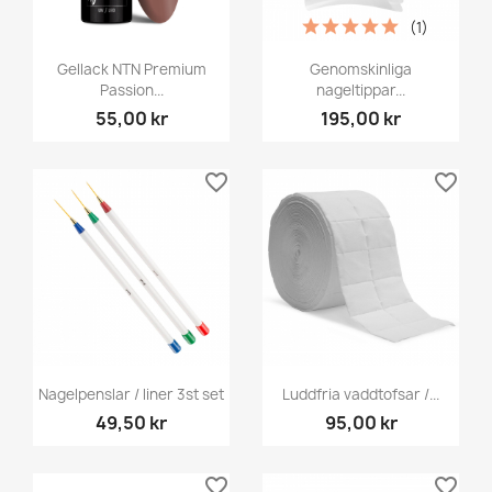
(1)
Gellack NTN Premium
Genomskinliga
Passion...
nageltippar...
55,00 kr
195,00 kr
favorite_border
favorite_border
Nagelpenslar / liner 3st set
Luddfria vaddtofsar /...
49,50 kr
95,00 kr
favorite_border
favorite_border