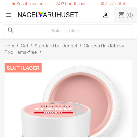
★
Snabb leverans
Kundtjänst
år på nätet
24/7
10
shopping_cart


(0)
search
Hem
Gel
Standard builder gel
Claresa Hard&Easy
Tixo Hema-free
SLUT I LAGER