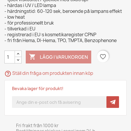
- härdas i UV / LED lampa
- härdningstid: 60-120 sek, beroende på lampans effekt
- low heat
- för professionellt bruk
- tillverkad i EU
- registrerad i EU:s kosmetikaregister CPNP
- fri från Hema, DI-Hema, TPO, TMPTA, Benzophenone

favorite_border
LÄGG I VARUKORGEN
help_outline
Ställ din fråga om produkten innan köp
Bevaka lager för produkt!
Fri frakt från 1000 kr