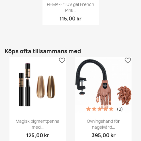
HEMA-Fri UV gel French
Pink...
115,00 kr
Köps ofta tillsammans med
favorite_border
favorite_border
(2)
Magisk pigmentpenna
Övningshand för
med...
nagelvård...
125,00 kr
395,00 kr