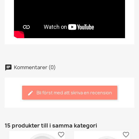
Kommentarer (0)
Bli först med att skriva en recension
15 produkter till i samma kategori
favorite_border
favorite_border