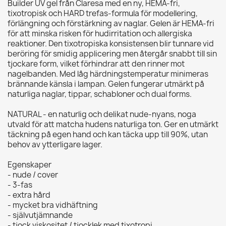
Builder UV gel från Claresa med en ny, HEMA-fri,
tixotropisk och HARD trefas-formula för modellering,
förlängning och förstärkning av naglar. Gelen är HEMA-fri
för att minska risken för hudirritation och allergiska
reaktioner. Den tixotropiska konsistensen blir tunnare vid
beröring för smidig applicering men återgår snabbt till sin
tjockare form, vilket förhindrar att den rinner mot
nagelbanden. Med låg härdningstemperatur minimeras
brännande känsla i lampan. Gelen fungerar utmärkt på
naturliga naglar, tippar, schabloner och dual forms.
NATURAL - en naturlig och delikat nude-nyans, noga
utvald för att matcha hudens naturliga ton. Ger en utmärkt
täckning på egen hand och kan täcka upp till 90%, utan
behov av ytterligare lager.
Egenskaper
- nude / cover
- 3-fas
- extra hård
- mycket bra vidhäftning
- självutjämnande
- tjock viskositet / tjocklek med tixotropi