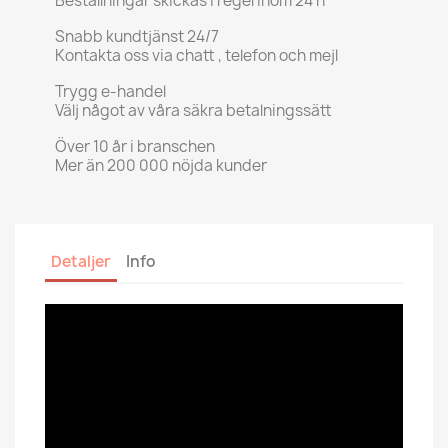
Beställningar skickas i regel inom 24 h
Snabb kundtjänst 24/7
Kontakta oss via chatt , telefon och mejl
Trygg e-handel
Välj något av våra säkra betalningssätt
Över 10 år i branschen
Mer än 200 000 nöjda kunder
Detaljer
Info