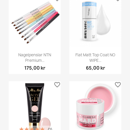
Nagelpenslar NTN
Flat Matt Top Coat NO
Premium...
WIPE...
175,00 kr
65,00 kr
favorite_border
favorite_border
(1)