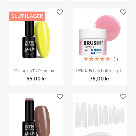
favorite_border
favorite_border
SLUT I LAGER
(1)
Gellack NTN Premium...
HEMA-Fri UV builder gel...
55,00 kr
75,00 kr
favorite_border
favorite_border