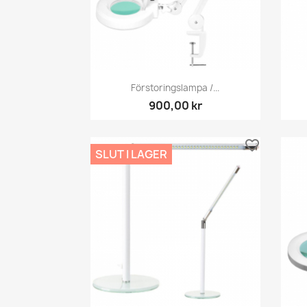
Snabbvy

Förstoringslampa /...
900,00 kr
favorite_border
SLUT I LAGER