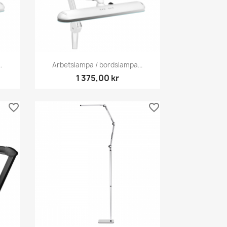
Snabbvy

.
Arbetslampa / bordslampa...
1 375,00 kr
favorite_border
favorite_border