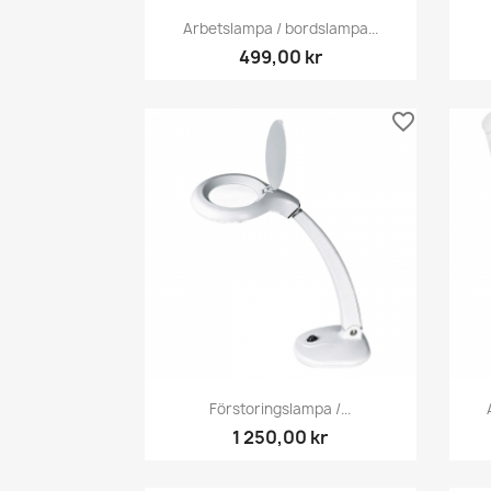
Snabbvy

Arbetslampa / bordslampa...
499,00 kr
favorite_border
Snabbvy

Förstoringslampa /...
1 250,00 kr