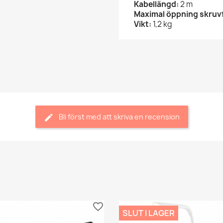
Kabellängd:
2 m
Maximal öppning skruv
Vikt:
1,2 kg
Bli först med att skriva en recension
favorite_border
SLUT I LAGER