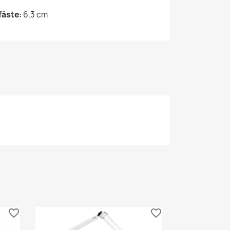
fäste:
6,3 cm
favorite_border
favorite_border