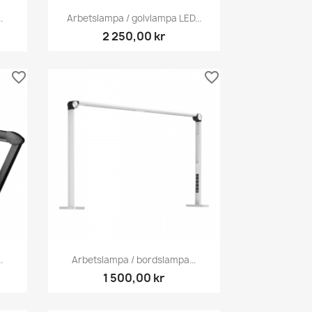
Snabbvy

.
Arbetslampa / golvlampa LED...
2 250,00 kr
favorite_border
favorite_border
Snabbvy

.
Arbetslampa / bordslampa...
1 500,00 kr