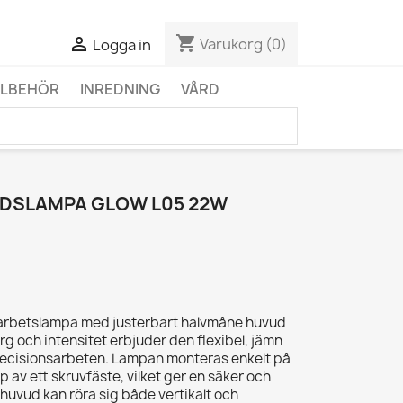
shopping_cart

Varukorg
(0)
Logga in
LLBEHÖR
INREDNING
VÅRD
RDSLAMPA GLOW L05 22W
l arbetslampa med justerbart halvmåne huvud
rg och intensitet erbjuder den flexibel, jämn
precisionsarbeten. Lampan monteras enkelt på
p av ett skruvfäste, vilket ger en säker och
a huvud kan röra sig både vertikalt och