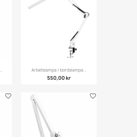
Snabbvy

..
Arbetslampa / bordslampa...
550,00 kr
favorite_border
favorite_border