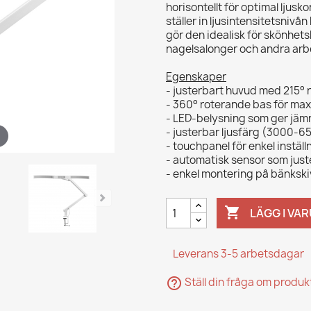
horisontellt för optimal ljus
ställer in ljusintensitetsnivå
gör den idealisk för skönhet
nagelsalonger och andra arbe
Egenskaper
- justerbart huvud med 215° 
- 360° roterande bas för maxi
- LED-belysning som ger jämn
- justerbar ljusfärg (3000-65
- touchpanel för enkel instäl
- automatisk sensor som just
- enkel montering på bänkski

LÄGG I VA
Leverans 3-5 arbetsdagar
help_outline
Ställ din fråga om produ