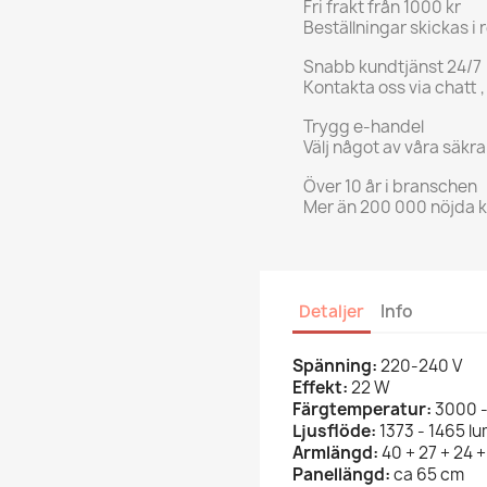
Fri frakt från 1000 kr
Beställningar skickas i 
Snabb kundtjänst 24/7
Kontakta oss via chatt ,
Trygg e-handel
Välj något av våra säkr
Över 10 år i branschen
Mer än 200 000 nöjda 
Detaljer
Info
Spänning:
220-240 V
Effekt:
22 W
Färgtemperatur:
3000 -
Ljusflöde:
1373 - 1465 l
Armlängd:
40 + 27 + 24 
Panellängd:
ca 65 cm