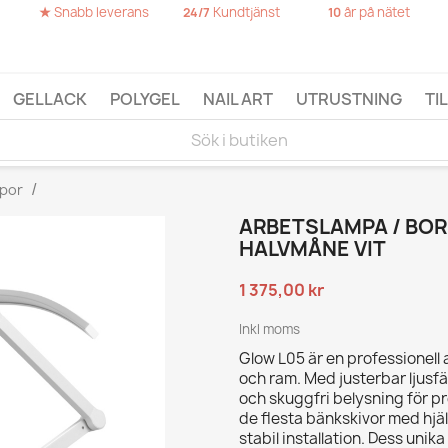
★
Snabb leverans
Kundtjänst
år på nätet
24/7
10
GELLACK
POLYGEL
NAIL ART
UTRUSTNING
TI
por
ARBETSLAMPA / BO
HALVMÅNE VIT
1 375,00 kr
Inkl moms
Glow L05 är en professionel
och ram. Med justerbar ljusfä
och skuggfri belysning för 
de flesta bänkskivor med hjäl
stabil installation. Dess unik