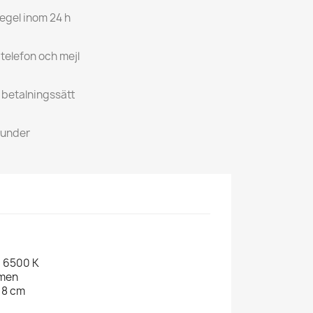
regel inom 24 h
 telefon och mejl
a betalningssätt
kunder
 6500 K
umen
+ 8 cm