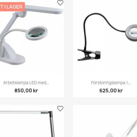
favorite_border
T I LAGER
Snabbvy
Snabbvy


Arbetslampa LED med...
Förstoringslampa /...
850,00 kr
625,00 kr
favorite_border