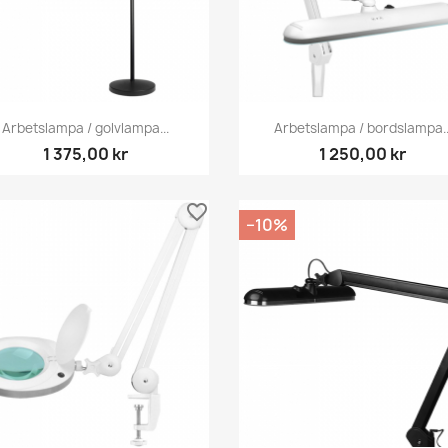
Snabbvy
Snabbvy


Arbetslampa / golvlampa...
Arbetslampa / bordslampa..
1 375,00 kr
1 250,00 kr
favorite_border
−10%