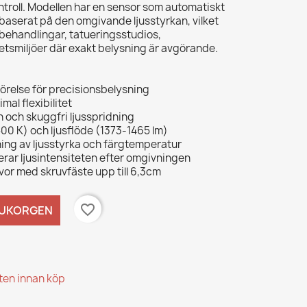
kontroll. Modellen har en sensor som automatiskt
n baserat på den omgivande ljusstyrkan, vilket
sbehandlingar, tatueringsstudios,
tsmiljöer där exakt belysning är avgörande.
rörelse för precisionsbelysning
mal flexibilitet
 och skuggfri ljusspridning
00 K) och ljusflöde (1373-1465 lm)
lning av ljusstyrka och färgtemperatur
erar ljusintensiteten efter omgivningen
vor med skruvfäste upp till 6,3cm
favorite_border
RUKORGEN
kten innan köp