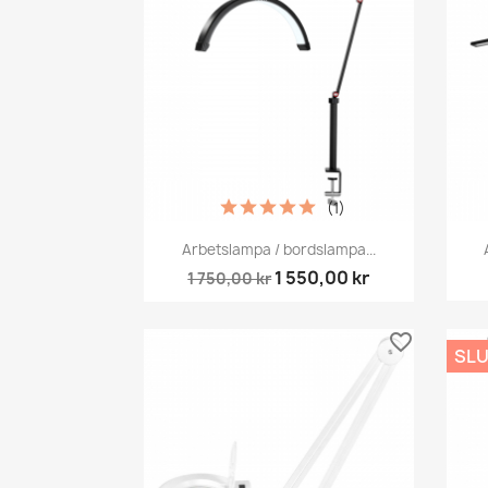
(1)
Snabbvy

Arbetslampa / bordslampa...
1 550,00 kr
1 750,00 kr
favorite_border
SLU