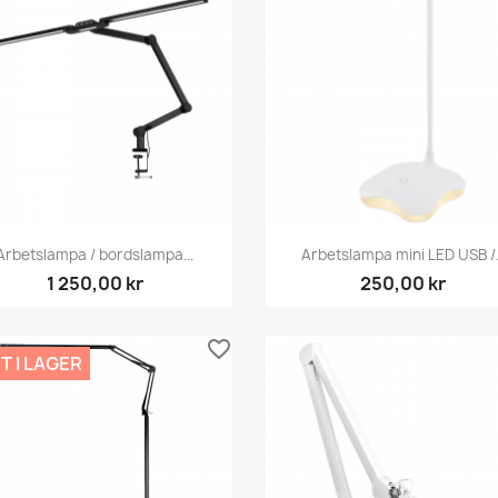
Snabbvy
Snabbvy


Arbetslampa / bordslampa...
Arbetslampa mini LED USB /.
1 250,00 kr
250,00 kr
favorite_border
T I LAGER