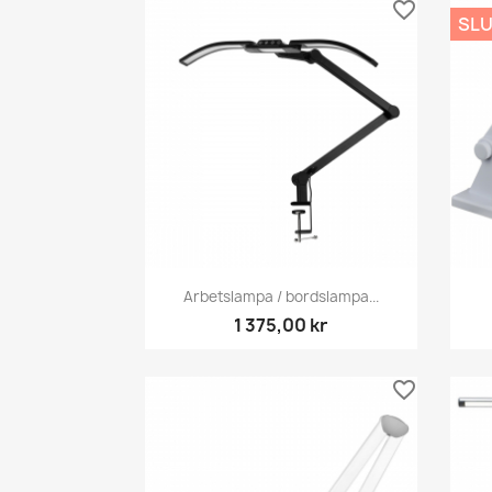
favorite_border
SLU
Snabbvy

Arbetslampa / bordslampa...
1 375,00 kr
favorite_border