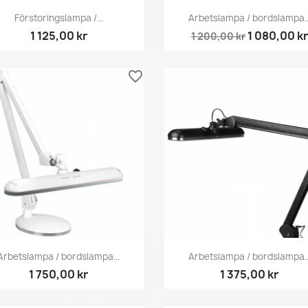
Snabbvy
Snabbvy


Förstoringslampa /...
Arbetslampa / bordslampa..
1 125,00 kr
1 080,00 kr
1 200,00 kr
favorite_border
Snabbvy
Snabbvy


Arbetslampa / bordslampa...
Arbetslampa / bordslampa..
1 750,00 kr
1 375,00 kr